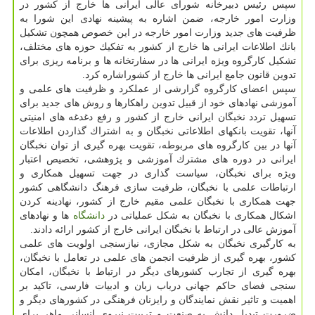
سپس رئیس دبیرخانه شورای عالی ایرانی ها خارج از كشور در
وزارت امور خارجه، ضمن اشاره به پیشینه نهادی این شورا به
ظرفیت های جدید وزارت امور خارجه در این خصوص همچون تشكیل
بانك اطلاعات ایرانی ها خارج از كشور به تفكیك حوزه های مختلف،
تشكیل كارگروه ویژه ایرانی ها در سفارتخانه ها و برنامه ریزی برای
تدوین قانون جامع ایرانی ها خارج از كشوراشاره كرد.
سپس اعضای كارگروه گزارشی از عملكرد و ظرفیت های علمی و
آموزشی نهادهای خود از قبیل تدوین راهكارها و روش های جدید برای
تسهیل تردد نخبگان ایرانی خارج از كشور و رفع دغدغه های امنیتی
آنها، تقویت بانكهای اطلاعاتی نخبگان و به اشتراك گذاردن اطلاعات
آنها در بین كارگروه های مربوطه، تقویت بهره گیری از توان نخبگان
ایرانی در دوره های مشترك آموزشی و پژوهشی، تخصیص اعتبار
ویژه برای نخبگان، سیاست گذاری در جهت تسهیل همكاری و
ارتباطات علمی با نخبگان، ظرفیت سازی فرهنگ دانشگاهی كشور
جهت همكاری با نخبگان علمی مقیم خارج از كشور، نهادینه كردن
اشكال همكاری با نخبگان به شكل عملیاتی در
دانشگاه
ها و نهادهای
آموزش عالی در ارتباط با نخبگان ایرانی خارج از كشور ارائه دادند.
به كارگیری نخبگان به شكل مجازی، نیازسنجی اولویت های علمی
كشور، بهره گیری از ظرفیت انجمن های علمی در تعامل با نخبگان،
بهره گیری از تجارب كشورهای دیگر در ارتباط با نخبگان، امكان
سنجی فضای حاكم جهانی درباب زبان و ادبیات فارسی، تاكید بر
اهمیت و تاثیر نقش نمایندگان و رایزنان فرهنگی در كشورهای دیگر و
ضرورت تبدیل دانش به صنعت و تربیت نیروی انسانی ماهر برای