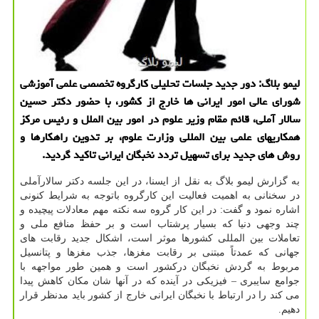
لیمو بلاگ: دور جدید جلسات تحلیلی كارگروه تخصصی علمی آموزشی
شورای عالی امور ایرانی ها خارج از كشور، با حضور دكتر حسین
سالار آملی، قائم مقام وزیر علوم در امور بین الملل و رئیس مركز
همكاریهای علمی بین المللی وزارت علوم، بر تدوین راهكارها و
روش های جدید برای تسهیل تردد نخبگان ایرانی تاكید گردید.
به گزارش لیمو بلاگ به نقل از ایسنا، در این جلسه دكتر سالارآملی
در سخنانی به اهمیت فعالیت این كارگروه باتوجه به شرایط كنونی
اشاره نمود و گفت: در این كار گروه سه نكته مهم معادلات پیچیده و
چند وجهی دنیا كه بسیار پرشتاب است و بر حفظ منافع ملی و
تعاملات بین المللی كشورها موثر است، اشكال جدید رقابت های
جهانی كه عمدتاً مبتنی بر رقابت مغزها، جذب مغزها و پتانسیل
مربوط به گردش نخبگان دركشور است و همین طور مواجهه با
جوامع سایبری – فیزیكی در آینده كه در آنها شان مكان كاهش پیدا
می كند را در ارتباط با نخبگان ایرانی خارج از كشور باید مدنظر قرار
دهیم.