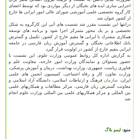
اجرایی سازی ایده های نخبگان از دیگر مواردی بود كه توسط اعضای
كار گروه تخصصی علمی آموزشی شورای عالی امور ایرانی ها خارج
از كشور عنوان شد.
درانتها این نشست مقرر شد نشست های آتی این كارگروه به شكل
تخصصی و بر یك محور متمركز اجرا شود و برنامه های توسعه
همكاری مشترك با ایرانی ها مقیم خارج از كشور، تكمیل و گسترش
بانك اطلاعاتی نخبگان و گسترش آموزش زبان فارسی در جامعه
ایرانی مقیم خارج از كشور در اولویت قرار گیرد.
به گزارش اداره كل روابط عمومی وزارت علوم، این نشست با
حضور مسئولان و نمایندگان وزارت امور خارجه، معاونت علم و
فناوری ریاست جمهوری، وزارت بهداشت، درمان و آموزش پزشكی،
وزارت تعاون، كار و رفاه اجتماعی، كمیسیون انجمن های علمی
ایران،
سازمان
فرهنگ و ارتباطات اسلامی، دانشگاه آزاد اسلامی و
معاونت گسترش زبان فارسی، مركز مطالعات و همكاریهای علمی
بین المللی و مركز همكاریهای علمی بین المللی وزارت علوم انجام
شد.
منبع:
لیمو بلاگ