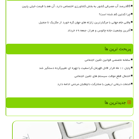
85درصد آب مصرفی کشور به بخش کشاورزی اختصاص دارد، آن هم با قیمت خیلی پایین
چرا کدئین کم شده است؟
وقتی جام جهانی با مرگبارترین زلزله های جهان گره خورد از مکزیک تا منجیل
آخرین وضعیت جاده چالوس و هراز، جمعه ۲۹ خرداد
پربحث ترین ها
سامانه تخصصی قوانین تأمین اجتماعی
پایان ۱۱ ماه فرار قاتل قهرمان کراسفیت با چهره ای تغییرکرده دستگیر شد
احتمال قطع موقت سیستم های تامین اجتماعی
خدمات درمانی اربعین با مشارکت داوطلبان مردمی ادامه دارد
جدیدترین ها