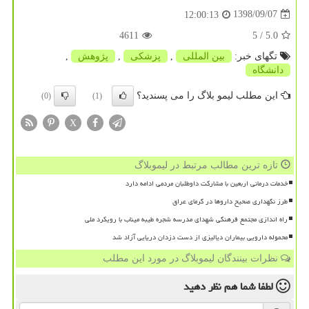
1398/09/07
12:00:13
4611
/ 5
5.0
تگهای خبر:
بین المللی
,
پزشكی
,
پژوهش
,
دانشگاه
این مطلب لیمو بلاگ را می پسندید؟
(0)
(1)
X
تازه ترین مطالب مرتبط در لیموبلاگ
خدمات درمانی اربعین با مشارکت داوطلبان مردمی ادامه دارد
طرز نگهداری صحیح داروها در گرمای عراق
راه اندازی مجتمع فرهنگی شهدای مدرسه شجره طیبه میناب با رویکرد ملی
محموله دارویی بیماران دیالیزی از دست دزدان دریایی آزاد شد
نظرات بینندگان لیموبلاگ در مورد این مطلب
لطفا شما هم
نظر دهید