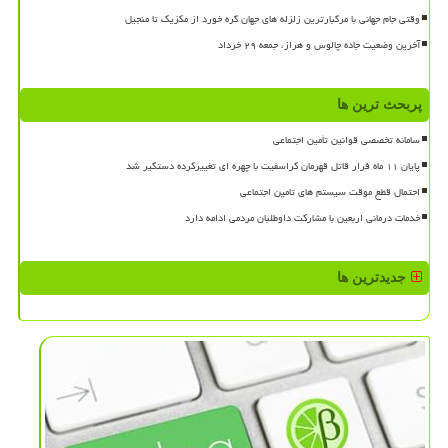
وقتی جام جهانی با مرگبارترین زلزله های جهان گره خورد از مکزیک تا منجیل
آخرین وضعیت جاده چالوس و هراز، جمعه ۲۹ خرداد
پربحث ترین ها
سامانه تخصصی قوانین تأمین اجتماعی
پایان ۱۱ ماه فرار قاتل قهرمان کراسفیت با چهره ای تغییرکرده دستگیر شد
احتمال قطع موقت سیستم های تامین اجتماعی
خدمات درمانی اربعین با مشارکت داوطلبان مردمی ادامه دارد
جدیدترین ها