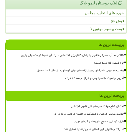
لینک دوستان لیمو بلاگ
حوزه های انتخابیه مجلس
فیش حج
قیمت بیسیم موتورولا
پربیننده ترین ها
85درصد آب مصرفی کشور به بخش کشاورزی اختصاص دارد، آن هم با قیمت خیلی پایین
چرا کدئین کم شده است؟
وقتی جام جهانی با مرگبارترین زلزله های جهان گره خورد از مکزیک تا منجیل
آخرین وضعیت جاده چالوس و هراز، جمعه ۲۹ خرداد
پربحث ترین ها
احتمال قطع موقت سیستم های تامین اجتماعی
خدمات درمانی اربعین با مشارکت داوطلبان مردمی ادامه دارد
طرز نگهداری صحیح داروها در گرمای عراق
ادارات و بانکهای این استان ها چهارشنبه تعطیل شد