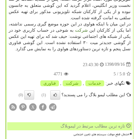
نخست وزیر انگلیس، اعلام گردید كه این گوشی متعلق به جانسون
نبوده و از یكی از كاركنان شبكه تلویزیونی مذكور برای تهیه عكس
سلفی به امانت گرفته شده است.
در این میان با اینكه هواوی در این حوزه موضع گیری رسمی نداشته،
اما یكی از كاركنان این
شركت
به شوخی در حساب كاربری خود در
یكی از شبكه های اجتماعی نوشت: حیف شد كه برای تهیه این عكس
از گوشی جدیدتر میت ۳۰ استفاده نشده است. این گوشی فناوری
نسل پنجم و تازه ترین دستاوردهای هواوی را به نمایش می گذارد.
1398/09/16
23:43:30
4771
/ 5
5.0
تگهای خبر:
خدمات
,
شركت
,
فناوری
این مطلب لیمو بلاگ را می پسندید؟
(0)
(1)
X
تازه ترین مطالب مرتبط در لیموبلاگ
احتمال قطع موقت سیستم های تامین اجتماعی