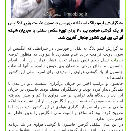
به گزارش لیمو بلاگ استفاده بوریس جانسون نخست وزیر انگلیس
از یك گوشی هواوی پی ۲۰ برای تهیه عكس سلفی با مجریان شبكه
آی تی وی این كشور جنجال آفرین شد.
به گزارش لیمو بلاگ به نقل از فوربس، در شرایطی كه انگلیس از
سوی دولت ترامپ برای عدم همكاری با هواوی به منظور عرضه
خدمات
نسل پنجم تلفن همراه تحت فشار قرار دارد، این اقدام
جانسون به مذاق برخی منتقدان وی خوش نیامده و آنها استفاده
جانسون از یك گوشی هواوی را تهدیدی برای امنیت ملی این كشور
دانسته اند.
جانسون و ترامپ اخیرا در جریان برگزاری نشست ناتو در لندن با
یكدیگر دیدار كرده بودند و تحلیلگران معتقد بودند جانسون در جریان
این دیدار دیدگاه های ترامپ بر ضد هواوی را كم و بیش پذیرفته
است، به خصوص كه نخست وزیر انگلیس پس از این نشست با اینكه
مانعی بر سر راه سرمایه گذاری هواوی در این كشور ندیده بود، اما
تصریح كرده بود كه منافع و امنیت ملی انگلیس را بدین خاطر به
خطر نمی اندازد.
در این میان سلفی گرفتن جانسون با گوشی هواوی در یك برنامه
تلویزیونی مورد انتقاد قرار گرفته است. پس از تشدید انتقادها بر ضد