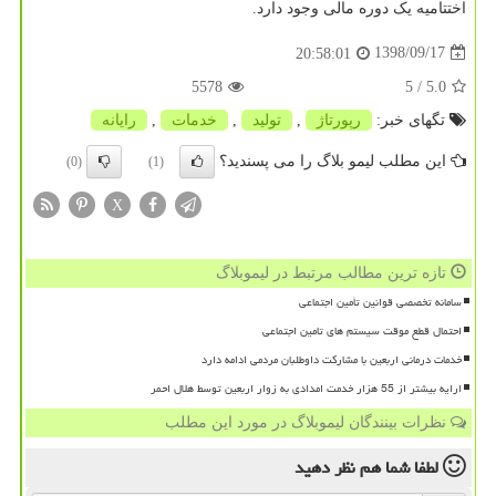
اختتامیه یک دوره مالی وجود دارد.
1398/09/17
20:58:01
5578
/ 5
5.0
تگهای خبر:
رپورتاژ
,
تولید
,
خدمات
,
رایانه
این مطلب لیمو بلاگ را می پسندید؟
(0)
(1)
X
تازه ترین مطالب مرتبط در لیموبلاگ
سامانه تخصصی قوانین تأمین اجتماعی
احتمال قطع موقت سیستم های تامین اجتماعی
خدمات درمانی اربعین با مشارکت داوطلبان مردمی ادامه دارد
ارایه بیشتر از 55 هزار خدمت امدادی به زوار اربعین توسط هلال احمر
نظرات بینندگان لیموبلاگ در مورد این مطلب
لطفا شما هم
نظر دهید