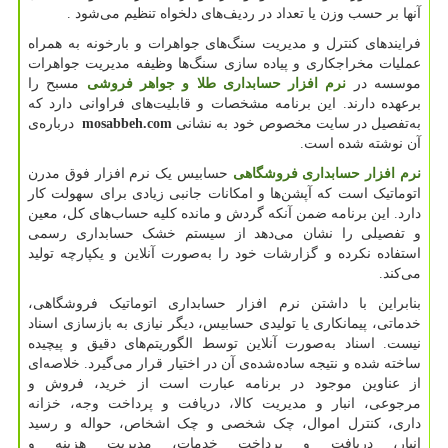
آنها بر حسب وزن یا تعداد در ردیف‌های دلخواه تنظیم می‌شود
.
فرایندهای کنترل و مدیریت سنگ‌های جواهرات و بارخونه به همراه
عملیات مخراجکاری و پیاده سازی سنگ‌ها وظیفه مدیریت جواهرات
موسسه در
نرم افزار حسابداری طلا و جواهر فروشی
مسبح را
برعهده دارند. این برنامه مشخصات و قابلیت‌های فراوانی دارد که
به‌تفصیل در سایت مخصوص خود به نشانی
mosabbeh.com
درباره‌ی
آن نوشته شده است.
نرم افزار حسابداری فروشگاهی
حسابیس یک نرم افزار فوق مدرن
اتوماتیک است که آپشن‌ها و امکانات جانبی زیادی برای سهولت کار
دارد. این برنامه ضمن آنکه گردش و مانده کلیه‌ حساب‌های کل، معین
و تفصیلی را نشان می‌دهد از سیستم خشک حسابداری رسمی
استفاده نکرده و گزارشات خود را به‌صورت آنلاین و یکپارچه تولید
می‌کند.
بنابراین با داشتن نرم افزار حسابداری اتوماتیک فروشگاهی،
خدماتی، پیمانکاری یا تولیدی حسابیس، دیگر نیازی به بازسازی اسناد
نیست. اسناد به‌صورت آنلاین توسط الگوریتم‌های دقیق و پیچیده
ساخته شده و نتیجه ساده‌شده‌ی آن در اختیار قرار می‌گیرد. خلاصه‌ای
از عناوین موجود در برنامه عبارت است از خرید، فروش و
مرجوعی، انبار و مدیریت کالا، دریافت و پرداخت وجه، خزانه
داری، کنترل اموال، چک شخصی و چک اشخاص، حواله و رسید
انبار، دریافت و پرداخت خدمات، مدیریت هزینه و