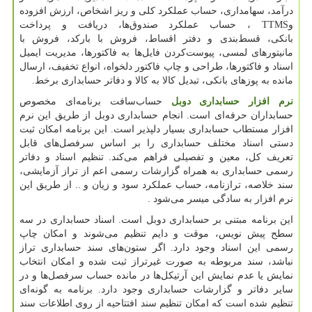
درآمد، سهامداری، حساب عملکرد کلی و ریز اشخاص، ارزش افزوده
و
TTMS
، حساب عملکرد صندوق‌ها، دریافت و پرداخت
بانکی، قسط‌بندی و دفتر اقساط، فروش با بارکد، فروش با
مانیتورهای لمسی، پیوست‌کردن فایل‌ها به فاکتورها، مدیریت ایمیل
اسناد و فاکتورها، طراحی و چاپ فاکتور دلخواه، انواع تخفیف، ارسال
مانده به پوزهای بانکی، تبدیل کالا به کالا و دفاتر حسابداری برخط.
نرم افزار حسابداری دوبل
حساب‌سافت برنامه‌ای مخصوص
حسابداران حرفه‌ای است. انجام حسابداری دوبل از طریق این نرم
افزار مستطاب حسابداری بسیار دلپذیر است. این برنامه امکان ثبت
دستی اسناد مختلف حسابداری را بر اساس سرفصل‌های قابل
تعریف کل، معین و تفصیلی فراهم می‌کند. تنظیم اسناد و دفاتر
رسمی حسابداری به همراه گزارشات رسمی اعم از تراز آزمایشی،
سند خلاصه، ترازنامه، حساب عملکرد سود و زیان و
..
از طریق این
نرم افزار به سادگی میسر می‌شود
.
این برنامه مبتنی بر حسابداری دوبل است. اسناد حسابداری در سه
سطح پیش نویس، موقت و دایم تنظیم می‌شوند و امکان چاپ
رسمی این اسناد وجود دارد. اگر ستون‌های سند حسابداری تراز
نباشد، سند مربوطه به صورت غیرتراز ثبت شده و امکان انتخاب
نمایش یا عدم نمایش این آرتیکل‌ها در مانده حساب سرفصل‌ها و در
سایر دفاتر و گزارشات حسابداری وجود دارد. برنامه به گونه‌ای
تنظیم شده است که امکان تنظیم سند افتتاحیه از روی اطلاعات سند