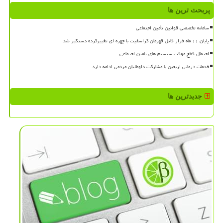
پربحث ترین ها
سامانه تخصصی قوانین تأمین اجتماعی
پایان ۱۱ ماه فرار قاتل قهرمان کراسفیت با چهره ای تغییرکرده دستگیر شد
احتمال قطع موقت سیستم های تامین اجتماعی
خدمات درمانی اربعین با مشارکت داوطلبان مردمی ادامه دارد
جدیدترین ها