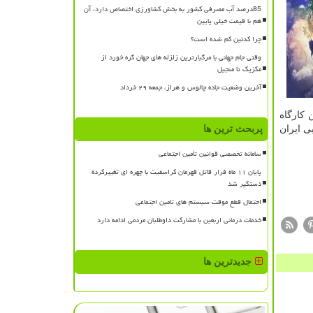
85درصد آب مصرفی کشور به بخش کشاورزی اختصاص دارد، آن
هم با قیمت خیلی پایین
چرا کدئین کم شده است؟
وقتی جام جهانی با مرگبارترین زلزله های جهان گره خورد از
مکزیک تا منجیل
آخرین وضعیت جاده چالوس و هراز، جمعه ۲۹ خرداد
 این كارگاه
ضایی ایران
پربحث ترین ها
سامانه تخصصی قوانین تأمین اجتماعی
پایان ۱۱ ماه فرار قاتل قهرمان کراسفیت با چهره ای تغییرکرده
دستگیر شد
احتمال قطع موقت سیستم های تامین اجتماعی
خدمات درمانی اربعین با مشارکت داوطلبان مردمی ادامه دارد
جدیدترین ها