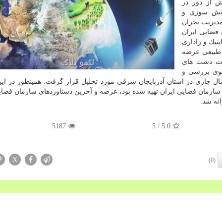
ش از دور در
آتش سوزی و
دیریت بحران
فضایی ایران
پتیك و راداری
ی طبیعی عرضه
ست دشت های
وی بررسی و
ی به دست آمده از بررسی های زلزله ۱۷ آبان سال جاری در استان آذربایجان شرقی مورد تحلیل قرار گرفت. همینطور در
ای سیل فروردین ماه سال ۹۸ كه توسط سازمان فضایی ایران تهیه شده بود، عرضه و آخرین دستاوردهای سازمان ف
ئه شد.
5187
/ 5
5.0
X
(0)