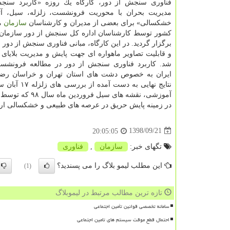
فناوری سنجش از دور، كارگاه یك روزه «كاربرد سنج
مدیریت بحران با محوریت فرونشست، زلزله، سیل، 
خشكسالی» برای بعضی از مدیران و كارشناسان
سازمان
م
كشور توسط كارشناسان اداره كل سنجش از دور سازمان 
برگزار گردید. در این كارگاه، مبانی فناوری سنجش از دور ا
و قابلیت تصاویر ماهواره ای جهت پایش و مدیریت بلایا
شد. كاربرد فناوری سنجش از دور در مطالعه فرونش
ایران به خصوص دشت های استان تهران و خراسان رض
نتایج نهای
آموزشی، نقشه ه
در زمینه پایش حریق در عرصه های طبیعی و خشكسالی ارا
1398/09/21
20:05:05
تگهای خبر:
سازمان
,
فناوری
این مطلب لیمو بلاگ را می پسندید؟
(1)
تازه ترین مطالب مرتبط در لیموبلاگ
سامانه تخصصی قوانین تأمین اجتماعی
احتمال قطع موقت سیستم های تامین اجتماعی