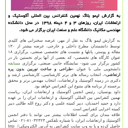
به گزارش لیمو بلاگ نهمین كنفرانس بین المللی آكوستیك و
ارتعاشات ایران، روزهای ۳ و ۴ دیماه ۱۳۹۸ در محل دانشكده
مهندسی مكانیك دانشگاه علم و صنعت ایران برگزار می شود.
به گزارش لیمو بلاگ به نقل از مهر، عرضه سخنرانی های كلیدی
توسط دانشمندان مطرح داخلی و خارجی، عرضه بیشتر از ۱۳۰
مقاله و پوستر، پانلها و نشست های تخصصی صنعتی، برگزاری ۱۸
عنوان كارگاه های تخصصی- كه بعضی از آنها برای نخستین بار در
كشور برگزار می شود- نمایشگاه جانبی صنعتی، برگزاری
مسابقه
دانشجویی ملی با عنوان «
طراحی و ساخت توربین بدون پره
ارتعاشی
»، انتخاب رساله های برتر كارشناسی، كارشناسی ارشد و
دكتری در زمینه آكوستیك و ارتعاشات، انتخاب مهندس برتر و محقق
برجسته از برنامه های متنوع این كنفرانس خواهد بود.
داود یونسیان، رئیس انجمن آكوستیك و ارتعاشات ایران، ریاست
نهمین كنفرانس بین المللی آكوستیك و ارتعاشات ایران را بر عهده
دارد و حمید احمدیان، دبیر كمیته علمی و دكتر روح الله طالبی دبیر
كمیته اجرایی كنفرانس است.
علاقه مندان برای كسب اطلاعات بیشتر می توانند با دفتر انجمن
آكوستیك و ارتعاشات ایران، با شماره تلفكس ۸۱۰۳۲۳۲۳-۰۲۱ تماس
حاصل كرده و یا به وب سایت كنفرانس به آدرس الكترونیكیhttp: //