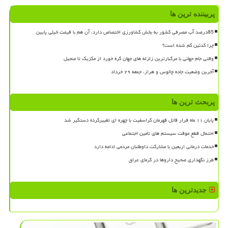
پربیننده ترین ها
85درصد آب مصرفی کشور به بخش کشاورزی اختصاص دارد، آن هم با قیمت خیلی پایین
چرا کدئین کم شده است؟
وقتی جام جهانی با مرگبارترین زلزله های جهان گره خورد از مکزیک تا منجیل
آخرین وضعیت جاده چالوس و هراز، جمعه ۲۹ خرداد
پربحث ترین ها
پایان ۱۱ ماه فرار قاتل قهرمان کراسفیت با چهره ای تغییرکرده دستگیر شد
احتمال قطع موقت سیستم های تامین اجتماعی
خدمات درمانی اربعین با مشارکت داوطلبان مردمی ادامه دارد
طرز نگهداری صحیح داروها در گرمای عراق
جدیدترین ها