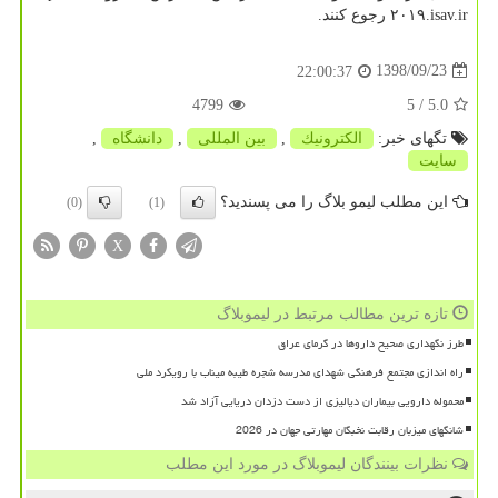
۲۰۱۹.isav.ir رجوع كنند.
1398/09/23
22:00:37
4799
/ 5
5.0
تگهای خبر:
الكترونیك
,
بین المللی
,
دانشگاه
,
سایت
این مطلب لیمو بلاگ را می پسندید؟
(0)
(1)
X
تازه ترین مطالب مرتبط در لیموبلاگ
طرز نگهداری صحیح داروها در گرمای عراق
راه اندازی مجتمع فرهنگی شهدای مدرسه شجره طیبه میناب با رویکرد ملی
محموله دارویی بیماران دیالیزی از دست دزدان دریایی آزاد شد
شانگهای میزبان رقابت نخبگان مهارتی جهان در 2026
نظرات بینندگان لیموبلاگ در مورد این مطلب