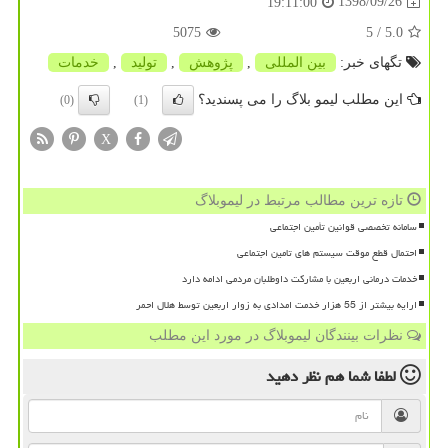
1398/09/26
19:11:00
5075
/ 5
5.0
تگهای خبر:
بین المللی
,
پژوهش
,
تولید
,
خدمات
این مطلب لیمو بلاگ را می پسندید؟
(0)
(1)
X
تازه ترین مطالب مرتبط در لیموبلاگ
سامانه تخصصی قوانین تأمین اجتماعی
احتمال قطع موقت سیستم های تامین اجتماعی
خدمات درمانی اربعین با مشارکت داوطلبان مردمی ادامه دارد
ارایه بیشتر از 55 هزار خدمت امدادی به زوار اربعین توسط هلال احمر
نظرات بینندگان لیموبلاگ در مورد این مطلب
لطفا شما هم
نظر دهید