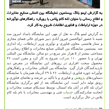
به گزارش لیمو بلاگ بیستمین نمایشگاه بین المللی صنایع مخابرات
و اطلاع رسانی با عنوان تله كام پلاس با رویكرد راهكارهای نوآورانه
در حوزه ارتباطات و فناوری اطلاعات شروع به كار كرد.
به گزارش لیمو بلاگ به نقل از مهر، این نمایشگاه بامداد امروز سه
شنبه با حضور ابوالحسن فیروز آبادی دبیر شورای عالی فضای مجازی
و ستار هاشمی معاون فناوری و نوآوری وزیر ارتباطات، راه اندازی
شد. بیستمین نمایشگاه بین المللی صنایع مخابرات و اطلاع رسانی در
مساحتی بیشتر از ۵ هزار متر مربع در دو سالن نمایشگاه بین المللی
تهران و با حضور ۱۱۰
شركت
شروع به كار كرد و مقرر است ۳۶
محصول سخت افزاری در روزهای این نمایشگاه در معرض دید
بازدیدكنندگان قرار گیرد. نمایشگاه بین المللی مخابرات و راهكارهای
نوآورانه حوزه فناوری ارتباطات، ۲۶ تا ۲۹ آذرماه همزمان با نمایشگاه
دستاوردهای
پژوهش
و فناوری و با تاكید بر عرضه و تقاضای فناوری و
رونق تولید دایر است. این نمایشگاه بعد از لغو برگزاری نمایشگاه
ایران تله كام در آبان ماه امسال، توسط سندیكای صنعت مخابرات و
اتحادیه صادركنندگان
خدمات
فنی و مهندسی مخابرات با نام تله كام
پلاس در حال برگزاری است.