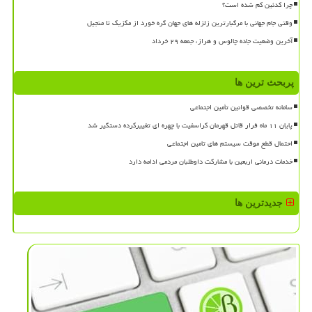
چرا کدئین کم شده است؟
وقتی جام جهانی با مرگبارترین زلزله های جهان گره خورد از مکزیک تا منجیل
آخرین وضعیت جاده چالوس و هراز، جمعه ۲۹ خرداد
پربحث ترین ها
سامانه تخصصی قوانین تأمین اجتماعی
پایان ۱۱ ماه فرار قاتل قهرمان کراسفیت با چهره ای تغییرکرده دستگیر شد
احتمال قطع موقت سیستم های تامین اجتماعی
خدمات درمانی اربعین با مشارکت داوطلبان مردمی ادامه دارد
جدیدترین ها