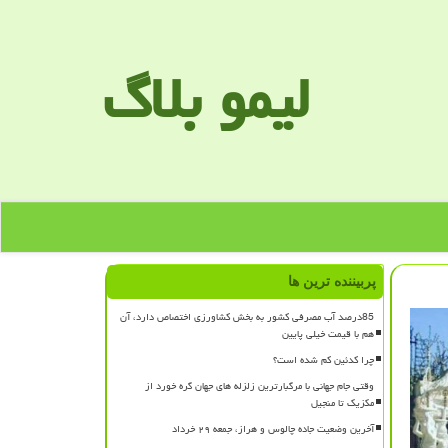
لیمو بلاگ
پربیننده ترین ها
85درصد آب مصرفی کشور به بخش کشاورزی اختصاص دارد، آن
هم با قیمت خیلی پایین
چرا کدئین کم شده است؟
وقتی جام جهانی با مرگبارترین زلزله های جهان گره خورد از
مکزیک تا منجیل
آخرین وضعیت جاده چالوس و هراز، جمعه ۲۹ خرداد