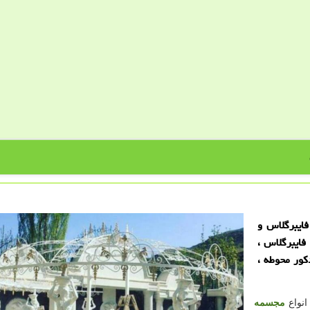
فایبرگلاس و
فایبرگلاس ،
دكور محوطه ،
انواع
مجسمه