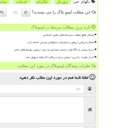
تگهای خبر:
رپورتاژ
,
تلگرام
,
خدمات
,
سای
این مطلب لیمو بلاگ را می پسندید؟
(1)
تازه ترین مطالب مرتبط در لیموبلاگ
احتمال قطع موقت سیستم های تامین اجتماعی
خدمات درمانی اربعین با مشارکت داوطلبان مردمی ادامه دارد
ارایه بیشتر از 55 هزار خدمت امدادی به زوار اربعین توسط هلال احمر
احراز هویت زائرین اربعین برای دریافت گذرنامه تسهیل شد
نظرات بینندگان لیموبلاگ در مورد این مطلب
لطفا شما هم
در مورد این مطلب
نظر دهید