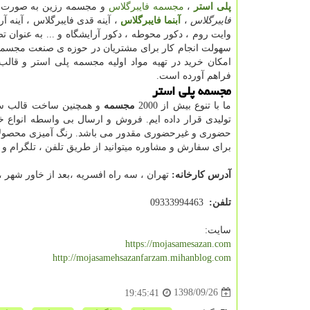
پلی استر
،
مجسمه فایبرگلاس
و مجسمه رزین به صورت
فایبرگلاس
،
آبنما فایبرگلاس
، آینه قدی فایبرگلاس ، آینه آر
وایت روم ، دکور محوطه ، دکور آرایشگاه و ... به عنوان ت
سهولت انجام کار برای مشتریان در حوزه ی صنعت مجسمه
امکان خرید در تهیه مواد اولیه مجسمه پلی استر و قالب
فراهم آورده است.
مجسمه پلی استر
ما با تنوع بیش از 2000
مجسمه
و همچنین ساخت قالب سیلی
تولیدی قرار داده ایم. فروش و ارسال بی واسطه انواع
حضوری و غیرحضوری مقدور می باشد. رنگ آمیزی محصولات
برای سفارش و مشاوره میتوانید از طریق تلفن ، تلگرام و 
آدرس کارخانه:
تهران ، سه راه افسریه ،بعد از خاور شهر ، اتوب
تلفن:
09333994463
سایت:
https://mojasamesazan.com
http://mojasamehsazanfarzam.mihanblog.com
1398/09/26
19:45:41