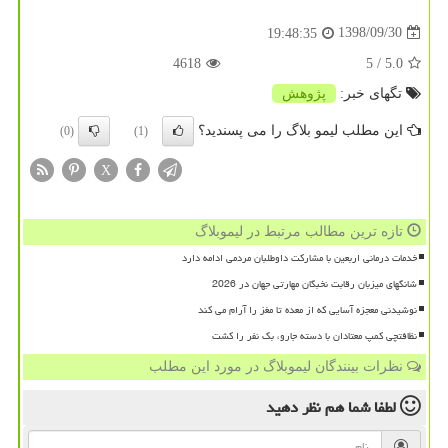
1398/09/30
19:48:35
4618
/ 5
5.0
تگهای خبر:
پژوهش
این مطلب لیمو بلاگ را می پسندید؟
(0)
(1)
X
تازه ترین مطالب مرتبط در لیموبلاگ
خدمات درمانی اربعین با مشارکت داوطلبان مردمی ادامه دارد
شانگهای میزبان رقابت نخبگان مهارتی جهان در 2026
نوشیدنی معجزه آسایی که از معده تا مغز را آرام می کند
نظافتچی کمپ معتادان با دسته جارو، بک نفر را کشت
نظرات بینندگان لیموبلاگ در مورد این مطلب
لطفا شما هم
نظر دهید