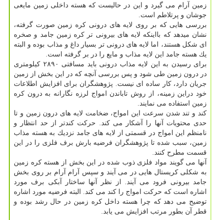
زمین آرام می گیرد و این در حالیست كه هسته داخلی زمین مایعی
جوشان و پرتلاطم است.
بررسی هایی كه بر روی لایه های درونی كره زمین صورت گرفته،
نشان میدهد كه بااینكه لایه های بیرونی تر كره زمین جامد و صخره
ای شكل هستند، اما لایه های درونی تر بسیار داغ و مذاب بوده و البته
یك هسته جامد این لایه مذاب و مایع را در بر گرفته است.
برای رسیدن به این لایه مذاب درونی باید مسافتی ۲۸۹۰ كیلومتری
در درون زمین طی شود و پس بررسی آنچه كه در این بخش از زمین
جریان دارد، كار ساده ای نیست. پژوهشگران برای افزایش اطلاعات
خود دراین زمینه، از روش تاباندن امواج لرزه نگارانه به درون كره
زمین استفاده می نمایند.
كند و تند شدن سرعت این امواج، ضخامت لایه های درون زمین و تا
حدی محتویات آنها را آشكار می كند. حركت كندتر از حد انتظار و
نامنظم این امواج در قسمتی از لایه های جامد نزدیك به هسته مذاب
زمین، سبب شده تا پژوهشگران فرضیه بارش برف فلزی را در این
قسمت مطرح كنند.
آنها می گویند مواد فلزی ذوب شده در این بخش از هسته كره زمین
به شكلی كریستال هایی در می آیند و سپس آرام آرام بر روی بخش
جامد بیرونی فرود می آیند. از نظر آنها ساختار آبكی برف مورد
اشاره است كه حركت امواج را كند می كند. البته فرضیه مورد اشاره
توضیح می دهد كه چرا هسته داخل كره زمین در حال رشد بوده و
قطر آن بطور مرتب افزایش می یابد.