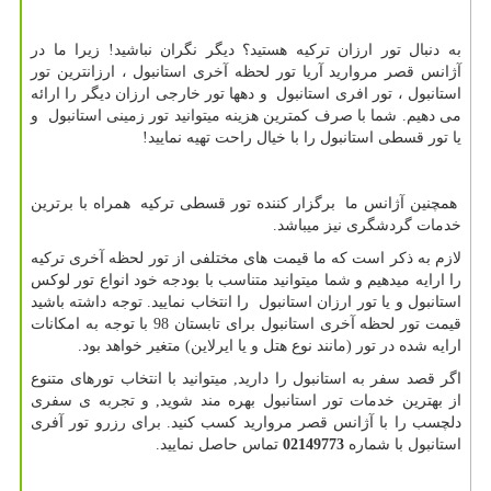
به دنبال تور ارزان ترکیه هستید؟ دیگر نگران نباشید! زیرا ما در
آژانس قصر مروارید آریا تور لحظه آخری استانبول ، ارزانترین تور
استانبول ، تور افری استانبول و دهها تور خارجی ارزان دیگر را ارائه
می دهیم. شما با صرف کمترین هزینه میتوانید تور زمینی استانبول و
یا تور قسطی استانبول را با خیال راحت تهیه نمایید!
همچنین آژانس ما برگزار کننده تور قسطی ترکیه همراه با برترین
خدمات گردشگری نیز میباشد.
لازم به ذکر است که ما قیمت های مختلفی از تور لحظه آخری ترکیه
را ارایه میدهیم و شما میتوانید متناسب با بودجه خود انواع تور لوکس
استانبول و یا تور ارزان استانبول را انتخاب نمایید. توجه داشته باشید
قیمت تور لحظه آخری استانبول برای تابستان 98 با توجه به امکانات
ارایه شده در تور (مانند نوع هتل و یا ایرلاین) متغیر خواهد بود.
اگر قصد سفر به استانبول را دارید, میتوانید با انتخاب تورهای متنوع
از بهترین خدمات تور استانبول بهره مند شوید, و تجربه ی سفری
دلچسب را با آژانس قصر مروارید کسب کنید. برای رزرو تور آفری
استانبول با شماره
02149773
تماس حاصل نمایید.