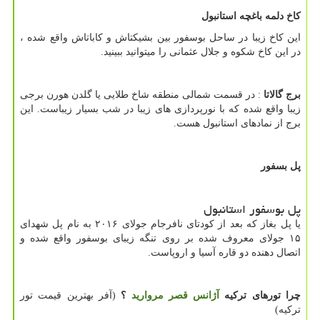
کاخ دلمه باغچه استانبول
این کاخ زیبا در ساحل بوسفور بین بشیکتاش و کاباتاش واقع شده ،
در این کاخ شکوه و جلال عثمانی را میتوانید ببینید.
برج گالاتا
: در قسمت شمالی منطقه شاخ طلایی یا گلدن هورن برجی
زیبا واقع شده که با نورپردازی های زیبا در شب بسیار زیباست. این
برج از نمادهای استانبول هست.
پل بسفور
پل بوسفور استانبول
یا پل بغاز که بعد از کودتای نافرجام جولای ۲۰۱۶ به نام پل شهدای
۱۵ جولای معروف شده بر روی تنگه زیبای بوسفور واقع شده و
اتصال دهنده دو قاره آسیا و اروپاست.
چرا تورهای ترکیه
آژانس قصر مروارید
؟
(آفر بهترین قیمت تور
ترکیه)