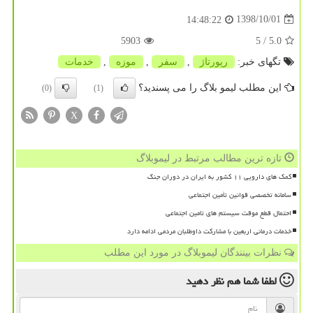
1398/10/01
14:48:22
5903
/ 5
5.0
تگهای خبر:
رپورتاژ
,
سفر
,
موزه‌
,
خدمات
این مطلب لیمو بلاگ را می پسندید؟
(0)
(1)
X
تازه ترین مطالب مرتبط در لیموبلاگ
کمک های دارویی ۱۱ کشور به ایران در دوران جنگ
سامانه تخصصی قوانین تأمین اجتماعی
احتمال قطع موقت سیستم های تامین اجتماعی
خدمات درمانی اربعین با مشارکت داوطلبان مردمی ادامه دارد
نظرات بینندگان لیموبلاگ در مورد این مطلب
لطفا شما هم
نظر دهید