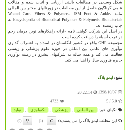
شكل وسیعی در مطالعات بالینی ارزیابی و اثبات شده و مقالات
علمی گوناگون حاصل از این مطالعات در ژورنالهای معتبر بین المللی
مانند Wound Care، Fibers & Polymers، JSM Foot & Ankle،
Encyclopedia of Biomedical Polymers & Polymeric Biomaterials به
چاپ رسیده اند.
در اصل این شركت گواهی نامه «ارائه راهكارهای نوین درمان زخم
در غرب آسیا» را دریافت كرده است.
مجموعه GHP واقع در كشور انگلستان در امتداد به اشتراك گذاری
نوآوری های علمی بین المللی در حوزه علوم پزشكی و زیستی
فعالیت می كند و همه ساله به شركتهای پیشرو در زمینه نوآوری
جایزه فناوری سال را اهدا می كند.
منبع:
لیمو بلاگ
1398/10/07
20:22:14
4733
/ 5
5.0
تگهای خبر:
بین المللی
,
پزشكی
,
تكنولوژی
,
تولید
این مطلب لیمو بلاگ را می پسندید؟
(0)
(1)