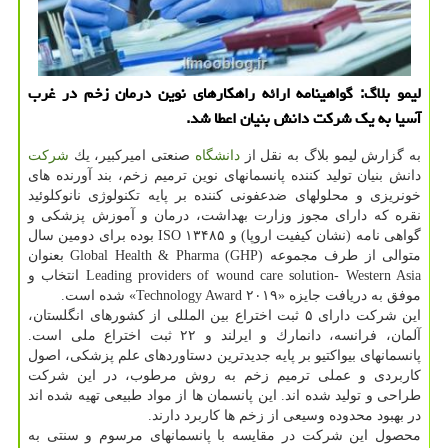
لیمو بلاگ: گواهینامه ارائه راهكارهای نوین درمان زخم در غرب
آسیا به یك شركت دانش بنیان اعطا شد.
به گزارش لیمو بلاگ به نقل از
دانشگاه
صنعتی امیركبیر، یك
شركت
دانش بنیان تولید كننده پانسمانهای نوین ترمیم زخم، بند آورنده های
خونریزی و محلولهای ضدعفونی كننده بر پایه تكنولوژی نانوكلوئید
نقره كه دارای مجوز وزارت بهداشت، درمان و آموزش پزشكی و
گواهی نامه (نشان كیفیت اروپا) و ISO ۱۳۴۸۵ بوده برای دومین سال
متوالی از طرف مجموعه Global Health & Pharma (GHP) بعنوان
Leading providers of wound care solution- Western Asia انتخاب و
موفق به دریافت جایزه «Technology Award ۲۰۱۹» شده است.
این شركت دارای ۵ ثبت اختراع بین المللی از كشورهای انگلستان،
آلمان، فرانسه، دانمارك و ایرلند و ۲۲ ثبت اختراع ملی است.
پانسمانهای بیواكتیو بر پایه جدیدترین دستاوردهای علم پزشكی، اصول
كاربردی و عملی ترمیم زخم به روش مرطوب، در این شركت
طراحی و تولید شده اند. این پانسمان ها از مواد طبیعی تهیه شده اند
در بهبود محدوده وسیعی از زخم ها كاربرد دارند.
محصول این شركت در مقایسه با پانسمانهای مرسوم و سنتی به