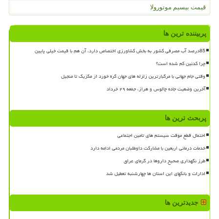
قیمت بیسیم موتورولا
پربیننده ترین ها
85درصد آب مصرفی کشور به بخش کشاورزی اختصاص دارد، آن هم با قیمت خیلی پایین
چرا کدئین کم شده است؟
وقتی جام جهانی با مرگبارترین زلزله های جهان گره خورد از مکزیک تا منجیل
آخرین وضعیت جاده چالوس و هراز، جمعه ۲۹ خرداد
پربحث ترین ها
احتمال قطع موقت سیستم های تامین اجتماعی
خدمات درمانی اربعین با مشارکت داوطلبان مردمی ادامه دارد
طرز نگهداری صحیح داروها در گرمای عراق
ادارات و بانکهای این استان ها چهارشنبه تعطیل شد
جدیدترین ها