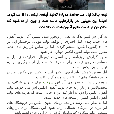
لیمو بلاگ: اپل می خواهد دوباره تولید آیفون ایكس را از سرگیرد.
احیانا این موبایل در بازارهایی مانند هند و چین ارائه شود كه
مشتریان از قیمت بالای آیفون شكایت داشتند.
به گزارش لیمو بلاگ به نقل از ونچور بیت، سپس آغاز تولید آیفون
های جدید چندی قبل اخباری از توقف تولید موبایل پرچمدار اپل در
۲۰۱۷ (آیفون ایكس) منتشر گردید. اما بر اساس گزارش های جدید
مقرر است تولید آیفون ایكس دوباره آغاز شود.
طبق گزارش روزنامه وال استریت ژورنال، قراردادهای اپل و
حساسیت روی قیمت برای مصرف كننده دلیل از سرگیری دوباره
تولید آیفون ایكس است.
اپل سپس كاهش تولید آیفون ایكس اس و آیكس اس مكس، میزان
خرید نمایشگرهای OLED از سامسونگ را كاست.
درهمین راستا به نظر می آید این
شركت
برای جبران شكاف در
محصولاتش در بازار به جای تولید آیفون ایكس اس می خواهد تولید
آیفون ایكس را دوباره آغاز كند این درحالی است كه هزینه های تولید
آیفون ایكس كمتر از نسخه های جدید است.
اما به نظر نمی رسد درآینده نزدیك آیفون ایكس در فروشگاه های
این برند در آمریكای شمالی ارائه شود. این دستگاه برای بازارهای
منتخبی تولید میگردد كه تقاضای كافی برای آن وجود داشته باشد.