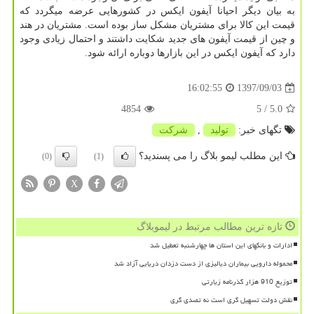
به بیان دیگر احیانا آیفون ایكس در كشورهایی عرضه میگردد كه
قیمت این كالا برای مشتریان مشكل ساز بوده است. مشتریان در هند
و چین از قیمت آیفون های جدید شكایت داشتند و احتمال زیادی وجود
دارد كه آیفون ایكس در این بازارها دوباره ارائه شود.
1397/09/03
16:02:55
4854
/ 5
5.0
تگهای خبر:
تولید
,
شركت
این مطلب لیمو بلاگ را می پسندید؟
(0)
(1)
X
تازه ترین مطالب مرتبط در لیموبلاگ
ادارات و بانکهای این استان ها چهارشنبه تعطیل شد
محموله دارویی بیماران دیالیزی از دست دزدان دریایی آزاد شد
توزیع 910 هزار گذرنامه زیارتی
نقش دولت تسهیل گری است نه تصدی گری