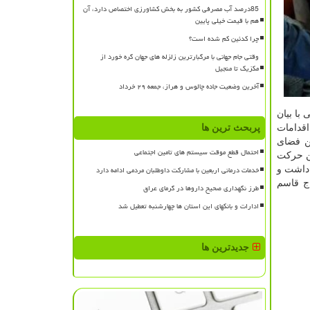
85درصد آب مصرفی کشور به بخش کشاورزی اختصاص دارد، آن
هم با قیمت خیلی پایین
چرا کدئین کم شده است؟
وقتی جام جهانی با مرگبارترین زلزله های جهان گره خورد از
مکزیک تا منجیل
آخرین وضعیت جاده چالوس و هراز، جمعه ۲۹ خرداد
با بیان
اقدامات
پربحث ترین ها
ین فضای
احتمال قطع موقت سیستم های تامین اجتماعی
ین حركت
خدمات درمانی اربعین با مشارکت داوطلبان مردمی ادامه دارد
 داشت و
اج قاسم
طرز نگهداری صحیح داروها در گرمای عراق
ادارات و بانکهای این استان ها چهارشنبه تعطیل شد
جدیدترین ها