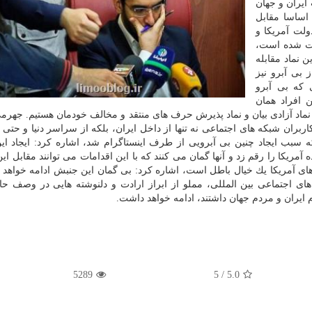
ایران و جهان
 اساسا مقابل
ولت آمریكا و
ابت شده است،
 نماد مقابله
 بی آبرو نیز
 كه بی آبرو
ن افراد همان
 نماد آزادی بیان و نماد پذیرش حرف های منتقد و مخالف خودمان هستیم. جهرمی 
بران شبكه های اجتماعی نه تنها از داخل ایران، بلكه از سراسر دنیا و حتی 
ه سبب ایجاد چنین بی آبرویی از طرف اینستاگرام شد، اشاره كرد: ایجاد ا
 آمریكا را رقم زد و آنها گمان می كنند كه با این اقدامات می توانند مقابل ا
ل های آمریكا یك خیال باطل است، اشاره كرد: بی گمان این جنبش ادامه خواهد
های اجتماعی بین المللی، مملو از ابراز ارادت و دلنوشته هایی در وصف ح
یران و مردم جهان داشتند، ادامه خواهد داشت.
5289
/ 5
5.0