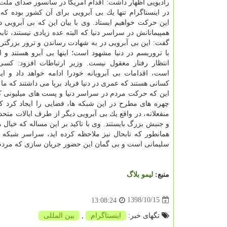
رادیویی اظهار داشت: اقدام آمریكا در سانسور صدای ملت 
در اینستاگرام تنها یك بی آبرویی برای آن كشور بوده كه
این حركت خواهیم ایستاد. وی با بیان این كه بی آبرویی د
همپیمانانش در سراسر دنیا كه البته عده زیادی نیستند، ث
گفت: این بی آبرویی در به شهادت رساندن و ترور بزرگترین
با تروریسم در دنیا مشهود است؛ اینها بی آبرو هستند و از
انتظار رفتار معقول نیست. وزیر ارتباطات افزود: كسی
است، اقدامات بی آبرویانه خودرا ادامه خواهد داد و ای
كسانی هستند كه عمری در دنیا فریاد برپا می داشتند كه ما
این كه حركت مردم در سراسر دنیا و پست های میلیونی كار
چهره های مطرح در این شبكه ها، فضایی را ایجاد كرد ك
منفعلانه، در واقع یك بی آبرویی دیگر از طرف ایالات متحده
و جنبش بزرگ بایستند. وی با تاكید بر این مساله كه خیا
همانطور كه تابحال نیز ملاحظه كرده اید، سراسر شبكه 
سلیمانی است و بی گمان این حضور جریان سازی كه مردم ا
منبع:
لیمو بلاگ
1398/10/15
13:08:24
تگهای خبر:
اینستاگرام
,
بین المللی