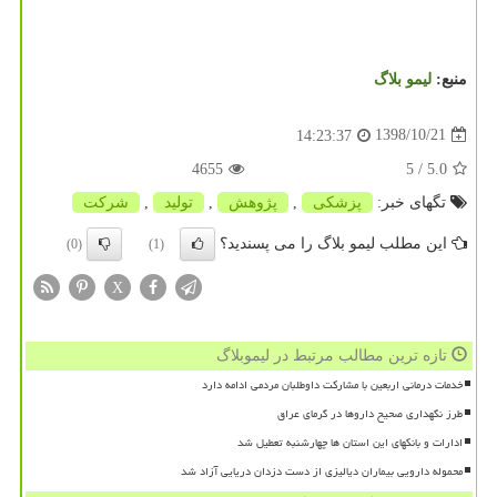
منبع:
لیمو بلاگ
1398/10/21
14:23:37
4655
/ 5
5.0
تگهای خبر:
پزشكی
,
پژوهش
,
تولید
,
شركت
این مطلب لیمو بلاگ را می پسندید؟
(0)
(1)
X
تازه ترین مطالب مرتبط در لیموبلاگ
خدمات درمانی اربعین با مشارکت داوطلبان مردمی ادامه دارد
طرز نگهداری صحیح داروها در گرمای عراق
ادارات و بانکهای این استان ها چهارشنبه تعطیل شد
محموله دارویی بیماران دیالیزی از دست دزدان دریایی آزاد شد