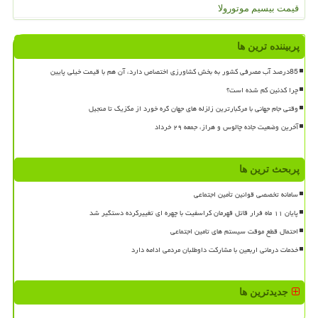
قیمت بیسیم موتورولا
پربیننده ترین ها
85درصد آب مصرفی کشور به بخش کشاورزی اختصاص دارد، آن هم با قیمت خیلی پایین
چرا کدئین کم شده است؟
وقتی جام جهانی با مرگبارترین زلزله های جهان گره خورد از مکزیک تا منجیل
آخرین وضعیت جاده چالوس و هراز، جمعه ۲۹ خرداد
پربحث ترین ها
سامانه تخصصی قوانین تأمین اجتماعی
پایان ۱۱ ماه فرار قاتل قهرمان کراسفیت با چهره ای تغییرکرده دستگیر شد
احتمال قطع موقت سیستم های تامین اجتماعی
خدمات درمانی اربعین با مشارکت داوطلبان مردمی ادامه دارد
جدیدترین ها