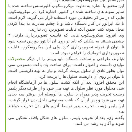
این محقق با اشاره به تفاوت میكروسكوپ فلورسنس ساخته شده با
سایر نمونه های ساخته شده در كشور، اشاره كرد: در میكروسكوپ
هایی كه در مراكز تحقیقاتی مورد استفاده قرار می گیرند، لازم است
تا یك اپراتور در كنار دستگاه باشد و با چشم مبادرت به پیدا كردن
محل نمونه كنند، ضمن آنكه قابلیت تصویربرداری ندارند.
وی افزود: میكروسكوپ هایی كه قابلیت تصویربرداری دارند، ۳
چشمی هستند به شكلی كه باید بر روی آن آداپتور دوربین نصب شود
تا بنوان از نمونه تصویربرداری كرد. ولی این میكروسكوپ قابلیت
تصویربرداری اتوماتیك را فراهم نموده است.
غیاثوند، طراحی و ساخت دستگاه بایو پرینتر را از دیگر
محصولات
تولیدی دانست و اظهار داشت: برای ساخت یك بافت مصنوعی نمی
توان بطور عادی از سلول پرینت گرفت و نیاز به تهیه داربستی است
تا بتوان بر روی آن داربست سلول ها را پرینت كرد.
این محقق افزود: بعد از آنكه كشت سلول ها در آزمایشگاه انجام
شد، محلول مورد نظر سلول ها تهیه می شود و از طرف دیگر پلیمر
زیست تخریب پذیر همراه با سلول ها بوسیله این پرینتر سه بعدی
تهیه می شود و پس از آن كه بافت مصنوعی داخل بدن قرار گرفت،
این پلیمر زیست تخریب پذیر توسط آنزیم های بدن تخریب خواهند
شد.
بگفته وی، بعد از تخریب پلیمر، سلول های شكل یافته، تشكیل می
شوند و آغاز به رشد می كنند.