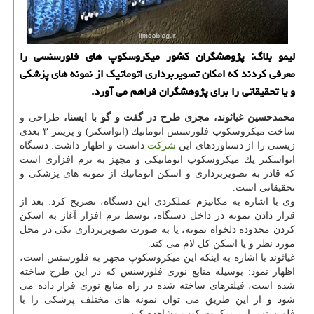
لیمو بلاگ: پژوهشگران كشور میكروسكوپ های فلورسنسی را
معرفی كردند كه امكان تصویربرداری اتوماتیك از نمونه های پزشكی
و یا تحقیقاتی را برای پژوهشگران فراهم می آورد.
محمدحسین غیاثوند، مجری طرح در گفت و گو با ایسنا،
طراحی و
ساخت میكروسكوپ فلورسنس اتوماتیك (اتواسكنر) و پرینتر ۳ بعدی
زیستی را از دستاوردهای این
شركت
دانست و اظهار داشت: دستگاه
اتواسكنر یك میكروسكوپ اتوماتیكی و مجهز به نرم افزاری است
كه قادر به تصویربرداری و اسكن اتوماتیك از نمونه های پزشكی و
تحقیقاتی است.
وی با اشاره به مكانیزم عملكردی این دستگاه، تصریح كرد: بعد از
قرار دادن نمونه در داخل دستگاه، توسط نرم افزار آغاز به اسكن
كردن محدوده دلخواه نمونه، یا به صورت تصویربرداری تكی در محل
مورد نظر و یا اسكن كل لام می كند.
غیاثوند با اشاره به اینكه این میكروسكوپ مجهز به فلورسنس است،
اظهار نمود: بوسیله منابع نوری فلورسنس كه در این طرح ساخته
شده است، فیلترهای ساخته شده در راه منابع نوری قرار داده می
شود و از این طریق می توان نمونه های مختلف پزشكی را با
فلورسنس این میكروسكوپ مشاهده كرد.