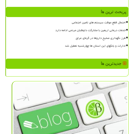
پربحث ترین ها
احتمال قطع موقت سیستم های تامین اجتماعی
خدمات درمانی اربعین با مشارکت داوطلبان مردمی ادامه دارد
طرز نگهداری صحیح داروها در گرمای عراق
ادارات و بانکهای این استان ها چهارشنبه تعطیل شد
جدیدترین ها