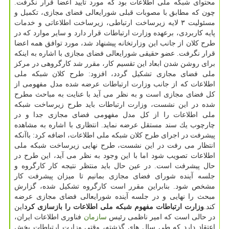
محتوای شبكه ملی اطلاعات بود كه مورد تأیید اعضا قرار نگرفت.
چون كه مطابق با مصوبات قبلی شورایعالی فضای مجازی، تكمیل و
مسئولیت ۳ لایه زیرساخت ارتباطی، زیرساخت اطلاعاتی و خدمات
پایه كاربردی، برعهده وزارت ارتباطات قرار دارد و سایر موارد كه در
طرح كلان از جانب این وزارتخانه پیشنهاد شد، مورد توافق همه اعضا
قرار نگرفت. عضو حقیقی شورایعالی فضای مجازی با اشاره به اینكه
برای روشن شدن ابعاد این تقسیم كار، مقرر شد كارگروهی در مركز
ملی فضای مجازی تشكیل گردد، افزود: طرح كلان شبكه ملی
اطلاعات كه از جانب وزارت ارتباطات عرضه شده مدل مفهومی از
كل فضای مجازی است و به نظر می آید با عنایت به مباحث مطرح
شده در این نشست، وزارت ارتباطات باید طرح زیرساخت شبكه
ملی اطلاعات را از كل مدل مفهومی فضای مجازی جدا و در
چارچوب یك سند مستقل عرضه نماید. انتظاری با اشاره به مشاهده
پیشرفت در اجرای طرح كلان شبكه ملی اطلاعات، اضافه كرد: باآنكه
انتظار می رفت در این نشست، طرح نهایی زیرساخت شبكه ملی
اطلاعات تصویب شود اما با این وجود به نظر می آید، این طرح در
حال پیشرفت است. در عین حال باید منتظر نتیجه كار كارگروه و
جلسه آینده شورای فضای مجازی بمانیم تا میزان پیشرفت كار
مشخص شود. بنابراین مقرر است كارگروه تشكیل شده، گزارش
مبحث را نهایی و در جلسه آینده شورایعالی فضای مجازی عرضه
كند.
وزارت ارتباطات مفهوم شبكه ملی اطلاعات را بازسازی كرد
این
در حالی است كه امیر ناظمی رئیس
سازمان
فناوری اطلاعات ایران،
اعتقاد دارد كه طی سال های گذشته، وقتی وزارت ارتباطات بخش