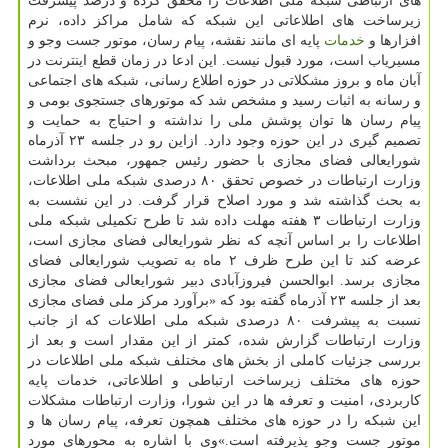
های ارتباطی شبكه ملی اطلاعات را محقق كرده و درصد پیشرفت
زیرساخت های اطلاعاتی این شبكه كه شامل مراكز داده، نرم
افزارها و
خدمات
پایه ای مانند نقشه، پیام رسان، موتور جست وجو و
مسیریاب است، مورد قبول نیست. این ادعا در زمان قطع اینترنت در
آبان ماه و بروز مشكلاتی در حوزه اطلاع رسانی، شبكه های اجتماعی
و رسانه به اثبات رسید و مشخص شد كه موتورهای جستجوی بومی و
پیام رسان ها توان پوشش ملی را نداشته و احتیاج به حمایت و
تصمیم گیری در این حوزه وجود دارد. ازاین رو در جلسه ۲۳ آذرماه
شورایعالی فضای مجازی با حضور رئیس جمهور، مبحث برداشت
وزارت ارتباطات در خصوص تحقق ۸۰ درصدی شبكه ملی اطلاعات،
به بحث گذاشته شد و مورد اصلاح قرار گرفت. در این نشست به
وزارت ارتباطات ۳ هفته مهلت داده شد تا طرح تكمیلی شبكه ملی
اطلاعات را بر اساس آنچه كه نظر شورایعالی فضای مجازی است،
عرضه كند تا این طرح ظرف ۲ ماه به تصویب شورایعالی فضای
مجازی برسد. ابوالحسن فیروزآبادی دبیر شورایعالی فضای مجازی
بعد از جلسه ۲۳ آذرماه گفته بود كه «برآورد مركز ملی فضای مجازی
نسبت به پیشرفت ۸۰ درصدی شبكه ملی اطلاعات كه از جانب
وزارت ارتباطات گزارش شده، كمتر از این مقدار است و بعد از
بررسی جزئیات كاملی از بخش های مختلف شبكه ملی اطلاعات در
حوزه های مختلف زیرساخت ارتباطی و اطلاعاتی، خدمات پایه
كاربردی، امنیت و تعرفه ها در این شورا، وزارت ارتباطات مشكلات
این شبكه را در حوزه های مختلف همچون تعرفه، پیام رسان ها و
موتور جست وجو پذیرفته است.»وی با اشاره به محورهای مورد