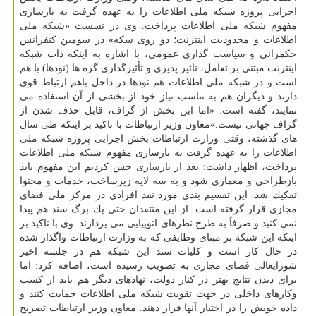
اجرایی پروژه شبكه ملی اطلاعات را به عهده گرفت به بازسازی
مفهوم شبكه ملی اطلاعات پرداخت. وی در نشست «شبكه ملی
اطلاعات و محدودیت اینترنت؛ دو روی سكه» در سومین كنفرانس
حكمرانی و سیاست گذاری عمومی، با اشاره به اینكه ذات شبكه
اینترنت مبتنی بر تعامل، تاثیر پذیری و تأثیرگذاری گره ها (نودها) با هم
است و در شبكه ملی اطلاعات هم نودها در داخل باهم ارتباط قوی
دارند و دیگران هم به تناسب نیاز خود از بخشی از آن استفاده می
نمایند، گفته است: «اما این بخش از گراف، قابل حذف شدن از
گراف جهانی نیست.»معاون وزیر ارتباطات با تاكید بر اینكه طی سال
های گذشته، وقتی وزارت ارتباطات بخش اجرایی پروژه شبكه ملی
اطلاعات را به عهده گرفت به بازسازی مفهوم شبكه ملی اطلاعات
پرداخت، اظهار داشت: بعد از بازسازی حس كردیم این مفهوم باید
بازطراحی و معماری شود و به سه لایه زیرساخت، خدمات و محتوا
تفكیك شد. این تقسیم بندی مورد نقد افرادی در مركز ملی فضای
مجازی قرار گرفته است. از این منتقدان حتی یك برگ سند هم پیدا
نمی كنید و صرفاً به طرح نظرهای اتوپیایی می پردازند. وی با تاكید بر
اینكه این شبكه بر مبنای وظایفی كه به وزارت ارتباطات واگذار شده
در حال كار است و كلیات سند این شبكه هم در جلسه اخیر
شورایعالی فضای مجازی به تصویب رسیده است، اضافه كرد: اما
برای دیدن نتایج بهتر در كنار دولت، نهادهای دیگر هم باید از كسب
وكارهای داخلی در جهت تقویت شبكه ملی اطلاعات حمایت كنند و
داده خویش را در اختیار آنها قرار دهند. معاون وزیر ارتباطات تصریح