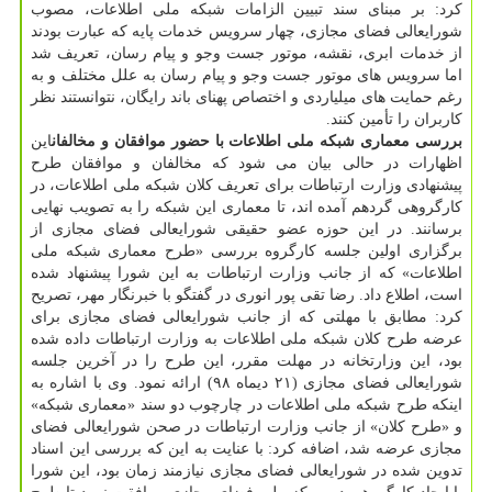
كرد: بر مبنای سند تبیین الزامات شبكه ملی اطلاعات، مصوب
شورایعالی فضای مجازی، چهار سرویس خدمات پایه كه عبارت بودند
از خدمات ابری، نقشه، موتور جست وجو و پیام رسان، تعریف شد
اما سرویس های موتور جست وجو و پیام رسان به علل مختلف و به
رغم حمایت های میلیاردی و اختصاص پهنای باند رایگان، نتوانستند نظر
كاربران را تأمین كنند.
بررسی معماری شبكه ملی اطلاعات با حضور موافقان و مخالفان
این
اظهارات در حالی بیان می شود كه مخالفان و موافقان طرح
پیشنهادی وزارت ارتباطات برای تعریف كلان شبكه ملی اطلاعات، در
كارگروهی گردهم آمده اند، تا معماری این شبكه را به تصویب نهایی
برسانند. در این حوزه عضو حقیقی شورایعالی فضای مجازی از
برگزاری اولین جلسه كارگروه بررسی «طرح معماری شبكه ملی
اطلاعات» كه از جانب وزارت ارتباطات به این شورا پیشنهاد شده
است، اطلاع داد. رضا تقی پور انوری در گفتگو با خبرنگار مهر، تصریح
كرد: مطابق با مهلتی كه از جانب شورایعالی فضای مجازی برای
عرضه طرح كلان شبكه ملی اطلاعات به وزارت ارتباطات داده شده
بود، این وزارتخانه در مهلت مقرر، این طرح را در آخرین جلسه
شورایعالی فضای مجازی (۲۱ دیماه ۹۸) ارائه نمود. وی با اشاره به
اینكه طرح شبكه ملی اطلاعات در چارچوب دو سند «معماری شبكه»
و «طرح كلان» از جانب وزارت ارتباطات در صحن شورایعالی فضای
مجازی عرضه شد، اضافه كرد: با عنایت به این كه بررسی این اسناد
تدوین شده در شورایعالی فضای مجازی نیازمند زمان بود، این شورا