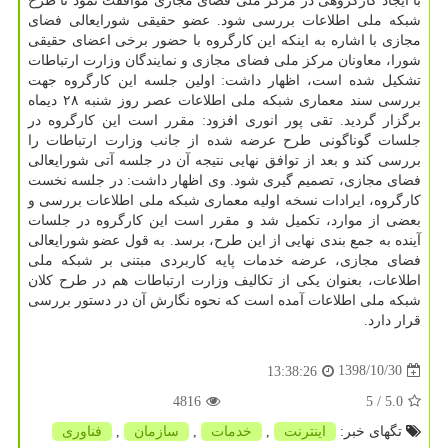
با ایجاد كارگروهی در مركز ملی فضای مجازی موافقت نمود تا طرح
شبكه ملی اطلاعات بررسی شود. عضو حقیقی شورایعالی فضای
مجازی با اشاره به اینكه این كارگروه با حضور برخی اعضای حقیقی
شورا، معاونان مركز ملی فضای مجازی و نمایندگان وزارت ارتباطات
تشكیل شده است، اظهار داشت: اولین جلسه این كارگروه جهت
بررسی سند معماری شبكه ملی اطلاعات عصر روز شنبه ۲۸ دیماه
برگزار گردید. تقی پور انوری افزود: مقرر است این كارگروه در
جلسات گوناگونی طرح عرضه شده از جانب وزارت ارتباطات را
بررسی كند و بعد از توافق نهایی نتیجه آن در جلسه آتی شورایعالی
فضای مجازی، تصمیم گیری شود. وی اظهار داشت: در جلسه نخست
كارگروه، ایرادات نسخه اولیه معماری شبكه ملی اطلاعات بررسی و
بعضی از موارد، تكمیل شد و مقرر است این كارگروه در جلسات
آینده به جمع بندی نهایی از این طرح، برسد. به قول عضو شورایعالی
فضای مجازی، عرضه خدمات پایه كاربردی مبتنی بر شبكه ملی
اطلاعات، بعنوان یكی از تكالیف وزارت ارتباطات هم در طرح كلان
شبكه ملی اطلاعات آمده است كه نحوه نگارش آن در دستور بررسی
قرار دارد.
1398/10/30
13:38:26
4816
/ 5
5.0
تگهای خبر:
اینترنت
,
خدمات
,
سازمان
,
فناوری