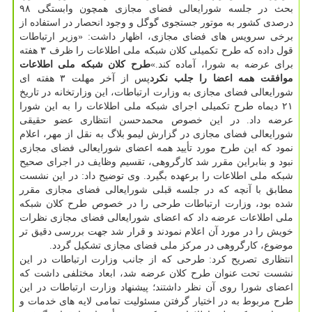
بحث در جلسه شورایعالی فضای مجازی همچون وابستگی ۹۸
درصدی كشور به موتور جستجوی گوگل و وجود انحصار در استفاده از
برخی سرویس های فضای مجازی، اظهار داشت: «وزیر ارتباطات
قول داده كه طرح تكمیلی كلان شبكه ملی اطلاعات را ظرف ۳ هفته
برای عرضه به شورا، آماده كند.»
طرح كلان شبكه ملی اطلاعات
موافقت همه اعضا را جلب نكرد
پس از آخر مهلت ۳ هفته ای
شورایعالی فضای مجازی به وزارت ارتباطات، این وزارتخانه در تاریخ
۲۱ دیماه طرح تكمیلی اجرای شبكه ملی اطلاعات را به این شورا
عرضه داد. در این خصوص محمدحسن انتظاری عضو حقیقی
شورایعالی فضای مجازی در گزارش لیمو بلاگ به نقل از مهر، اعلام
نمود كه این طرح مورد تأیید همه اعضای شورایعالی فضای مجازی
نبود و بنابراین مقرر شد كارگروهی، تقسیم وظایف در اجرای صحیح
شبكه ملی اطلاعات را برعهده بگیرد. وی توضیح داد: در این نشست
مطابق با آنچه كه در جلسه قبلی شورایعالی فضای مجازی مقرر
شده بود، وزارت ارتباطات طرحی را در خصوص طرح كلان شبكه
ملی اطلاعات عرضه داد كه اعضای شورایعالی فضای مجازی نظرات
خویش را در مورد آن اعلام نمودند و قرار شد جهت بررسی دقیق تر
موضوع، كارگروهی در مركز ملی فضای مجازی تشكیل گردد.
انتظاری تصریح كرد: طرحی كه از جانب وزارت ارتباطات در این
نشست تحت عنوان طرح كلان عرضه شد، ابعاد مختلفی داشت كه
اعضای شورا روی آن نظر داشتند؛ پیشنهاد وزارت ارتباطات در این
طرح مربوط به در اختیار گرفتن مسئولیت تمامی لایه های خدمات و