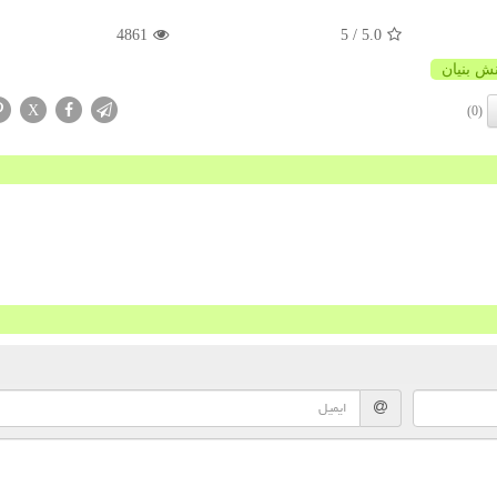
4861
/ 5
5.0
نش بنیان
X
(0)