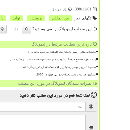
1398/11/01
17:27:31
تگهای خبر:
بین المللی
,
پژوهش
,
تولید
,
دا
این مطلب لیمو بلاگ را می پسندید؟
(1)
تازه ترین مطالب مرتبط در لیموبلاگ
خدمات درمانی اربعین با مشارکت داوطلبان مردمی ادامه دارد
راه اندازی مجتمع فرهنگی شهدای مدرسه شجره طیبه میناب با رویکرد ملی
محموله دارویی بیماران دیالیزی از دست دزدان دریایی آزاد شد
شانگهای میزبان رقابت نخبگان مهارتی جهان در 2026
نظرات بینندگان لیموبلاگ در مورد این مطلب
لطفا شما هم
در مورد این مطلب
نظر دهید