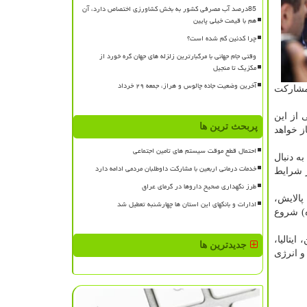
85درصد آب مصرفی کشور به بخش کشاورزی اختصاص دارد، آن
هم با قیمت خیلی پایین
چرا کدئین کم شده است؟
وقتی جام جهانی با مرگبارترین زلزله های جهان گره خورد از
مکزیک تا منجیل
آخرین وضعیت جاده چالوس و هراز، جمعه ۲۹ خرداد
ن و مشاركت
 از این
پربحث ترین ها
روع شده و با آخر مراحل بهره برداری آزمایشی، تولید انبوه با فناوری بومی و ایرانی از سال ۹۹ آغاز خواهد
احتمال قطع موقت سیستم های تامین اجتماعی
ه دنبال
خدمات درمانی اربعین با مشارکت داوطلبان مردمی ادامه دارد
ر شرایط
طرز نگهداری صحیح داروها در گرمای عراق
پالایش،
ادارات و بانکهای این استان ها چهارشنبه تعطیل شد
در این نمایشگاه، كار خویش را از روز گذشته (دوشنبه، ۳۰ دی ماه) شروع
شورهای چین، ایتالیا،
جدیدترین ها
و انرژی