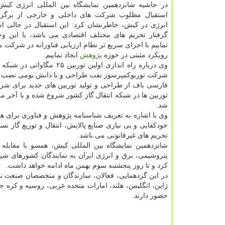
در حاشیه شانزدهمین نمایشگاه بین المللی انرژی كیش 
استقبال مطلوب شركت های داخلی و خارجی از برگزار
انرژی در كیش، خاطرنشان كرد: این استقبال در حالی 
گرفتار تحریم های مختلف اقتصادی می باشد، با این و
نماییم با اجرای سریع تر نظام ارزیابی فناورانه در شركت م
رویكرد مثبتی در حوزه
پژوهش
ایجاد نماییم.
وی درباره راه اندازی اول
شركت توربوكمپرسور نفت طراحی و با دانش بومی نصب و ب
فارسی باف از طراحی و تولید توربین های جدید برای شرای
شد.
وی با اشاره به تعریف شناسنامه پژوهش و فناوری برای ه
خودكفایی و بی نیازی صنایع پالایش، انتقال و توزیع گاز 
تحریم های غیرقانونی می باشد.
شانزدهمین نمایشگاه بین المللی كیش، همسو با مقابله 
كرد و تا روز پنجشنبه سوم بهمن ماه ادامه خواهد داشت.
ژاپن، انگلیس، هلند، امارات متحده عربی، روسیه و كره ج
حضور دارند.