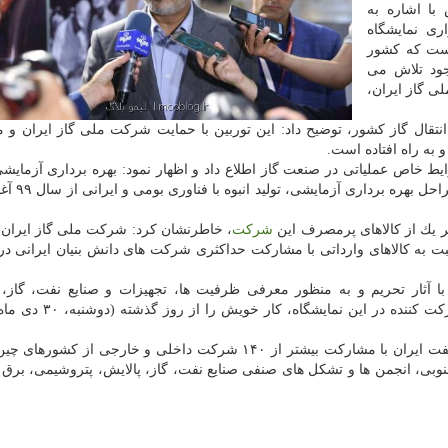
با اشاره به
ی نمایشگاه
است كه كشور
جود تلاش می
لی گاز ایران،
ین توربین ۲۵ مگاواتی در شبكه انتقال گاز كشور، توضیح داد: این توربین با حمایت شركت ملی گاز ایرا
ه راه افتاده است.
ط خاص عملیاتی در صنعت گاز اطلاع داد و اظهار نمود: بهره برداری آزمایشی
توربین ها در شبكه انتقال گاز كشور ش
ر یك از كالاهای پرمصرف این
شركت
، خاطرنشان كرد: شركت ملی گاز ایران ب
نسبت به كالاهای وارداتی با مشاركت حداكثری شركت های دانش بنیان ایرانی د
با آثار تحریم و به منظور معرفی ظرفیت ها، تجهیزات و صنایع نفت، گاز، 
پتروشیمی، برق و انرژی ایران به نمایندگان كشورهای شركت كننده 
در این گردهمایی، فعالان، سازندگان و متخصصان صنعت نفت ایران با مشاركت بیشتر از ۱۴۰ شركت داخلی و خارجی از ك
نوبی، انجمن ها و تشكل های صنفی صنایع نفت، گاز، پالایش، پتروشیمی، برق 