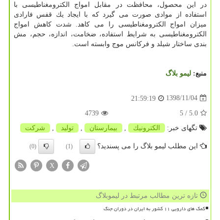
در این محصول، محافظت در مقابل امواج الكترومغناطیسی با
استفاده از موادی صورت می گیرد كه با ایجاد یك قفس فارادی
میزان امواج الكترومغناطیسی را می كاهد. شدت كاهش امواج
الكترومغناطیسی به شرایط استفاده، ضخامت، اندازه، حجم، مش
بندی ساختار شیلد و فركانس موج وابسته است.
منبع:
لیمو بلاگ
1398/11/04
21:59:19
4739
/ 5
5.0
تگهای خبر:
الكترونیك
,
بیمارستان
,
تولید
,
شركت
این مطلب لیمو بلاگ را می پسندید؟
(0)
(1)
X
تازه ترین مطالب مرتبط در لیموبلاگ
کمک های دارویی ۱۱ کشور به ایران در دوران جنگ