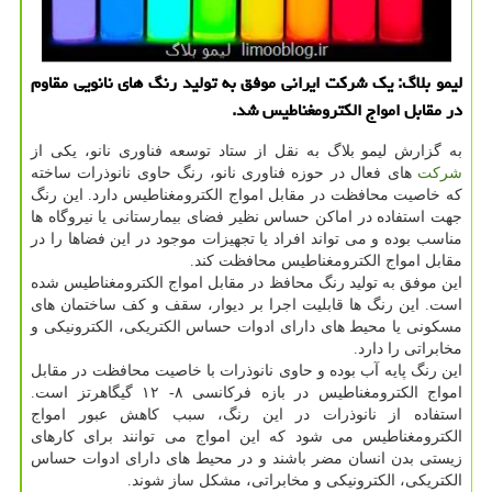
لیمو بلاگ: یك شركت ایرانی موفق به تولید رنگ های نانویی مقاوم
در مقابل امواج الكترومغناطیس شد.
به گزارش لیمو بلاگ به نقل از ستاد توسعه فناوری نانو، یكی از
شركت
های فعال در حوزه فناوری نانو، رنگ حاوی نانوذرات ساخته
كه خاصیت محافظت در مقابل امواج الكترومغناطیس دارد. این رنگ
جهت استفاده در اماكن حساس نظیر فضای بیمارستانی یا نیروگاه ها
مناسب بوده و می تواند افراد یا تجهیزات موجود در این فضاها را در
مقابل امواج الكترومغناطیس محافظت كند.
این موفق به تولید رنگ محافظ در مقابل امواج الكترومغناطیس شده
است. این رنگ ها قابلیت اجرا بر دیوار، سقف و كف ساختمان های
مسكونی یا محیط های دارای ادوات حساس الكتریكی، الكترونیكی و
مخابراتی را دارد.
این رنگ پایه آب بوده و حاوی نانوذرات با خاصیت محافظت در مقابل
امواج الكترومغناطیس در بازه فركانسی ۸- ۱۲ گیگاهرتز است.
استفاده از نانوذرات در این رنگ، سبب كاهش عبور امواج
الكترومغناطیس می شود كه این امواج می توانند برای كارهای
زیستی بدن انسان مضر باشند و در محیط های دارای ادوات حساس
الكتریكی، الكترونیكی و مخابراتی، مشكل ساز شوند.