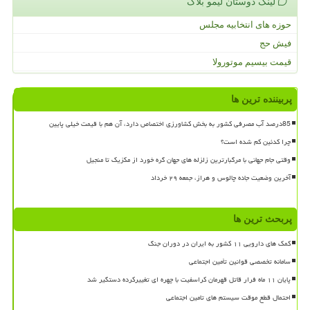
لینک دوستان لیمو بلاگ
حوزه های انتخابیه مجلس
فیش حج
قیمت بیسیم موتورولا
پربیننده ترین ها
85درصد آب مصرفی کشور به بخش کشاورزی اختصاص دارد، آن هم با قیمت خیلی پایین
چرا کدئین کم شده است؟
وقتی جام جهانی با مرگبارترین زلزله های جهان گره خورد از مکزیک تا منجیل
آخرین وضعیت جاده چالوس و هراز، جمعه ۲۹ خرداد
پربحث ترین ها
کمک های دارویی ۱۱ کشور به ایران در دوران جنگ
سامانه تخصصی قوانین تأمین اجتماعی
پایان ۱۱ ماه فرار قاتل قهرمان کراسفیت با چهره ای تغییرکرده دستگیر شد
احتمال قطع موقت سیستم های تامین اجتماعی