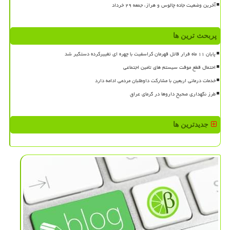
آخرین وضعیت جاده چالوس و هراز، جمعه ۲۹ خرداد
پربحث ترین ها
پایان ۱۱ ماه فرار قاتل قهرمان کراسفیت با چهره ای تغییرکرده دستگیر شد
احتمال قطع موقت سیستم های تامین اجتماعی
خدمات درمانی اربعین با مشارکت داوطلبان مردمی ادامه دارد
طرز نگهداری صحیح داروها در گرمای عراق
جدیدترین ها