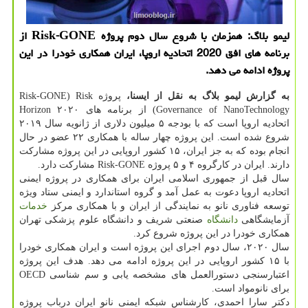
لیمو بلاگ: همزمان با شروع سال دوم پروژه Risk-GONE از
برنامه های افق 2020 اتحادیه اروپا، ایران همكاری خودرا در این
پروژه ادامه می دهد.
به گزارش لیمو بلاگ به نقل از ایسنا،
پروژه Risk-GONE) Risk
Governance of NanoTechnology) از برنامه های Horizon ۲۰۲۰
اتحادیه اروپا است كه با بودجه ۵ میلیون دلاری از ژانویه سال ۲۰۱۹
شروع شده است. این پروژه چهار ساله با همكاری ۲۲ عضو در حال
انجام بوده كه به جز ایران، ۱۵ كشور اروپایی در این پروژه مشاركت
دارند. ایران در كارگروه ۴ و ۵ پروژه Risk-GONE مشاركت دارد.
سال قبل از جمهوری اسلامی ایران برای همكاری در پروژه ایمنی
اتحادیه اروپا دعوت به عمل آمد و گروه استاندارد و ایمنی ستاد ویژه
توسعه فناوری نانو به نمایندگی از ایران و با همكاری مركز
خدمات
آزمایشگاهی
دانشگاه
صنعتی شریف و دانشگاه علوم پزشكی تهران
همكاری خودرا در این پروژه شروع كرد.
سال ۲۰۲۰، سال دوم اجرای این پروژه است و ایران همكاری خودرا
با ۱۵ كشور اروپایی در این پروژه ادامه می دهد. هدف این پروژه
اعتبارسنجی دستورالعمل های مشخصه یابی و سم شناسی OECD
برای نانومواد است.
دكتر سارا احمدی، كارشناس شبكه ایمنی نانو ایران درباب پروژه