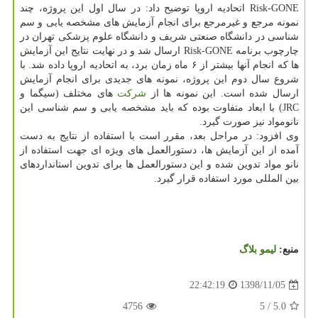
Risk-GONE اتحادیه اروپا توضیح داد: در سال اول این پروژه، چند
نمونه مرجع و غیرمرجع برای انجام آزمایش های مشخصه یابی و سم
شناسی در دانشگاه صنعتی شریف و دانشگاه علوم پزشكی تهران در
چارچوب برنامه Risk-GONE ارسال شد و در نهایت نتایج این آزمایش
ها كه انجام آنها بیشتر از ۶ ماه زمان برد، به اتحادیه اروپا داده شد. با
شروع سال دوم این پروژه، نمونه های جدیدی برای انجام آزمایش
ارسال شده است. این نمونه ها از
شركت
های مختلف (سیگما و
JRC) با ابعاد متفاوت بوده كه باید مشخصه یابی و سم شناسی این
نانومواد نیز صورت گیرد.
وی افزود: در مراحل بعد، مقرر است با استفاده از نتایج به دست
آمده از این آزمایش ها، دستورالعمل های ویژه ای جهت استفاده از
نانو مواد تدوین شده و این دستورالعمل ها برای تدوین استانداردهای
بین المللی مورد استفاده قرار گیرد.
منبع:
لیمو بلاگ
1398/11/05
22:42:19
4756
/ 5
5.0