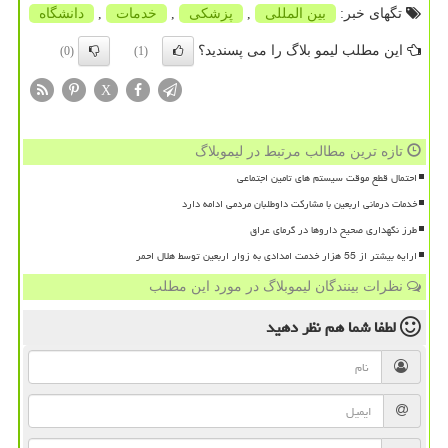
تگهای خبر:
بین المللی
,
پزشكی
,
خدمات
,
دانشگاه
این مطلب لیمو بلاگ را می پسندید؟
(0)
(1)
X
تازه ترین مطالب مرتبط در لیموبلاگ
احتمال قطع موقت سیستم های تامین اجتماعی
خدمات درمانی اربعین با مشارکت داوطلبان مردمی ادامه دارد
طرز نگهداری صحیح داروها در گرمای عراق
ارایه بیشتر از 55 هزار خدمت امدادی به زوار اربعین توسط هلال احمر
نظرات بینندگان لیموبلاگ در مورد این مطلب
لطفا شما هم
نظر دهید