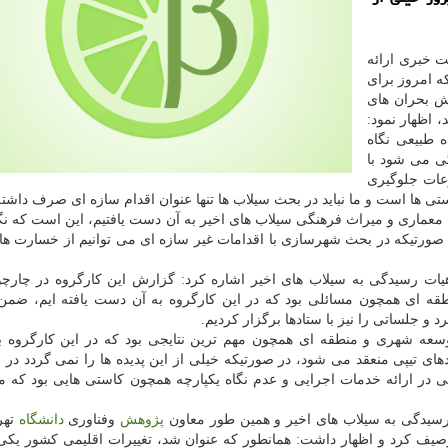
 خبری ارائه
نهایی سیلاب های اواخر سال ۹۷ و اوایل سال ۹۸ كه امروز برای
خش بحران های
 اظهار نمود:
ده طبیعی نگاه
ی می شود با
وعات جلوگیری
تی ها است و ما نباید در بحث سیلاب ها تنها عنوان اقدام سازه ای صرف داشته
عماری و میراث فرهنگی سیلاب های اخیر به آن دست یافتیم، این است كه نگ
رتیكه در بحث شهرسازی با اقدامات غیر سازه ای می توانیم از خسارت ها
ه ای همچون مسائلی بود كه در این كارگروه به آن دست یافته ایم، ضمن 
 و جلساتی را نیز با ستادها برگزار كردیم.
عه شهری و منطقه ای همچون مهم ترین نتایجی بود كه در این كارگروه 
های تیپی منعقد می شود، در صورتیكه خیلی از این پدیده ها را نمی گردد در
در ارائه خدمات اجرایی و عدم نگاه یكپارچه همچون كاستی هایی بود كه ما
 رسیدگی به سیلاب های اخیر و همین طور معاون
پژوهش
وفناوری
دانشگاه
تهرا
صیف كرد و اظهار داشت: همانطور كه عنوان شد، تغییرات اقلیمی كشور یكی