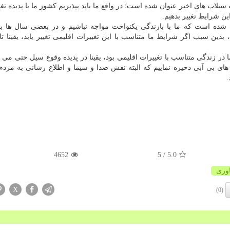
لاب های اخیر عنوان شده است؛ در واقع ما باید بپذیریم كشور ما با پدیده تغیی
ین شرایط تغییر بدهیم.
 شده است كه ما با بارندگی یكنواخت مواجه نباشیم و در بعضی سال ها ب
دین سبب اگر شرایط ما متناسب با این تغییرات اقلیمی تغییر یابد، یقینا ت
 در زندگی متناسب با تغییرات اقلیمی بود، یقینا در پدیده وقوع سیل حتی می ت
های بی آبی ذخیره نماییم كه البته نقش صدا و سیما و اطلاع رسانی به مردم 
.
4652
/ 5
5.0
اوری
X
(0)