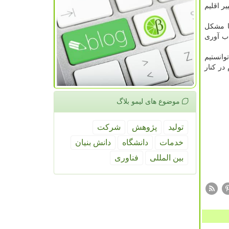
ر اقلیم
ا مشكل
اب آوری
وانستیم
در كنار
موضوع های لیمو بلاگ
تولید
پژوهش
شركت
خدمات
دانشگاه
دانش بنیان
بین المللی
فناوری