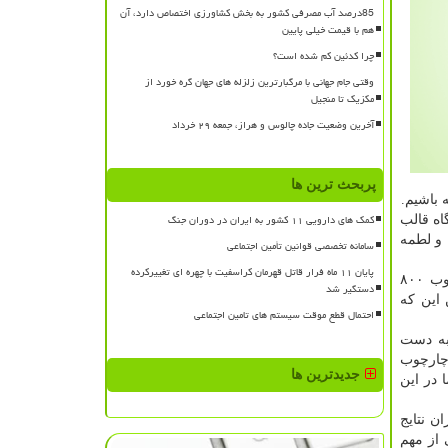
85درصد آب مصرفی کشور به بخش کشاورزی اختصاص دارد، آن
هم با قیمت خیلی پایین
چرا کدئین کم شده است؟
وقتی جام جهانی با مرگبارترین زلزله های جهان گره خورد از
مکزیک تا منجیل
آخرین وضعیت جاده چالوس و هراز، جمعه ۲۹ خرداد
پربحث ترین ها
 باشیم.
کمک های دارویی ۱۱ کشور به ایران در دوران جنگ
اه قالب
 و لطمه
سامانه تخصصی قوانین تأمین اجتماعی
پایان ۱۱ ماه فرار قاتل قهرمان کراسفیت با چهره ای تغییرکرده
مسؤول كارگروه شهرسازی، معماری و میراث فرهنگی هیات رسیدگی به سیلاب های اخیر اشاره كرد: گزارش این كارگروه در چارچوب ۸۰۰
دستگیر شد
این كه
احتمال قطع موقت سیستم های تامین اجتماعی
به دست
 چارچوب
جدیدترین ها
 در این
ن نتایج
 از مهم