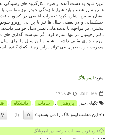
ترین نتایج به دست آمده از طرف كارگروه های رسیدگی به سی
ها روبه رو شده و باید شرایط زندگی خودرا نیز متناسب با ا
ایشان سپس اشاره كرد: تغییرات اقلیمی در كشور باعث
خشكسالی و در بعضی سال ها نیز با پر آبی روبرو شویم، ب
بیشتری در مواجهه با پدیده هایی نظیر سیل خواهیم داشت.
دكتر رحیمیان درانتها اشاره كرد: اگر سیاست گذاری های ما
بهره برداری مثبتی داشته باشیم و این سیل را برای سال 
مدیریت خوب بحران می تواند دراین زمینه كمك كننده باشد
منبع:
لیمو بلاگ
1398/11/07
13:25:45
تگهای خبر:
پژوهش
,
خدمات
,
دانشگاه
,
فن
این مطلب لیمو بلاگ را می پسندید؟
(1)
تازه ترین مطالب مرتبط در لیموبلاگ