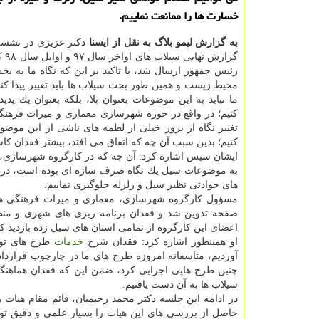
خسارت ها را ممانعت نماییم.
به گزارش لیمو بلاگ به نقل از ایسنا
دكتر عزیزی در نشست
گزارش 
رئیس جمهور ارسال شد، با تاكید بر این كه نگاه ما به ب
محیط زیست و همین طور بحث سیلاب ها باید تغییر پیدا كند،
ما نباید به این موضوعات بعنوان بلا، بلكه بعنوان یك پدی
كنیم؛ در واقع در حوزه شهرسازی معماری و میراث فرهنگ
تغییر نگاه از بروز خیلی از لطمه های ناشی از این موض
كنیم؛ بدین سبب آن چه كه اتفاق می افتد، بیشتر فقدان كاس
ایشان سپس اشاره كرد: آن چه كه در كارگروه شهرسازی، م
به موضوعات سیل یك نگاه صرف سازه ای بوده است، در صو
های حوادثی نظیر سیل و زلزله جلوگیری نماییم.
صفحه تدوین شد و فقدان برنامه ریزی های شهری و منطق
اعضای این كارگروه از تمامی استان های سیل زده بازدید كرد
او همینطور اشاره كرد: فقدان شرح
خدمات
طرح های توس
آوردیم، متاسفانه امروزه طرح های ما در چارچوب قرارداد
چنین طرح هایی اجرایی كرد، ضمن این كه فقدان هماهنگی 
سیلاب ها به آن دست یافتیم.
در ادامه این جلسه دكتر محمد رحیمیان، قائم مقام هیات
حاصل از بررسی های این هیات را بسیار علمی و دقیق تو