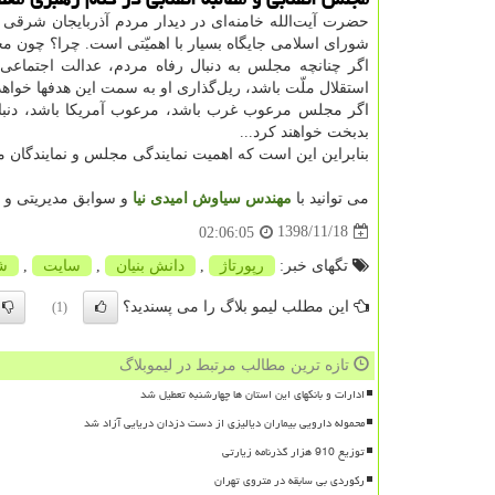
حضرت آیت‌الله خامنه‌ای در دیدار مردم آذربایجان شر
شورای اسلامی جایگاه بسیار با اهمیّتی است. چرا؟ چون م
اگر چنانچه مجلس به دنبال رفاه مردم، عدالت اجتماعی،
استقلال ملّت باشد، ریل‌گذاری او به سمت این هدفها خواهد 
اگر مجلس مرعوب غرب باشد، مرعوب آمریکا باشد، دنبال ح
بدبخت خواهند کرد...
بنابراین این است که اهمیت نمایندگی مجلس و نمایندگان 
می توانید با
مهندس سیاوش امیدی نیا
و سوابق مدیریتی و ب
1398/11/18
02:06:05
تگهای خبر:
رپورتاژ
,
دانش بنیان
,
سایت
,
ش
این مطلب لیمو بلاگ را می پسندید؟
(1)
تازه ترین مطالب مرتبط در لیموبلاگ
ادارات و بانکهای این استان ها چهارشنبه تعطیل شد
محموله دارویی بیماران دیالیزی از دست دزدان دریایی آزاد شد
توزیع 910 هزار گذرنامه زیارتی
رکوردی بی سابقه در متروی تهران