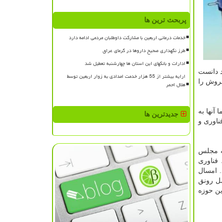
پربحث ترین ها
خدمات درمانی اربعین با مشارکت داوطلبان مردمی ادامه دارد
طرز نگهداری صحیح داروها در گرمای عراق
ادارات و بانکهای این استان ها چهارشنبه تعطیل شد
د دانست
ارایه بیشتر از 55 هزار خدمت امدادی به زوار اربعین توسط
 بیش از ۹۰ هزار میلیارد تومان فروش را
هلال احمر
 آنها به
جدیدترین ها
ناوری و
که مجلس
 فناوری
. امسال
امل رونق
ین حوزه