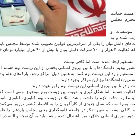
 اهمیت حمایت
 محترم مجلس
از موسسات و
یب شده و به
ای دانش‌بنیان را یکی از مترقی‌ترین قوانین تصویب شده توسط مجلس بای
و پافشاری برای اجرای این قانون به نتایج درخشانی رسید که فعالیت ۴ هزار و ۷۰۰ شرکت دانش بنیان با
کشور بودیم. دانشگاه‌ها با تامین نیروی انسانی بخشی از این زیست بوم هستند اما
مستقیم وارد این زیست بوم کنند. به همین دلیل مراکز رشد، پارک‌های علم و ف
ترین دانشگاه‌ها نیز این مراکز وجود دارند.
ت و در تامین نیروی انسانی این زیست بوم را بر عهده دارند.
مشغول فعالیت هستند. اما شکل گیری و تقویت این زیست بوم موضوع مهمی است 
 و نظارت دقت لازم را داشته باشد. مثلا در زیست بوم فناوری، فناوری نانو،
ت بوم است که نسل جدیدی از کارآفرینان را به اقتصاد کشور تزریق می‌کنند
اشته ایم اما کافی نیست و تغییر تفکر در جامعه قانونگذاری یعنی مجلس یازدهم را ع
ور نیروی انسانی خلاق تامین اشتغال شده و همه باید به آن توجه و البته در ا
م