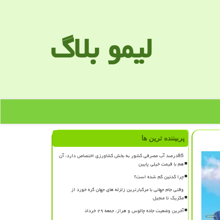
لیمو بلاگ
پربیننده ترین ها
85درصد آب مصرفی کشور به بخش کشاورزی اختصاص دارد، آن
هم با قیمت خیلی پایین
چرا کدئین کم شده است؟
وقتی جام جهانی با مرگبارترین زلزله های جهان گره خورد از
مکزیک تا منجیل
آخرین وضعیت جاده چالوس و هراز، جمعه ۲۹ خرداد