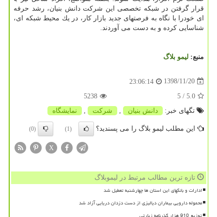
قرار گرفتن در شبكه تخصصی این شركت دانش بنیان، رشد حرفه
ای خودرا با نگاه به فرصتهای جدید بازار كار، در یك محیط شبكه ای،
شناسایی كرده و به دست می آوردند.
منبع:
لیمو بلاگ
1398/11/20
23:06:14
5238
/ 5
5.0
تگهای خبر:
دانش بنیان
,
شركت
,
نمایشگاه
این مطلب لیمو بلاگ را می پسندید؟
(0)
(1)
X
تازه ترین مطالب مرتبط در لیموبلاگ
ادارات و بانکهای این استان ها چهارشنبه تعطیل شد
محموله دارویی بیماران دیالیزی از دست دزدان دریایی آزاد شد
توزیع 910 هزار گذرنامه زیارتی