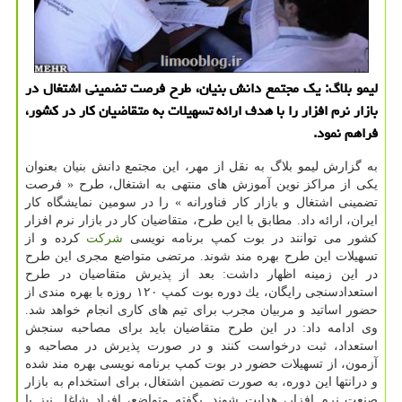
لیمو بلاگ: یك مجتمع دانش بنیان، طرح فرصت تضمینی اشتغال در
بازار نرم افزار را با هدف ارائه تسهیلات به متقاضیان كار در كشور،
فراهم نمود.
به گزارش لیمو بلاگ به نقل از مهر، این مجتمع دانش بنیان بعنوان
یكی از مراكز نوین آموزش های منتهی به اشتغال، طرح « فرصت
تضمینی اشتغال و بازار كار فناورانه » را در سومین نمایشگاه كار
ایران، ارائه داد. مطابق با این طرح، متقاضیان كار در بازار نرم افزار
كشور می توانند در بوت كمپ برنامه نویسی
شركت
كرده و از
تسهیلات این طرح بهره مند شوند. مرتضی متواضع مجری این طرح
در این زمینه اظهار داشت: بعد از پذیرش متقاضیان در طرح
استعدادسنجی رایگان، یك دوره بوت كمپ ۱۲۰ روزه با بهره مندی از
حضور اساتید و مربیان مجرب برای تیم های كاری انجام خواهد شد.
وی ادامه داد: در این طرح متقاضیان باید برای مصاحبه سنجش
استعداد، ثبت درخواست كنند و در صورت پذیرش در مصاحبه و
آزمون، از تسهیلات حضور در بوت كمپ برنامه نویسی بهره مند شده
و درانتها این دوره، به صورت تضمین اشتغال، برای استخدام به بازار
صنعت نرم افزار، هدایت شوند. بگفته متواضع، افراد شاغل نیز با