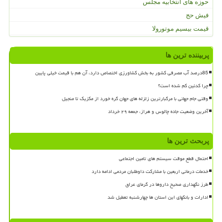
حوزه های انتخابیه مجلس
فیش حج
قیمت بیسیم موتورولا
پربیننده ترین ها
85درصد آب مصرفی کشور به بخش کشاورزی اختصاص دارد، آن هم با قیمت خیلی پایین
چرا کدئین کم شده است؟
وقتی جام جهانی با مرگبارترین زلزله های جهان گره خورد از مکزیک تا منجیل
آخرین وضعیت جاده چالوس و هراز، جمعه ۲۹ خرداد
پربحث ترین ها
احتمال قطع موقت سیستم های تامین اجتماعی
خدمات درمانی اربعین با مشارکت داوطلبان مردمی ادامه دارد
طرز نگهداری صحیح داروها در گرمای عراق
ادارات و بانکهای این استان ها چهارشنبه تعطیل شد