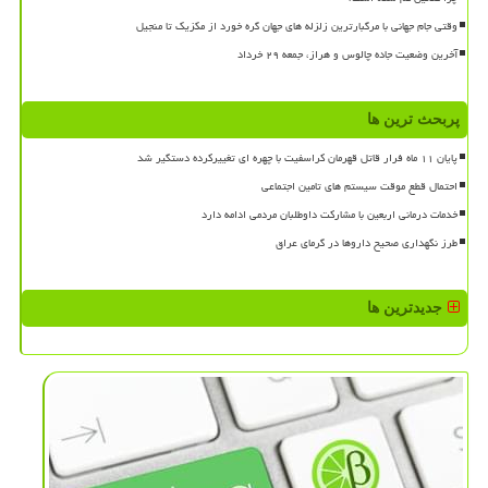
وقتی جام جهانی با مرگبارترین زلزله های جهان گره خورد از مکزیک تا منجیل
آخرین وضعیت جاده چالوس و هراز، جمعه ۲۹ خرداد
پربحث ترین ها
پایان ۱۱ ماه فرار قاتل قهرمان کراسفیت با چهره ای تغییرکرده دستگیر شد
احتمال قطع موقت سیستم های تامین اجتماعی
خدمات درمانی اربعین با مشارکت داوطلبان مردمی ادامه دارد
طرز نگهداری صحیح داروها در گرمای عراق
جدیدترین ها