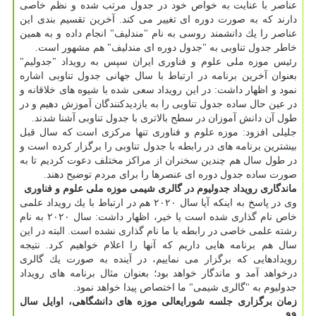
عناصر با عنایت به خواص خود در جدول مرتب شده و نظم خاصی
دارند كه به صورت دوره ای تغییر می كند. آخرین تقسیم بندی این
عناصر را یك دانشمند روسی به نام "مندلیف" انجام داده و به همین
خاطر جدول تناوبی به "جدول دوره ای مندلیف" هم مشهور است.
رئیس موزه ملی علوم و فناوری ایران سپس به رویداد "جدولیم"
بعنوان آخرین برنامه در ارتباط با سال جهانی جدول تناوبی اشاره
نمود و اظهار داشت: در این رویداد سعی شده با شیوه های خلاقانه و
در عین حال ساده جدول تناوبی را به بازدیدكنندگان آموزش دهیم و در
طول آن دانش آموزان در سطح بالاتری با جدول تناوبی آشنا شدند.
جلیلی افزود: موزه علوم و فناوری تنها مركزی است كه سال قبل
بیشترین برنامه های در رابطه با جدول تناوبی را برگزار كرده است و
در طول سال هم چندین سخنران از مراكز مختلف دعوت كردیم تا به
صورت ساده جدول دوره ای عنصرها را برای مردم توضیح دهند.
ماندگاری رویداد جدولیوم در گالری شیمی موزه ملی علوم و فناوری
وی در پاسخ به اینكه آیا سال ۲۰۲۰ هم در ارتباط با یك رویداد علمی
خاص نام گذاری شده است یا خیر، اظهار داشت: سال ۲۰۲۰ به نام
رشته علمی خاصی در رابطه با ما نام گذاری نشده است. البته در این
سال هم برنامه هایی داریم كه آنها را اعلام خواهیم كرد. نتیجه
رویدادهایی كه برگزار می نماییم، در آینده به صورت یك گالری
درخواهد آمد و ماندگار خواهد بود؛ بعنوان مثال برنامه های رویداد
جدولیوم به "گالری شیمی" ما اختصاص پیدا خواهد نمود.
زمان برگزاری جلسه شورایعالی موزه های دانشگاهی، اوایل سال
۹۹