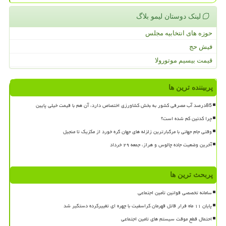
لینک دوستان لیمو بلاگ
حوزه های انتخابیه مجلس
فیش حج
قیمت بیسیم موتورولا
پربیننده ترین ها
85درصد آب مصرفی کشور به بخش کشاورزی اختصاص دارد، آن هم با قیمت خیلی پایین
چرا کدئین کم شده است؟
وقتی جام جهانی با مرگبارترین زلزله های جهان گره خورد از مکزیک تا منجیل
آخرین وضعیت جاده چالوس و هراز، جمعه ۲۹ خرداد
پربحث ترین ها
سامانه تخصصی قوانین تأمین اجتماعی
پایان ۱۱ ماه فرار قاتل قهرمان کراسفیت با چهره ای تغییرکرده دستگیر شد
احتمال قطع موقت سیستم های تامین اجتماعی