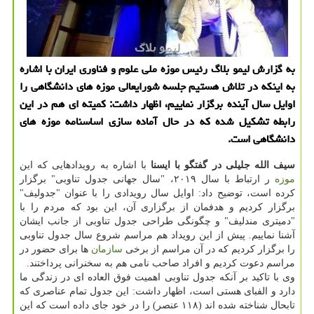
به گزارش لیمو بلاگ رئیس موزه ملی علوم و فناوری ایران با اشاره
به اینكه در تلاش هستیم جلسه شورایعالی موزه های دانشگاهی را
اوایل سال آینده برگزار نماییم، اظهار داشت: كمیته ای هم در این
رابطه تشكیل شده كه در حال آماده سازی اساسنامه موزه های
دانشگاهی است.
سیف الله جلیلی
در گفتگو با ایسنا
با اشاره به رویدادهایی كه این
موزه‌
ر ارتباط با سال ۲۰۱۹، "سال جهانی جدول تناوبی" برگزار
كرده است، توضیح داد: اوایل سال رویدادی را با عنوان "جدولیف"
برگزار كردیم و هدفمان از برگزاری آن، این بود كه مردم را با
"دمیتری مندلیف" و چگونگی طراحی جدول تناوبی از جانب ایشان
آشنا نماییم. پیش از این رویداد هم مراسم شروع سال جدول تناوبی
را برگزار كردیم كه در آن مراسم از برخی
سازمان
ها برای حضور در
مراسم دعوت كردیم و افراد صاحب نامی هم به سخنرانی پرداختند.
وی با تاكید بر آنكه جدول تناوبی اهمیت فوق العاده ای در زندگی ما
دارد و الفبای هستی است، اظهار داشت: این جدول تمام عناصری كه
تابحال شناخته شده اند (۱۱۸ عنصر) را در خود جای داده است كه این