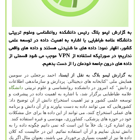
به گزارش لیمو بلاگ رئیس دانشكده روانشناسی وعلوم تربیتی
دانشگاه علامه طباطبایی با اشاره به اهمیت داده در توسعه علمی
كشور، اظهار نمود: داده های ما شنیدنی هستند و داده های واقعی
نداریم؛ در صورتیكه استفاده از VPN موجب می شود قسمتی از
داده های درون جامعه خودمان را از دست بدهیم.
به گزارش لیمو بلاگ به نقل از ایسنا،
احمد برجعلی در سومین
همایش ملی "كتابخانه های دیجیتالی: پردازش و سازماندهی اطلاعات
و دانش" كه امروز در دانشكده روانشناسی و علوم تربیتی
دانشگاه
علامه طباطبایی برگزار شد، با اشاره به اهمیت داده در پیشرفت و
توسعه علمی كشور و نیز اهمیت استخراج دانش از آن توضیح داد:
كشورهایی كه می توانند داده به دست بیاورند و از آن دانش و برنامه
های عملی استخراج كنند، می توانند از این داده ها برای حل مشكلات
خود در حوزه های پزشكی، كشاورزی، مهندسی و غیره استفاده كنند.
وی اشاره كرد: یك خلأ ما این است كه نمی دانیم چگونه داده را به
دانش تبدیل نماییم و از آن استفاده نمائیم. این در حالیست كه كلان
داده ها نیز از اهمیت بسیاری برخوردار می باشند، بعنوان مثال اگر یك