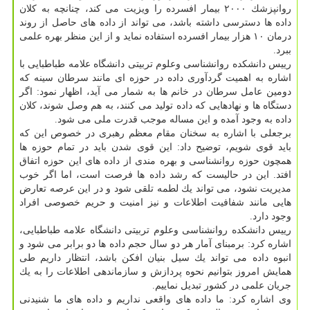
روانپزشك ۲۰۰۰ بیمار افسرده را ویزیت می كند، چنانچه به كلان
داده ها دسترسی داشته باشد، می تواند از داده های حاصل از روند
درمان ۱۰ هزار بیمار افسرده استفاده نماید و از این منظر بهره علمی
ببرد.
رییس دانشكده روانشناسی وعلوم تربیتی دانشگاه علامه طباطبایی با
اشاره به اهمیت گردآوری داده در حوزه ای مانند سرطان سینه كه
دومین عامل سرطان در خانم ها به شمار می آید، اظهار نمود: اگر
دستگاه ها و نهادهایی كه داده تولید می كنند، به هم وصل شوند، كلان
داده به وجود آمده و این مساله موجب قدرت ملی می شود.
برجعلی با اشاره به سخنان مقام معظم رهبری در خصوص این كه
باید قوی شویم، توضیح داد: این قوی شدن باید در تمام حوزه ها
همچون حوزه روانشناسی و بهره مندی از داده های این حوزه اتفاق
افتد. این در حالیست كه رشد داده ها فرصت است، اما اگر خوب
مدیریت نشود، می تواند یك لطمه تلقی شود و در این عرصه تعارض
هایی مانند شفافیت اطلاعات و نیز امنیت و حریم خصوصی افراد
وجود دارد.
رییس دانشكده روانشناسی وعلوم تربیتی دانشگاه علامه طباطبایی،
اشاره كرد: برمبنای آمار هر دو سال حجم داده ها دو برابر می شود و
انبوه داده می تواند یك سیل بنیان افكن باشد، انتظار داریم طی
همایش امروز بتوانیم نحوه پردازش و سازماندهی اطلاعات را به یك
جریان علمی در كشور تبدیل نماییم.
وی اشاره كرد: ما داده های واقعی نداریم و داده های ما شنیدنی