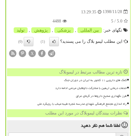
1398/11/28
13:29:35
4488
/ 5
5.0
تگهای خبر:
بین المللی
,
پزشكی
,
پژوهش
,
تولید
این مطلب لیمو بلاگ را می پسندید؟
(0)
(1)
X
تازه ترین مطالب مرتبط در لیموبلاگ
کمک های دارویی ۱۱ کشور به ایران در دوران جنگ
خدمات درمانی اربعین با مشارکت داوطلبان مردمی ادامه دارد
طرز نگهداری صحیح داروها در گرمای عراق
راه اندازی مجتمع فرهنگی شهدای مدرسه شجره طیبه میناب با رویکرد ملی
نظرات بینندگان لیموبلاگ در مورد این مطلب
لطفا شما هم
نظر دهید