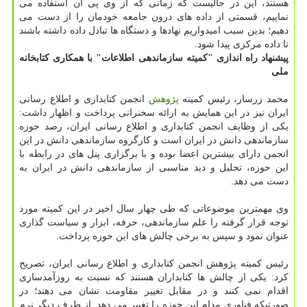
هستند، این در حالیست كه زمانی كه از وی پی ان استفاده می
نماییم، قسمتی از داده های درون جامعه خودمان را از دست می
دهیم؛ بدین سبب امیدواریم نهادها و دستگاه ها تبادل داده داشته باشند
تا داده مركزی پیدا شود.
پیشنهاد راه اندازی "كمیته سازماندهی اطلاعات" با همكاری كتابخانه
ملی
محمد زرساز، رئیس كمیته
پژوهش
انجمن كتابداری و اطلاع رسانی
ایران نیز در این همایش به ارائه سخنرانی پرداخت و اظهار داشت:
یكی از وظایف انجمن كتابداری و اطلاع رسانی ایران، رصد حوزه
سازماندهی دانش در ایران است و كارگروه سازماندهی دانش در این
انجمن دارای بیشترین اعضا بوده و با برگزاری پنل های در رابطه با
این حوزه، تحلیل و دید مناسبی از سازماندهی دانش در ایران به
دست می دهد.
وی مهمترین موضوعاتی كه طی چهار سال اخیر در این كمیته مورد
توجه قرار گرفته را علم سازماندهی، حرفه، ابزار و سیاست گذاری
عنوان نمود و سپس به برخی چالش های این حوزه پرداخت.
رئیس كمیته پژوهش انجمن كتابداری و اطلاع رسانی ایران، تصریح
كرد: یكی از چالش ها كتابداران هستند كه نسبت به روزآمدسازی
اقدام نمی كنند و در مقابل تغییر مقاومت نشان می دهند؛ در
صورتیكه فناوری مدام این حوزه را تغییر می دهد. از طرف دیگر نرم