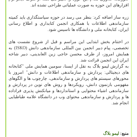
افزارهای این حوزه به صورت عملیاتی طراحی نشده اند.
زره ساز اضافه كرد: بنظر می رسد در حوزه سیاستگذاری باید كمیته
سازماندهی اطلاعات با همكاری انجمن كتابداری و اطلاع رسانی
ایران، كتابخانه ملی و دانشگاه ها تاسیس شود.
در اختتام بخش ابتدایی این مراسم و قبل از شروع نشست های
تخصصی، پیام دبیر انجمن بین المللی سازماندهی دانش (ISKO) به
همایش امروز، از طرف محسن حاجی زین العابدینی، دبیر شاخه
ایران این انجمن قرائت شد.
به گزارش لیمو بلاگ به نقل از ایسنا، سومین همایش ملی "كتابخانه
های دیجیتالی: پردازش و سازماندهی اطلاعات و دانش" امروز با
محورهای سیستم های پردازش و سازماندهی، چارچوب ها و الگوهای
مفهومی بازنمون دانش، رویكردها و روش های نوین در پردازش و
سازماندهی اشیاء محتوایی و استانداردها و میانكنش پذیری فراداده
ها و پردازش و سازماندهی محتوای وب در دانشگاه علامه طباطبایی
انجام شد.
منبع:
لیمو بلاگ