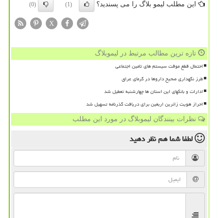
این مطلب لیمو بلاگ را می پسندید؟
(0)
(1)
X
تازه ترین مطالب مرتبط در لیموبلاگ
احتمال قطع موقت سیستم های تامین اجتماعی
طرز نگهداری صحیح داروها در گرمای عراق
ادارات و بانکهای این استان ها چهارشنبه تعطیل شد
احراز هویت زائرین اربعین برای دریافت گذرنامه تسهیل شد
نظرات بینندگان لیموبلاگ در مورد این مطلب
لطفا شما هم
نظر دهید