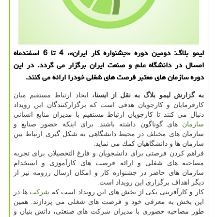
لیمو بلاگ: دومین دوره «جشنواره كار ایران»، 4 تا 6 اسفندماه
امسال در دانشگاه علم و صنعت ایران برگزار می گردد. در این
دوره سازمان های معتبر فرصت های شغلی خودرا ارائه می كنند.
به گزارش لیمو بلاگ به نقل از ایسنا،
ایجاد ارتباط مستقیم میان
كارفرمایان و كارجویان هدفی است كه برگزاركنندگان این رویداد
دنبال می كنند تا كارجویان ارتباط مستقیم با مدیران منابع انسانی
سازمان
های گوناگون داشته باشند. برای اینكه حضور صنایع و
سازمان های مختلف در محیط دانشگاهی به شكل گیری ارتباط بین
سازمان ها و دانشگاهیان كمك می نماید.
فراهم كردن فرصتی برای دانشجویان و فارغ التحصیلان برای تجربه
مصاحبه های شغلی و ارائه فرصت های كارآموزی و استخدام
سازمان های حاضر در جشنواره كار و امكان ارسال رزومه نیز از
دیگر اهداف برگزاری این رویداد است.
كار و كارآفرینی یكی از بخش های این رویداد است كه
شركت
ها در
این بخش به معرفی خود و فرصت های شغلی می پردازند. همین
طور مصاحبه حضوری با مدیران شركت های صنعتی، دانش بنیان و