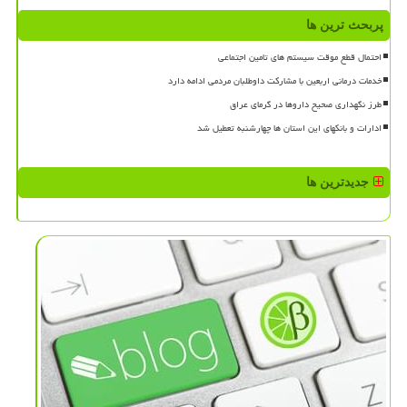
پربحث ترین ها
احتمال قطع موقت سیستم های تامین اجتماعی
خدمات درمانی اربعین با مشارکت داوطلبان مردمی ادامه دارد
طرز نگهداری صحیح داروها در گرمای عراق
ادارات و بانکهای این استان ها چهارشنبه تعطیل شد
جدیدترین ها