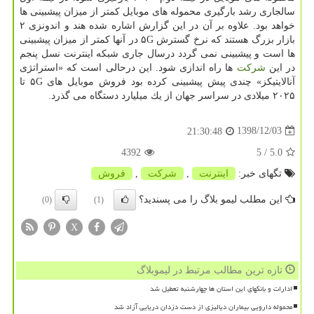
سالجاری رشد بارگیری محموله های موبایل كمتر از میزان پیشبینی ها
خواهد بود. علاوه بر آن در این گزارش اشاره شده هند و اندونزی ۲
بازار بزرگ هستند كه نرخ گسترش ۵G در آنها كمتر از میزان پیشبینی
ها است و پیشبینی نمی گردد درسال جاری شبكه اینترنت نسل پنجم
در این
شركت
ها راه اندازی شود. این درحالی است كه «استراتژی
آنالایتیكز» چندی پیش پیشبینی كرده بود فروش موبایل های ۵G تا
۲۰۲۵ میلادی در سراسر جهان از یك میلیارد دستگاه می گذرد.
1398/12/03
21:30:48
4392
/ 5
5.0
تگهای خبر:
اینترنت
,
شركت
,
فروش
این مطلب لیمو بلاگ را می پسندید؟
(0)
(1)
X
تازه ترین مطالب مرتبط در لیموبلاگ
ادارات و بانکهای این استان ها چهارشنبه تعطیل شد
محموله دارویی بیماران دیالیزی از دست دزدان دریایی آزاد شد