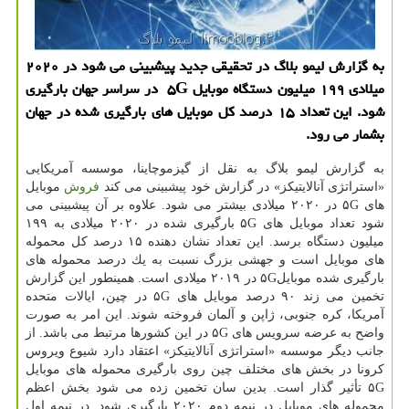
به گزارش لیمو بلاگ در تحقیقی جدید پیشبینی می شود در ۲۰۲۰
میلادی ۱۹۹ میلیون دستگاه موبایل ۵G در سراسر جهان بارگیری
شود. این تعداد ۱۵ درصد كل موبایل های بارگیری شده در جهان
بشمار می رود.
به گزارش لیمو بلاگ به نقل از گیزموچاینا، موسسه آمریكایی
«استراتژی آنالایتیكز» در گزارش خود پیشبینی می كند
فروش
موبایل
های ۵G در ۲۰۲۰ میلادی بیشتر می شود. علاوه بر آن پیشبینی می
شود تعداد موبایل های ۵G بارگیری شده در ۲۰۲۰ میلادی به ۱۹۹
میلیون دستگاه برسد. این تعداد نشان دهنده ۱۵ درصد كل محموله
های موبایل است و جهشی بزرگ نسبت به یك درصد محموله های
بارگیری شده موبایل۵G در ۲۰۱۹ میلادی است. همینطور این گزارش
تخمین می زند ۹۰ درصد موبایل های ۵G در چین، ایالات متحده
آمریكا، كره جنوبی، ژاپن و آلمان فروخته شوند. این امر به صورت
واضح به عرضه سرویس های ۵G در این كشورها مرتبط می باشد. از
جانب دیگر موسسه «استراتژی آنالایتیكز» اعتقاد دارد شیوع ویروس
كرونا در بخش های مختلف چین روی بارگیری محموله های موبایل
۵G تأثیر گذار است. بدین سان تخمین زده می شود بخش اعظم
محموله های موبایل در نیمه دوم ۲۰۲۰ بارگیری شود. در نیمه اول