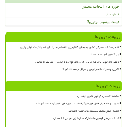
حوزه های انتخابیه مجلس
فیش حج
قیمت بیسیم موتورولا
پربیننده ترین ها
85درصد آب مصرفی کشور به بخش کشاورزی اختصاص دارد، آن هم با قیمت خیلی پایین
چرا کدئین کم شده است؟
وقتی جام جهانی با مرگبارترین زلزله های جهان گره خورد از مکزیک تا منجیل
آخرین وضعیت جاده چالوس و هراز، جمعه ۲۹ خرداد
پربحث ترین ها
سامانه تخصصی قوانین تأمین اجتماعی
پایان ۱۱ ماه فرار قاتل قهرمان کراسفیت با چهره ای تغییرکرده دستگیر شد
احتمال قطع موقت سیستم های تامین اجتماعی
خدمات درمانی اربعین با مشارکت داوطلبان مردمی ادامه دارد