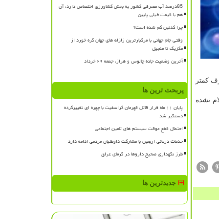
85درصد آب مصرفی کشور به بخش کشاورزی اختصاص دارد، آن
هم با قیمت خیلی پایین
چرا کدئین کم شده است؟
وقتی جام جهانی با مرگبارترین زلزله های جهان گره خورد از
مکزیک تا منجیل
آخرین وضعیت جاده چالوس و هراز، جمعه ۲۹ خرداد
رف كمتر
پربحث ترین ها
ام نشده
پایان ۱۱ ماه فرار قاتل قهرمان کراسفیت با چهره ای تغییرکرده
دستگیر شد
احتمال قطع موقت سیستم های تامین اجتماعی
خدمات درمانی اربعین با مشارکت داوطلبان مردمی ادامه دارد
طرز نگهداری صحیح داروها در گرمای عراق
جدیدترین ها