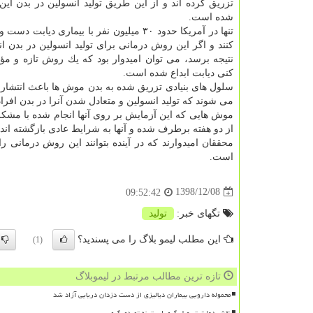
تزریق كرده اند و از این طریق تولید انسولین در بدن ای
شده است.
تنها در آمریكا حدود ۳۰ میلیون نفر با بیماری دیاب
كنند و اگر این روش درمانی برای تولید انسولین در بدن ان
نتیجه برسد، می توان امیدوار بود كه یك روش تازه و مؤ
كنی دیابت ابداع شده است.
سلول های بنیادی تزریق شده به بدن موش ها باعث انتشار
می شوند كه تولید انسولین و متعادل شدن آنرا در بدن افرا
موش هایی كه این آزمایش بر روی آنها انجام شده با مشك
از دو هفته برطرف شده و آنها به شرایط عادی بازگشته اند.
محققان امیدوارند كه در آینده بتوانند این روش درمانی 
است.
1398/12/08
09:52:42
تگهای خبر:
تولید
این مطلب لیمو بلاگ را می پسندید؟
(1)
تازه ترین مطالب مرتبط در لیموبلاگ
محموله دارویی بیماران دیالیزی از دست دزدان دریایی آزاد شد
نقش دولت تسهیل گری است نه تصدی گری