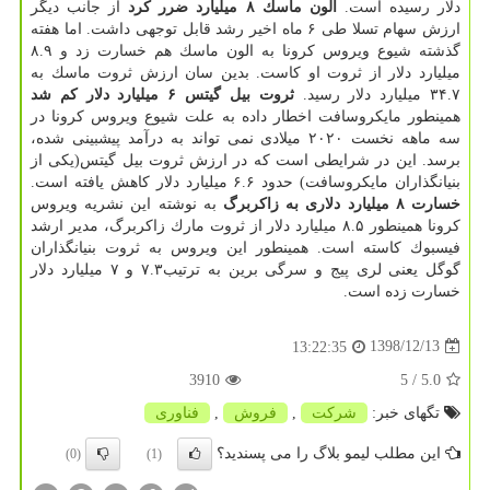
دلار رسیده است.
الون ماسك ۸ میلیارد ضرر كرد
از جانب دیگر
ارزش سهام تسلا طی ۶ ماه اخیر رشد قابل توجهی داشت. اما هفته
گذشته شیوع ویروس كرونا به الون ماسك هم خسارت زد و ۸.۹
میلیارد دلار از ثروت او كاست. بدین سان ارزش ثروت ماسك به
۳۴.۷ میلیارد دلار رسید.
ثروت بیل گیتس ۶ میلیارد دلار كم شد
همینطور مایكروسافت اخطار داده به علت شیوع ویروس كرونا در
سه ماهه نخست ۲۰۲۰ میلادی نمی تواند به درآمد پیشبینی شده،
برسد. این در شرایطی است كه در ارزش ثروت بیل گیتس(یكی از
بنیانگذاران مایكروسافت) حدود ۶.۶ میلیارد دلار كاهش یافته است.
خسارت ۸ میلیارد دلاری به زاكربرگ
به نوشته این نشریه ویروس
كرونا همینطور ۸.۵ میلیارد دلار از ثروت مارك زاكربرگ، مدیر ارشد
فیسبوك كاسته است. همینطور این ویروس به ثروت بنیانگذاران
گوگل یعنی لری پیج و سرگی برین به ترتیب۷.۳ و ۷ میلیارد دلار
خسارت زده است.
1398/12/13
13:22:35
3910
/ 5
5.0
تگهای خبر:
شركت
,
فروش
,
فناوری
این مطلب لیمو بلاگ را می پسندید؟
(0)
(1)