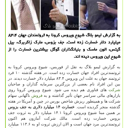
به گزارش لیمو بلاگ شیوع ویروس كرونا به ثروتمندان جهان ۸۳.۴
میلیارد دلار خسارت زده است. جف بزوس، مارك زاكربرگ، بیل
گیتس، الون ماسك و بنیانگذاران گوگل بیشترین خسارت را از
شیوع این ویروس دیده اند.
به گزارش لیمو بلاگ به نقل از فوربس، شیوع ویروس كرونا به
ثروتمندترین افراد جهان خسارت زده است. در هفته گذشته ۱۰ فرد
ثروتمند جهان به علت این ویروس ۸۳.۴ میلیارد دلار خسارت دیدند. در
بین این افراد نام بعضی از بزرگترین سرمایه گذاران و صاحبان
شركت
های فناوری هم دیده می شود. شیوع ویروس كرونا روی
بازارهای مالی سراسر جهان تأثیر گذاشته و به
فروش
ناگهانی سهام
شركت ها و همینطور ریزش شاخص بورس در چین و آمریكا در هفته
گذشته منجر گردیده است.
خسارت ۱۴ میلیارد دلاری به جف بزوس
بر همین مبنا شیوع ویروس كرونا ۱۴.۱ میلیارد دلار به ثروت جف
بزوس خسارت زده است. مالك شركت آمازون هم اكنون
ثروتمندترین مرد جهان است و الان ارزش ثروت او به ۱۱۳.۶ میلیارد