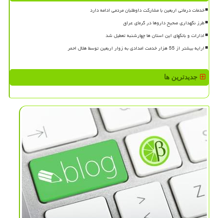
خدمات درمانی اربعین با مشارکت داوطلبان مردمی ادامه دارد
طرز نگهداری صحیح داروها در گرمای عراق
ادارات و بانکهای این استان ها چهارشنبه تعطیل شد
ارایه بیشتر از 55 هزار خدمت امدادی به زوار اربعین توسط هلال احمر
جدیدترین ها