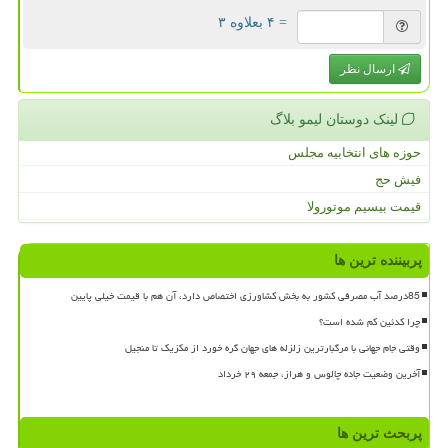
= ۴ بعلاوه ۳
ارسال نظر
لینک دوستان لیمو بلاگ
حوزه های انتخابیه مجلس
فیش حج
قیمت بیسیم موتورولا
پربیننده ترین ها
85درصد آب مصرفی کشور به بخش کشاورزی اختصاص دارد، آن هم با قیمت خیلی پایین
چرا کدئین کم شده است؟
وقتی جام جهانی با مرگبارترین زلزله های جهان گره خورد از مکزیک تا منجیل
آخرین وضعیت جاده چالوس و هراز، جمعه ۲۹ خرداد
پربحث ترین ها