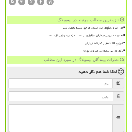
X
تازه ترین مطالب مرتبط در لیموبلاگ
ادارات و بانکهای این استان ها چهارشنبه تعطیل شد
محموله دارویی بیماران دیالیزی از دست دزدان دریایی آزاد شد
توزیع 910 هزار گذرنامه زیارتی
رکوردی بی سابقه در متروی تهران
نظرات بینندگان لیموبلاگ در مورد این مطلب
لطفا شما هم
نظر دهید