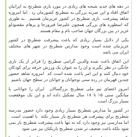
در دهه های جدید شبحه های زیادی در مورد بازی شطرنج به ایرانیان
اتفاق افتاد و این ضربه بزرگی به شطرنج کشورمان زد . اما امروزه
شاهد پیشرفت بازی شطرنج در کشور عزیزمان هستیم . به طوری
که اسطوره های بزرگی همچون علیرضا فیروزجا و پرهام مقصودلو
عزیز در بین بزرگان جهان صاحب نام و مقام هستند.
یکی از دلایل بسیار زیادی که باعث پیشرفت شطرنج در کشور
عزیزمان شده است وجود مدارس شطرنج در شهر های مختلف
ایران می باشد
این اتفاق باعث شده والدین گرامی شطرنج را فراتر از یک بازی
خانگی در نظر بگیرند و ان را به عنوان یک ورزش حرفه برای کودکان
خود دنبال کنند و این امر باعث شده است که امروزه شاهد حضور
چندین قهرمان در رده سنی نوجوانان و جوانان در سطح جهان باشیم
امروز اعضای تیم ملی شطرنج بزرگسالان ایران را جوانانی با
میانگین سنی ۱۵ تا ۱۸ سال تشکیل داده اند و این یک موفقعیت
بسیار بزرگ است.
در کشور ما مدارس شطرنج بسیار زیادی وجود دارد حضور مدرسه
شطرنج برای پیشرفت هر شطرنج باز بسیار نکته با اهمیت است .
اما مدارسی نیز وجود دارد که نه تنها باعث پیشرفت شطرنج باز نمی
شود بلکه باعث ضعیف تر شدن شطرنج بازیکنان نیز می شود.