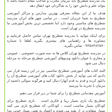
یک مدرسه شطرنج باید مربیان مجرب و صاحب مقام داشته باشد تا
بتواند علم و دانش خود را به شاگردان خود انتقال دهد.
هدف ما از این مقاله معرفی بهترین مدارس و مراکز آموزشی
شطرنج به شما عزیزان است ، در تمامی شهر های ایران مدرسه
شطرنج های مناسبی وجود دارد اما تخصصی ترین بخش آموزشی ما
مدرسه شطرنج در تهران است.
برای اینکه بتوانید با مدرسه شطرنج تهران تماس حاصل فرمایید و
مشاوره ها و راهنمایی های بیشتری بگیرید لطفا با شماره
۰۹۳۵۸۴۸۲۵۷۰ تماس بگیرید.
در مدرسه شطرنج تهران کلاس ها به سه صورت خصوصی ، عمومی
و مجازی با عنوان دانلود ویدیوهای آموزشی شطرنج مرحله به مرحله
دنبال می شود.
البته کتاب های آموزشی شطرنج مناسبی نیز در این زمینه قرار می
دادیم که می توانید از بخش دانلود کتاب های آموزشی شطرنج آن را
دانلود کرده و قدم به قدم آنهارا دنبال کنید و هرگونه سوالی داشتید از
مربیان با تجربه ما بپرسید
آموزش مقدماتی شطرنج را برای شما در ذیر قرار می دهیم
شطرنج یک بازی بسیار زیبا و فکری است . بازی شطرنج برای
کودکان بسیار مناسب است ، کودکانی که شطرنج بازی می کنند
بسیار متفاوت تر از بقیه می شوند و اعتماد به نفس بسیار خوبی پیدا