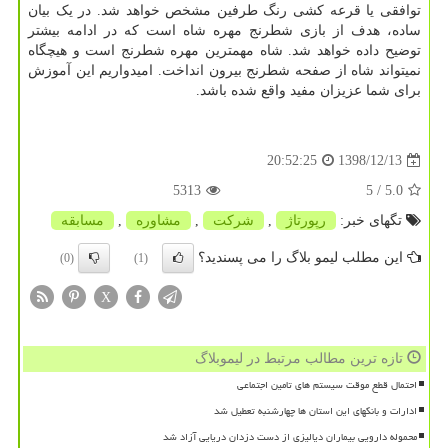
توافقی یا قرعه کشی رنگ طرفین مشخص خواهد شد. در یک بیان
ساده، هدف از بازی شطرنج مهره شاه است که در ادامه بیشتر
توضیح داده خواهد شد. شاه مهمترین مهره شطرنج است و هیچگاه
نمیتواند شاه از صفحه شطرنج بیرون انداخت. امیدواریم این آموزش
برای شما عزیزان مفید واقع شده باشد.
1398/12/13
20:52:25
5313
/ 5
5.0
تگهای خبر:
رپورتاژ
,
شركت
,
مشاوره
,
مسابقه
این مطلب لیمو بلاگ را می پسندید؟
(0)
(1)
X
تازه ترین مطالب مرتبط در لیموبلاگ
احتمال قطع موقت سیستم های تامین اجتماعی
ادارات و بانکهای این استان ها چهارشنبه تعطیل شد
محموله دارویی بیماران دیالیزی از دست دزدان دریایی آزاد شد