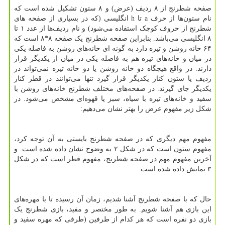
صفحه شطرنج از ۸ ردیف (عرض) و ۸ ستون تشکیل شده است که
نام ستون‌ها از حرف
a
تا
h
انگلیسی (که در بسیاری از صفحه های
شطرنج از حروف کوچک استفاده می‌شود) و نام ردیف‌ها از عدد ۱ تا
۸ انگلیسی می‌باشد. بنابراین صفحه شطرنج یک صفحه ۸*۸ است که
۶۴ خانه روشن و تیره دارد به گونه ای خانه‌های روشن به فاصله یکی
در میان و خانه‌های تیره هم به فاصله یکی در میان از یکدیگر قرار
دارند. در واقع هیچگاه دو خانه روشن یا دو خانه تیره نمی‌تواند در
ردیف یا ستون کنار یکدیگر قرار گیرد تنها می‌توانند در قطر کنار
یکدیگر جای گیرند. در صفحه‌های مختلف شطرنج خانه‌های روشن با
سفید و خانه‌های تیره با سیاه، سبز یا قهوه‌ای مشخص می‌شود. در
شکل زیر مفهوم عرض را بهتر نشان می‌دهیم:
مفهوم مهم دیگری که در صفحه شطرنج بایستی به آن توجه کرد،
مفهوم ستون است که در شکل ۲ به وضوح نشان داده شده است. و
آخرین مفهوم مهم در صفحه شطرنج، مفهوم قطر است که در شکل
۳ نمایش داده شده است.
حال که با صفحه شطرنج آشنا شدیم، زمان آن رسیده تا با مهره‌های
این بازی هم آشنا شویم. به طور مختصر و مفید، بازی شطرنج یک
بازی دو نفره است که هر کدام از طرفین (طرفی که مهره سفید و