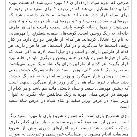
طرفی که مهره سیاه دارد) دارای ۱۶ مهره می‌باشند که هشت مهره
آنرا پیاده‌ها تشکیل می‌دهند که در ردیف ۲ برای سفید و در ردیف ۷
برای سیاه قرار داده شده اند. همیشه به خاطر داشته باشید که
مهره‌های سفید در ردیف ۱ و ۲ و مهره‌های سیاه در ردیف ۷ و ۸ چیده
می‌شوند و همواره خانه گوشه پایینی سمت راست برای هر طرف
خانه‌ای به رنگ روشن است. گوشه‌های صفحه شطرنج را مهره‌هایی
به نام رخ اشغال کرده‌اند. هر کدام از طرفین دو رخ دارد. در کنار
رخ‌ها، اسب‌ها جا می‌گیرند و در کنار اسب‌ها، فیل‌ها قرار دارند. هر
کدام از طرفین دارای دو اسب و دو فیل است. لازم به ذکر است که
یکی از فیل‌ها همواره باید در خانه روشن و دیگری باید در خانه تیره
قرار بگیرند. هر کدام از طرفین دارای یک شاه و یک وزیر می‌باشند.
به صورت یک قاعده کلی، وزیر سفید در خانه همرنگ خودش یعنی
سفید یا روشن قرار می‌گیرد و وزیر سیاه در خانه همرنگ خودش
یعنی سیاه یا تیره. شاه هم در کنار وزیر قرار می‌گیرد. بدیهی است
که چینش مهره‌های سفید و سیاه بایستی مانند هم باشد و هر کدام از
مهره‌ها در عرض همان مهره به رنگ مخالفش جای بگیرد. به عنوان
وزیر سیاه در عرض وزیر سفید و شاه سیاه در عرض شاه سفید
است.
بازی شطرنج بازی است که همواره شروع بازی با مهره سفید رنگ
است. تعیین این موضوع که مهره سفید و سیاه برای کدام طرف
شرکت کننده باشد توسط نرم افزارهای داوری پیش از شروع
مسابقات انجام میشود. در مسابقات غیررسمی و تفریحی به صورت