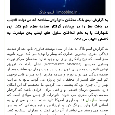
به گزارش لیمو بلاگ محققان نانوذراتی ساختند كه می تواند التهاب
در بافت مغز را در بیماران گرفتار صدمه مغزی كم كند. این
نانوذرات با به دام انداختن سلول های ایمنی بدن مبادرت به
كاهش التهاب می كنند.
به گزارش لیمو بلاگ به نقل از ستاد توسعه فناوری نانو، بعد از صدمه
دیدگی مغزی، بیشترین خطری كه بیمار را تهدید می كند، تورم ثانویه
مغز است كه هیچ راهكاری برای آن وجود ندارد. محققان مركز نورث
وسترن مدیسین (Northwestern Medicine) نشان دادند كه تزریق
نوعی نانوذرات به جریان خون بیمار، در مدت زمان دو ساعت بعد از
صدمه دیدگی می تواند تورم و صدمه مغزی را به میزان قابل توجهی
كم كند. جك كسلر از محققان این پروژه می گوید: نتایج به مراتب
بهتر از آن چیزی بود كه پیشبینی می كردیم. ما معتقدیم كه این امكان
دارد نخستین درمان قطعی و واقعی برای افرادی باشد كه گرفتار
صدمه دیدگی مغزی می شوند. نانوذرات از جنس موادی است كه
توسط
سازمان
غذا و داروی آمریكا تایید شده است و می توان به
آسانی آنرا وارد سرنگ كرد و اورژانس و تیم پزشكی كه به سر
صحنه می رسند می توانند از آن برای كمك به بیماران استفاده كنند.