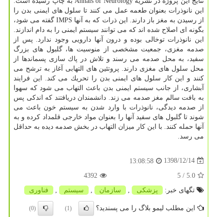
نتایج این پروژه در نشریه Annals of Neurology به چاپ رسیده است.
این نانوذرات بعنوان طعمه عمل می كنند تا سلول های ایمنی بدن را
از رسیدن به مغز باز دارند. این ذرات كه به آنها IMPS گفته می شود،
بگونه ای اصلاح شده اند كه می توانند سیستم ایمنی را به دام اندازند.
این نانوذرات توخالی بوده و درون آنها دارویی وجود ندارد. پس از
صدمه مغزی، جمعیت مشخصی از منوسیت ها، گلبول های بزرگ
سفید، به محل صدمه می رسند و تلاش در پاك سازی پسماندها از
محل سلول های مغزی دارند. پروتئین های التهابی آغاز به ترشح می
كنند و این كار سلول های ایمنی بدن را تحریك می كند. این فرایند
آبشاری، از جانب سیستم ایمنی بدن باعث التهاب می شود كه سهوا
به بافت سالم مغز صدمه می زند. دانشمندان دریافتند كه اندكی پس
از صدمه دیدگی، نانوذرات با وارد شدن به سیستم خون باعث می
شوند تا گلبول های سفید آنها را بعنوان مواد خارجی قلمداد كرده و به
آنها حمله كنند. با این كار میزان التهاب در بخش صدمه دیده به حداقل
می رسد.
1398/12/14
13:08:58
4392
/ 5
5.0
تگهای خبر:
پزشكی
,
سازمان
,
سیستم
,
فناوری
این مطلب لیمو بلاگ را می پسندید؟
(0)
(1)