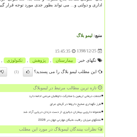
اداری و دولتی و... می تواند بطور جدی مورد توجه قرار گیرد
منبع:
لیمو بلاگ
1398/12/25
15:45:35
تگهای خبر:
بیمارستان
,
پژوهش
,
تكنولوژی
,
این مطلب لیمو بلاگ را می پسندید؟
(1)
تازه ترین مطالب مرتبط در لیموبلاگ
خدمات درمانی اربعین با مشارکت داوطلبان مردمی ادامه دارد
طرز نگهداری صحیح داروها در گرمای عراق
محموله دارویی بیماران دیالیزی از دست دزدان دریایی آزاد شد
شانگهای میزبان رقابت نخبگان مهارتی جهان در 2026
نظرات بینندگان لیموبلاگ در مورد این مطلب