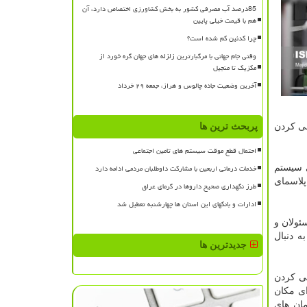
85درصد آب مصرفی کشور به بخش کشاورزی اختصاص دارد، آن
هم با قیمت خیلی پایین
چرا کدئین کم شده است؟
وقتی جام جهانی با مرگبارترین زلزله های جهان گره خورد از
مکزیک تا منجیل
آخرین وضعیت جاده چالوس و هراز، جمعه ۲۹ خرداد
نی كردن
پربحث ترین ها
احتمال قطع موقت سیستم های تامین اجتماعی
خدمات درمانی اربعین با مشارکت داوطلبان مردمی ادامه دارد
ل ۰ تا ۱۰ گرم در ساعت، دارای سیستم
پلاسمای
طرز نگهداری صحیح داروها در گرمای عراق
ادارات و بانکهای این استان ها چهارشنبه تعطیل شد
ئولان و
ه دنبال
جدیدترین ها
نی كردن
ای مكان
ان های