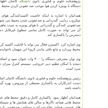
پژوهشكده علوم و فناوری نانوی
دانشگاه
كاشان اظهار
دستگاه با یونیزه كردن هوا موجب ضد عفونی كردن محیط 
همدانیان با اشاره به اینكه خاصیت اكسیدكنندگی هوای 
میكروب زدایی، گندزدایی و ضدعفونی شدن محیط می شود، 
ضدعفونی كنندگی و گندزدایی با هوای یونیزه به سبب ما
آن می تواند به صورت كامل تمامی سطوح غیرقابل دس
دسترس را پاكسازی كند.
وی اشاره كرد: اكسیژن فعال می تواند با قابلیت اكسید 
محیط بپردازد و مانع باقی ماندن كرونا این میهمان ناخوان
دمنده با امكان تنظیم دبی خروجی، سیستم كنترل میزان تول
سرد است.
رئیس پژوهشكده علوم و فناوری نانوی دانشگاه كاشان اشار
دست اندركاران به پاكسازی محیطی از ویروس، بهره گیری
داشته باشد.
همدانیان اظهار نمود: پاكسازی كامل و دقیق محیط های عم
محیط هایی همانند تالارها و سالن های همایش ها و سینما
های عمومی همانند بقاع متبركه و مساجد، ضدعفونی كر