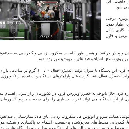
 داشت: این
می شود.
یونیزه موجب
اظهار نمود:
هیت گازی شكل
ترس و قابل
كردن و پخش در فضا و همین طور خاصیت میكروب زدایی و گندزدایی به ضدعفو
ده بر روی سطح، اشیاء و فضاهای سرپوشیده پرتردد شود.
وی توان مصرفی دستگاه را ۳۰۰ وات عنوان نمود و اضافه كرد: این دستگاه با میزان تولید اكسیژن فعا
ید اكسیژن فعال، نشانگر دیجیتال پارامترهای دستگاه و استفاده از تكنولوژی 
ه كرد: حال باتوجه به حضور ویروس كرونا در كشورمان و از سویی اهتمام مس
 از این دستگاه می تواند ثمرات بسیاری را برای سلامت مردم كشورمان ب
ومی همانند مترو و اتوبوس ها، میكروب زدایی اتاق های بیمارستانی، ضدعفو
ها، گندزدایی محیط های سرپوشیده پرجمعیت، اهتمام به پاكسازی و تصفیه هو
دن محیط های ورزشی و سالن های آرایشگاهی، مدارس و دانشگاه ها، ساختم