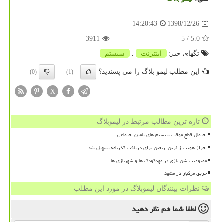
1398/12/26
14:20:43
3911
/ 5
5.0
تگهای خبر:
اینترنت
,
سیستم
این مطلب لیمو بلاگ را می پسندید؟
(0)
(1)
X
تازه ترین مطالب مرتبط در لیموبلاگ
احتمال قطع موقت سیستم های تامین اجتماعی
احراز هویت زائرین اربعین برای دریافت گذرنامه تسهیل شد
ممنوعیت شن بازی در مهدکودک ها و شهربازی ها
حریق مرگبار در مشهد
نظرات بینندگان لیموبلاگ در مورد این مطلب
لطفا شما هم
نظر دهید