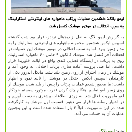
لیمو بلاگ: ششمین عملیات پرتاب ماهواره های اینترنتی استارلینك
به سبب اختلالی در موتور موشك كنسل شد.
به گزارش لیمو بلاگ به نقل از دیجیتال ترندز، قرار بود شب گذشته
اسپیس ایكس ششمین محموله ماهواره های اینترنتی استارلینك را به
مدار زمین ببرد. اما به سبب اختلالی در موتور موشك این عملیات در
لحظات آخر كنسل شد. موشك فالكون ۹ حامل ۶۰ ماهواره استارلینك
روی پد پرتاب در ایستگاه فضایی كندی واقع در ایالت فلوریدا قرار
داشت. اما طی پروسه آماده سازی پرتاب اختلالی به وجود آمد و
موشك در زمان احتراق از روی زمین بلند نشد. مایكل اندروز یكی از
كارمندان اسپیس ایكس اختلال در موشك را تایید نمود و اظهار
داشت: ما مجبور شدیم عملیات پرتاب را پیش از بلند شدن موشك از
روی زمین لغو نماییم. هنگام چك كردن قدرت موتور، سیستم خودكار
لغو ماموریت فعال شد. به زودی اطلاعات بیشتری به دست آوریم و
در اختیار رسانه ها قرار می دهیم. قسمت اول موشك به كارگرفته
شده در این ماموریت، قبلاً ۴ بار استفاده شده است و این پنجمین
عملیات آن به حساب می آمد.
منبع:
لیمو بلاگ