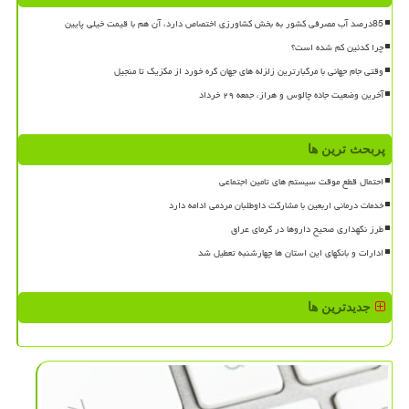
85درصد آب مصرفی کشور به بخش کشاورزی اختصاص دارد، آن هم با قیمت خیلی پایین
چرا کدئین کم شده است؟
وقتی جام جهانی با مرگبارترین زلزله های جهان گره خورد از مکزیک تا منجیل
آخرین وضعیت جاده چالوس و هراز، جمعه ۲۹ خرداد
پربحث ترین ها
احتمال قطع موقت سیستم های تامین اجتماعی
خدمات درمانی اربعین با مشارکت داوطلبان مردمی ادامه دارد
طرز نگهداری صحیح داروها در گرمای عراق
ادارات و بانکهای این استان ها چهارشنبه تعطیل شد
جدیدترین ها