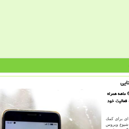
ایی
لیمو بلاگ: فیسبوك به سبب شیوع ویروس كرونا پاداش 6 ماهه همراه
 فعالیت خود
 ای برای كمك
حه شیوع ویروس