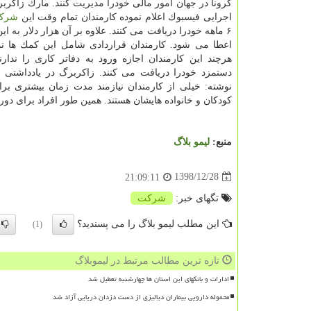
كرونا در جهان امور مالی خودرا مدیریت كنند. مارك زاكرب
اجرایی فیسبوك اعلام نموده كارمندان تمام وقت این
شرك
۶ ماهه خودرا دریافت می كنند. علاوه بر آن هزار دلار به این
اعطا می شود. كارمندان قراردادی شامل این كمك ها نم
هرچند این كارمندان اجازه ورود به دفاتر كاری را ندارن
دستمزد خودرا دریافت می كنند. زاكربرگ در یادداشتی ب
نوشته: خیلی از كارمندان نیازمند مدت زمان بیشتری بر
كودكان و خانواده هایشان هستند. همین طور افراد برای دور
منبع:
لیمو بلاگ
1398/12/28
21:09:11
تگهای خبر:
شركت
این مطلب لیمو بلاگ را می پسندید؟
(1)
تازه ترین مطالب مرتبط در لیموبلاگ
ادارات و بانکهای این استان ها چهارشنبه تعطیل شد
محموله دارویی بیماران دیالیزی از دست دزدان دریایی آزاد شد