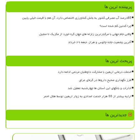
پربیننده ترین ها
85درصد آب مصرفی کشور به بخش کشاورزی اختصاص دارد، آن هم با قیمت خیلی پایین
چرا کدئین کم شده است؟
وقتی جام جهانی با مرگبارترین زلزله های جهان گره خورد از مکزیک تا منجیل
آخرین وضعیت جاده چالوس و هراز، جمعه ۲۹ خرداد
پربحث ترین ها
خدمات درمانی اربعین با مشارکت داوطلبان مردمی ادامه دارد
طرز نگهداری صحیح داروها در گرمای عراق
ادارات و بانکهای این استان ها چهارشنبه تعطیل شد
ارایه بیشتر از 55 هزار خدمت امدادی به زوار اربعین توسط هلال احمر
جدیدترین ها