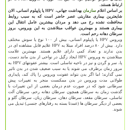
ارتباط هستند.
بر اساس اعلام
سازمان
بهداشت جهانی، HPV یا پاپیلوم انسانی، الان
شایعترین بیماری مقاربتی عصر حاضر است كه به سبب روابط
محافظت نشده رخ می دهد و مردان بیشترین عامل انتقال این
بیماری هستند و مهمترین عواقب مبتلاشدن به این ویروس، بروز
سرطان دهانه رحم است.
ویروس HPV یا پاپیلوم انسانی، بیش از ۱۰۰ نوع یا سوش مختلف
دارد. بیش از ۸۰ درصد افراد مبتلا به HPV علایم قابل مشاهده ای در
بدن ندارند و تعداد كمی دارای علایم هستند. مهمترین علامت
مبتلاشدن به ویروس HPV ایجاد زگیل در نواحی از بدن مانند دست،
پا، سر و گردن و نیز در ناحیه تناسلی است. بیشتر عفونتهای HPV به
مرور زمان برطرف می شوند یا به سبب ضعیف شدن در بدن تاثیر
نمی گذارند؛ اما اگر بدن نتواند عفونت ویروس را پاك كند، پایداری
طولانی مدت ویروس در بدن ممكنست منجر به تغییرات پیش
سرطانی شود كه در صورت عدم درمان بعضی از این تغییرات با
گذشت زمان به سرطان همچون سرطان دهانه رحم، سرطان آلت
تناسلی، سرطان مقعد، سرطان دهان، سرطان زبان، سرطان گلو و
بعضی از دیگر سرطان ها (عمدتا بسته به رفتارهای جنسی) تبدیل می
شوند.