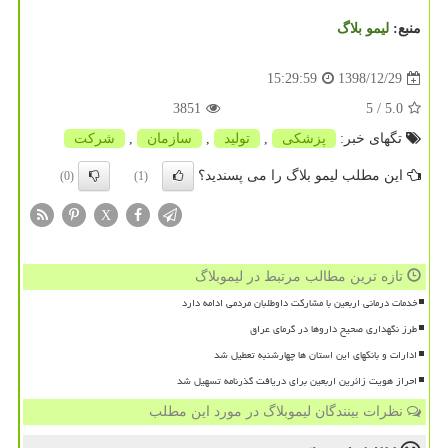
منبع:
لیمو بلاگ
1398/12/29
15:29:59
3851
/ 5
5.0
تگهای خبر:
پزشكی
,
تولید
,
سازمان
,
شركت
این مطلب لیمو بلاگ را می پسندید؟
(0)
(1)
X
تازه ترین مطالب مرتبط در لیموبلاگ
خدمات درمانی اربعین با مشارکت داوطلبان مردمی ادامه دارد
طرز نگهداری صحیح داروها در گرمای عراق
ادارات و بانکهای این استان ها چهارشنبه تعطیل شد
احراز هویت زائرین اربعین برای دریافت گذرنامه تسهیل شد
نظرات بینندگان لیموبلاگ در مورد این مطلب