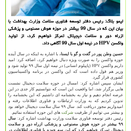
لیمو بلاگ: رئیس دفتر توسعه فناوری سلامت وزارت بهداشت با
بیان این كه در سال 99 بیشتر در حوزه هوش مصنوعی و پزشكی
ازراه دور و سلامت دیجیتال تمركز خواهیم كرد، از تولید
واكسن HPV در نیمه اول سال 99 آگاهی داد.
حسین وطن پور در گفت و گو با ایسنا،
با اشاره به اینكه در سال آینده
حوزه واكسن را به صورت ویژه دنبال خواهیم كرد، اضافه كرد: امید
داریم واكسن HPV (پاپیلوم انسانی) در نیمه اول سال ۹۹ تولید شود و
وزیر هم قول داده است كه این واكسن در برنامه واكسیناسیون
كشوری قرار گیرد.
ایشان سپس اشاره كرد: امسال در حوزه سلامت دیجیتال نشست
هایی برگزار شد، اما واقعیت این است كه نتوانستیم كار جدی در این
عرصه انجام دهیم و نیاز به بخشنامه ای داشتیم كه این بخشنامه را
تدوین كردیم كه به وزارت ارتباطات و فناوری اطلاعات رفته و
امیدواریم مجوز دریافت كند. سال ۹۹ سال سلامت دیجیتال خواهد بود
و بیشتر می توانیم از ظرفیت
شركت
های این حوزه استفاده نمائیم.
رئیس دفتر توسعه فناوری سلامت وزارت بهداشت اشاره كرد:
سال
۹۹ بیشتر در حوزه هوش مصنوعی و پزشكی ازراه دور و سلامت
دیجیتال تمركز خواهیم كرد كه این سه حوزه با فناوری اطلاعات در