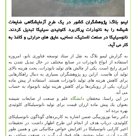
لیمو بلاگ: پژوهشگران كشور در یك طرح آزمایشگاهی ضایعات
شیشه را به نانوذرات پركاربرد كلوئیدی سیلیكا تبدیل كردند.
نانوسیلیكا در صنعت لاستیك، نساجی، عایق های حرارتی و كاغذ به
كار می آید.
به گزارش لیمو بلاگ به نقل از ستاد توسعه فناوری نانو، امروزه
استفاده از انواع نانوذرات در صنایع مختلف در حال تبدیل شدن به
امری رایج است. یكی از چالش های تولید نانوذرات، بحث هزینه بالای
تولید آن هاست. ازاین رو پژوهشگران بسیاری به دنبال راهكارهایی
برای كاهش هزینه های تولید نانوذرات هستند. استفاده از پیش ماده
ارزان، یكی از رویكردها برای كاهش هزینه تولید نانومواد به حساب
می آید.
در این راستا، محققان
دانشگاه
علم و صنعت از ضایعات شیشه
بعنوان یك پیش ماده ارزان قیمت برای تولید نانوسیلیكای كلوئیدی
بهره برده اند.
دكتر رضا نوروزبیگی ضمن اشاره به كاربردهای گوناگون نانوسیلیكای
كلوئیدی، درباب هدف از انجام این طرح اظهار داشت: در تحقیقات
اخیر كارایی نانوسیلیكا در افزایش خواص مكانیكی بتن و همین طور
كاربرد آن در تولید پوشش های فوق آب گریز در صنعت نساجی به