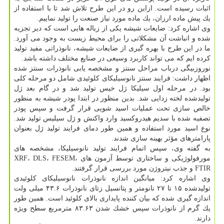
اثبات رسیده است. ازاین رو در این طرح تلاش شد تا با استفاده از
یك پیش ماده ارزان، یك ماده مورد نیاز صنعت را تولید نماییم.
وی اشاره كرد: ضایعات شیشه یكی از زباله هایی است كه دیر تجزیه
شده و انباشت آن مشكلاتی را برای محیط زیست به وجود می آورد.
ما در این طرح با بهره گیری از ضایعات شیشه، نانوذراتی مفید تولید
كرده ایم كه می تواند كاربرد وسیعی در صنایع مختلف داشته باشد.
نوروزبیگی درباب مراحل سنتز و مشخصه یابی نانوذرات سنتز شده
اظهار داشت: فرایند سنتز نانوسیلیكای كلوئیدی شامل دو مرحله كلی
بود. در مرحله اول سیلیكا ژل خیس تولید شد و در گام بعد ژل
تولیدشده لخته زدایی شد. بدین منظور در ابتدا پودر شیشه به منظور
خالص سازی تحت عملیات اسید شویی قرار گرفت و سپس پودر
تصفیه شده با سدیم هیدروكسید وارد واكنش و ژل سیلیس تولید شد.
نوع اسید مورد استفاده و همین طور دمای فرایند تولید ژل بعنوان
پارامترهای مؤثر بهینه سازی شدند.
به گفته وی، سپس اتمام فرایند تولید نانوسیلیكا، مشخصه های
مورفولوژیكی و ساختاری توسط آزمون های XRF، DLS، FESEM،
FTIR و جذب نیتروژن مورد بررسی قرار گرفتند.
وی اشاره كرد: میانگین اندازه نانوذرات نانوسیلیكای كلوئیدی
تولیدشده ۱۵ تا ۲۷ نانومتر و پتانسیل زتای نانوذرات ۴۳.۶ میلی ولت
اندازه گیری شده كه بیان كننده پایداری بالای كلوئید است. همین طور
یك گرم از نانوذرات سپس خشك شدن ۸۳.۶۳ مترمربع سطح ویژه
دارند.