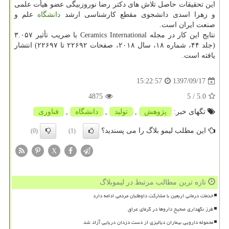
این تحقیقات حاصل تلاش های دكتر رضا نوروزبیگی عضو هیأت علمی
و زهرا اسدی دانشجوی مقطع كارشناسی ارشد
دانشگاه
علم و
صنعت ایران است.
نتایج این كار در مجله Ceramics International با ضریب تأثیر ۳.۰۵۷
(جلد ۴۴، شماره ۱۸، سال ۲۰۱۸، صفحات ۲۲۶۹۲ تا ۲۲۶۹۷) انتشار
یافته است.
1397/09/17
15:22:57
4875
/ 5
5.0
تگهای خبر:
پژوهش
,
تولید
,
دانشگاه
,
فناوری
این مطلب لیمو بلاگ را می پسندید؟
(0)
(1)
X
تازه ترین مطالب مرتبط در لیموبلاگ
خدمات درمانی اربعین با مشارکت داوطلبان مردمی ادامه دارد
طرز نگهداری صحیح داروها در گرمای عراق
محموله دارویی بیماران دیالیزی از دست دزدان دریایی آزاد شد