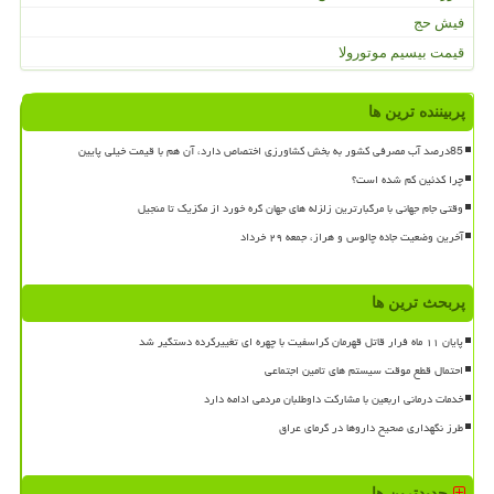
فیش حج
قیمت بیسیم موتورولا
پربیننده ترین ها
85درصد آب مصرفی کشور به بخش کشاورزی اختصاص دارد، آن هم با قیمت خیلی پایین
چرا کدئین کم شده است؟
وقتی جام جهانی با مرگبارترین زلزله های جهان گره خورد از مکزیک تا منجیل
آخرین وضعیت جاده چالوس و هراز، جمعه ۲۹ خرداد
پربحث ترین ها
پایان ۱۱ ماه فرار قاتل قهرمان کراسفیت با چهره ای تغییرکرده دستگیر شد
احتمال قطع موقت سیستم های تامین اجتماعی
خدمات درمانی اربعین با مشارکت داوطلبان مردمی ادامه دارد
طرز نگهداری صحیح داروها در گرمای عراق
جدیدترین ها