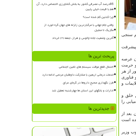
85درصد آب مصرفی کشور به بخش کشاورزی اختصاص دارد، آن
هم با قیمت خیلی پایین
چرا کدئین کم شده است؟
وقتی جام جهانی با مرگبارترین زلزله های جهان گره خورد از
مکزیک تا منجیل
لم سنجی
آخرین وضعیت جاده چالوس و هراز، جمعه ۲۹ خرداد
پیشرفت
پربحث ترین ها
ان عرصه
 و حرمت
احتمال قطع موقت سیستم های تامین اجتماعی
ر از هر
خدمات درمانی اربعین با مشارکت داوطلبان مردمی ادامه دارد
 فناوری
طرز نگهداری صحیح داروها در گرمای عراق
یمات و
ادارات و بانکهای این استان ها چهارشنبه تعطیل شد
 خلق و
یابی را
جدیدترین ها
بعد از
ده است
ب وزیر