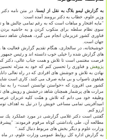
به گزارش لیمو بلاگ به نقل از ایسنا
، در متن نامه دكتر
وزیر علوم، خطاب به دكتر برومند آمده است:
"مایه افتخار و مباهات است كه به رغم تمامی چالش ها و تن
سوی نظام سلطه برای منكوب كردن و به حاشیه بردن 
فناوری كشور عزیزمان انجام می گیرد، همچنان شاهد دستا
جهان است.
خوشبختانه، در سالجاری، هنگام تقدیم گزارش فعالیت ه
های گزارش شده را خیلی خوب دانسته اند و رئیس جمهور م
فرصت مغتنمی است تا تلاش و همت جناب عالی، دكتر ك
پژوهش
و فناوری را تحسین كنم كه خود به منزله تحسین 
نهادن به تلاش و جوشش های افرادی كه در راه تعالی دانای
هیاهوی ناصواب و بی مایه صرف می كنند، كاری است شایس
كشور می افروزد كه «خواستن توانستن است» را به نمای
مرارت های پرشمار همچنان شاهد درخشش و رویش های تازه
وظیفه خود می دانم كه تلاش و همّت كلیه عزیزان عرصه
امیدآفرینی تمامی مساعی خویش را در نیل به اهداف توسع
آرزو كنم.
گفتنی است دكتر غلامی گزارشی در مورد عملكرد یك سا
مطالعه آن، طی یادداشتی كوتاه مرقوم فرمودند: "پیش
وزارت علوم و دیگر بخش های مربوط دنبال كنند."
به گزارش اداره كل روابط عمومی وزارت علوم، در ماه 