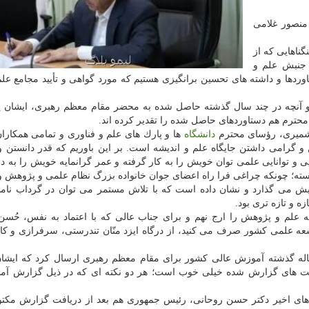
 منصور غلامی
گناهایی كه از
جنبش علم و
وردها و داشته های تحسین برانگیزی هستیم كه مورد گواهی و تأیید مجامع ع
ا و آنچه در چند سال گذشته حاصل شده به محضر مقام معظم رهبری، ایشان 
حترم هم دستاوردهای حاصل شده را تقدیر كرده اند.
شمیری، رؤسای محترم
دانشگاه
ها و پارك های علم و فناوری و تمامی همكار
و گرامی داشتن جایگاه علم و اندیشه است. بر این باوریم كه قدر دانستن
ی و توانایی علمی توان خویش را به كار گرفته و عمر گرانمایه خویش را به دو
ته؛ چونكه چراغی فرا راه اعضای جوان خانواده بزرگ نظام علمی و پژوهش و
ش می گذارد و نشان داده است كه با تلاش مستمر می توان در گرداب ناملا
 و تازه تری بود.
 علم و پژوهش را ارج نهم و برای جناب عالی كه با اعتماد به نفس، حُسن
ه علمی كشور صرف می كنید، از درگاه ایزد منّان تندرستی، سرفرازی و كام
له گذشته آموزش عالی كشور برای مقام معظم رهبری ارسال كرد كه ایشان 
رفت های گزارش شده خیلی خوب است؛ هر دو نكته ای كه در ذیل گزارش آم
های اخیر دكتر حسن روحانی، رئیس جمهوری هم بعد از دریافت گزارش مكتو