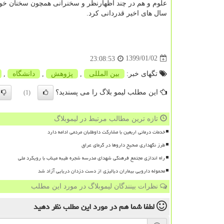
علوم و هم در چند اظهارنظر و سخنرانی همچون سخنان خود
سال های اخیر قدردانی كرد.
1399/01/02
23:08:53
تگهای خبر:
بین المللی
,
پژوهش
,
دانشگاه
,
این مطلب لیمو بلاگ را می پسندید؟
(1)
تازه ترین مطالب مرتبط در لیموبلاگ
خدمات درمانی اربعین با مشارکت داوطلبان مردمی ادامه دارد
طرز نگهداری صحیح داروها در گرمای عراق
راه اندازی مجتمع فرهنگی شهدای مدرسه شجره طیبه میناب با رویکرد ملی
محموله دارویی بیماران دیالیزی از دست دزدان دریایی آزاد شد
نظرات بینندگان لیموبلاگ در مورد این مطلب
لطفا شما هم
در مورد این مطلب
نظر دهید