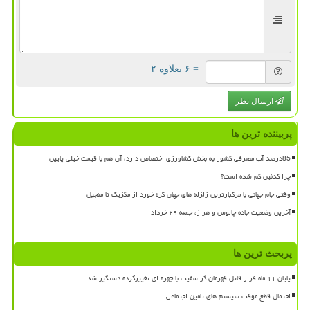
= ۶ بعلاوه ۲
ارسال نظر
پربیننده ترین ها
85درصد آب مصرفی کشور به بخش کشاورزی اختصاص دارد، آن هم با قیمت خیلی پایین
چرا کدئین کم شده است؟
وقتی جام جهانی با مرگبارترین زلزله های جهان گره خورد از مکزیک تا منجیل
آخرین وضعیت جاده چالوس و هراز، جمعه ۲۹ خرداد
پربحث ترین ها
پایان ۱۱ ماه فرار قاتل قهرمان کراسفیت با چهره ای تغییرکرده دستگیر شد
احتمال قطع موقت سیستم های تامین اجتماعی