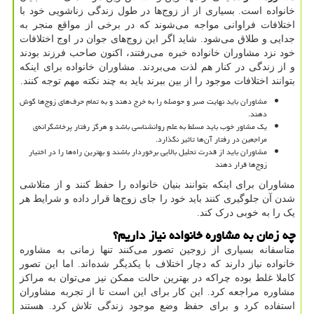
خانواده است. بسیاری از از زوج‌ها در طول زندگی زناشویی خود با
اختلافات فراوانی مواجه می‌شوند که در برخی از مواقع منجر به
جدایی و طلاق می‌شود. شاید اگر این زوج‌های جوان در اوج اختلافات
خود نزد مشاوران خانواده خبره می‌رفتند، اکنون صاحب فرزند بودند
و از زندگی در کنار هم لذت می‌بردند. مشاوران خانواده برای اینکه
بتوانند اختلافات موجود را از بین ببرند باید به چند نکته مهم توجه کنند.
مشاوران باید نهایت صبر و حوصله را به خرج دهند و به تمام حرف‌های زوج‌ها گوش
دهند.
یک مشاور خوب باید مسلط به علم روانشناسی باشد و هرگز رفتار پرخاشگرانه‌ی
مراجعین در رفتار آن‌ها تاثیر نگذارد.
مشاوران باید از قدرت تحلیل بالایی برخوردار باشند و بهترین راه‌ها را در اختیار
زوج‌ها قرار دهند
مشاوران برای اینکه بتوانند بنیان خانواده را حفظ کنند و از متلاشی
شدن آن جلوگیری کنند باید خود را جای زوج‌ها قرار داده و شرایط هر
یک را به خوبی درک کند.
چه زمان به مشاوره خانواده نیاز داریم؟
متاسفانه بسیاری از زوجین تصور می‌کنند تنها زمانی به مشاوره
خانواده نیاز دارند که دچار اختلاف با یکدیگر شده‌اند. اما این تصور
کاملا غلط بوده چراکه در بهترین حالت ممکن نیز می‌توان به مراکز
مشاوره مراجعه کرد. این کار برای این است تا از تجربه مشاوران
استفاده کرد و برای حفظ وضع موجود زندگی تلاش کرد. هستند