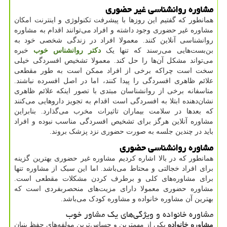
مشاوره روانشناسی غیر حضوری
همانطور که گفتیم این روزها با پیشرفت تکنولوژی و اینترنت امکان
مشاوره غیر حضوری وجود داشته و افراد می‌توانند اقدام به مشاوره
روانشناسی آنلاین کنند. معمولا افراد در زندگی شخصی خود به
بن‌بست‌هایی می‌رسند که تنها یک
دکتر روانشناس خوب
خبره
می‌تواند مشکل آن‌ها را حل کند. معمولا تشخیص افسردگی خیلی
سخت است چراکه برخی از افراد ممکن است به طور مقطعی
علائم ظاهری افسردگی را پیدا کنند، اما در اصل افسرده نباشند.
متاسفانه برخی از روانشناسان مبتدی با تصور اینکه علائم ظاهری
نشان‌دهنده ابتلا به افسردگی است اقدام به تجویز داروهایی می‌کنند
که بعدها در سلامت بیماران تاثیرات مخرب می‌گذارد. بنابراین
مشاوره آنلاین هرگز برای تشخیص افسردگی مناسب نبوده و افراد
باید در چندین جلسه به صورت حضوری نزد پزشک بروند.
مشاوره روانشناسی حضوری
همانطور که در بالا اشاره کردیم مشاوره غیر حضوری بهترین گزینه
برای افراد خجالتی و محتاط می‌باشد. اما این سبک از مشاوره تنها
برای مشاوره‌های کلی و برطرف کردن مشکلات مقطعی است.
مشاوره حضوری معمولا دارای مزیت‌های منحصربفردی است که
بهترین آن مشاوره خانواده و مشاوره کودک می‌باشد.
مشاوره خانواده و ویژگی‌های یک مشاور خوب
مشاوره خانواده
یکی از مهمترین و حساس‌ترین مولفه‌های حفظ بنیان