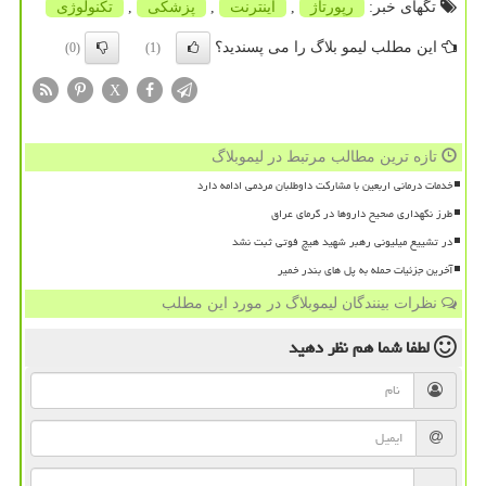
تگهای خبر:
رپورتاژ
,
اینترنت
,
پزشكی
,
تكنولوژی
این مطلب لیمو بلاگ را می پسندید؟
(0)
(1)
X
تازه ترین مطالب مرتبط در لیموبلاگ
خدمات درمانی اربعین با مشارکت داوطلبان مردمی ادامه دارد
طرز نگهداری صحیح داروها در گرمای عراق
در تشییع میلیونی رهبر شهید هیچ فوتی ثبت نشد
آخرین جزئیات حمله به پل های بندر خمیر
نظرات بینندگان لیموبلاگ در مورد این مطلب
لطفا شما هم
نظر دهید