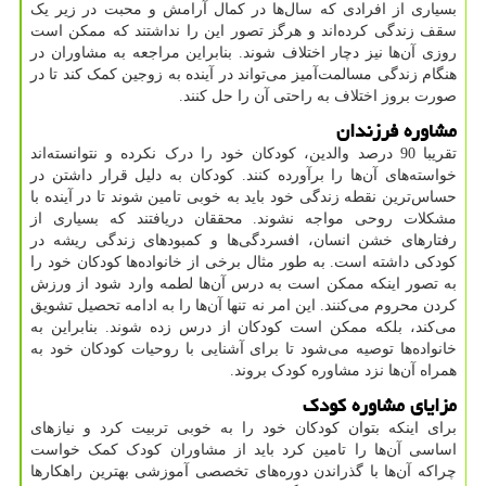
بسیاری از افرادی که سال‌ها در کمال آرامش و محبت در زیر یک
سقف زندگی کرده‌اند و هرگز تصور این را نداشتند که ممکن است
روزی آن‌ها نیز دچار اختلاف شوند. بنابراین مراجعه به مشاوران در
هنگام زندگی مسالمت‌آمیز می‌تواند در آینده به زوجین کمک کند تا در
صورت بروز اختلاف به راحتی آن را حل کنند.
مشاوره فرزندان
تقریبا 90 درصد والدین، کودکان خود را درک نکرده و نتوانسته‌اند
خواسته‌های آن‌ها را برآورده کنند. کودکان به دلیل قرار داشتن در
حساس‌ترین نقطه زندگی خود باید به خوبی تامین شوند تا در آینده با
مشکلات روحی مواجه نشوند. محققان دریافتند که بسیاری از
رفتارهای خشن انسان، افسردگی‌ها و کمبودهای زندگی ریشه در
کودکی داشته است. به طور مثال برخی از خانواده‌ها کودکان خود را
به تصور اینکه ممکن است به درس آن‌ها لطمه وارد شود از ورزش
کردن محروم می‌کنند. این امر نه تنها آن‌ها را به ادامه تحصیل تشویق
می‌کند، بلکه ممکن است کودکان از درس زده شوند. بنابراین به
خانواده‌ها توصیه می‌شود تا برای آشنایی با روحیات کودکان خود به
همراه آن‌ها نزد مشاوره کودک بروند.
مزایای مشاوره کودک
برای اینکه بتوان کودکان خود را به خوبی تربیت کرد و نیازهای
اساسی آن‌ها را تامین کرد باید از مشاوران کودک کمک خواست
چراکه آن‌ها با گذراندن دوره‌های تخصصی آموزشی بهترین راهکارها