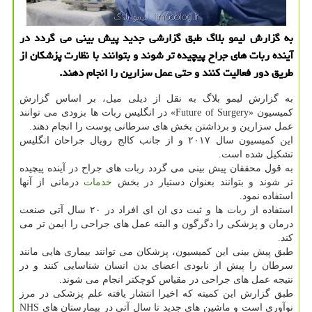
به گزارش لیمو بلاگ طبق گزارشی جدید پیش بینی می گردد در
آینده ربات های جراح پیچیده تر شوند و بتوانند با نظارت پزشكان از
طریق دور فعالیت كنند و حتی عمل سزارین را انجام دهند.
به گزارش لیمو بلاگ به نقل از دیلی میل، بر اساس گزارش
كمیسیون «Future of Surgery» در انگلیس ربات ها بزودی می توانند
عمل سزارین و برداشتن بخش های سرطانی پوست را انجام دهند.
این كمیسیون سال ۲۰۱۷ و از جانب كالج رویال جراحان انگلیس
تشكیل شده است.
به قول محققان پیش بینی می گردد ربات های جراح در آینده پیچیده
تر شوند و بتوانند بعنوان دستیار در بخش
خدمات
درمانی از آنها
استفاده نمود.
استفاده از ربات ها و ثبت دی ان ای افراد در ۲۰ سال آتی صنعت
درمان و پزشكی را دگرگون و البته عمل های جراحی را ایمن تر می
كند.
طبق پیش بینی این كمیسیون، پزشكان می توانند بیماری هایی مانند
سرطان را پیش از نابودی اعضای بدن انسان شناسایی كنند و در
نتیجه عمل های جراحی در مقیاس كوچكتر انجام می شوند.
طبق گزارش این كمیته كه اخیرا انتشار یافته علم پزشكی در مرز
نوآوری است و ماشین های جدید تا سال آتی در بیمارستان های NHS