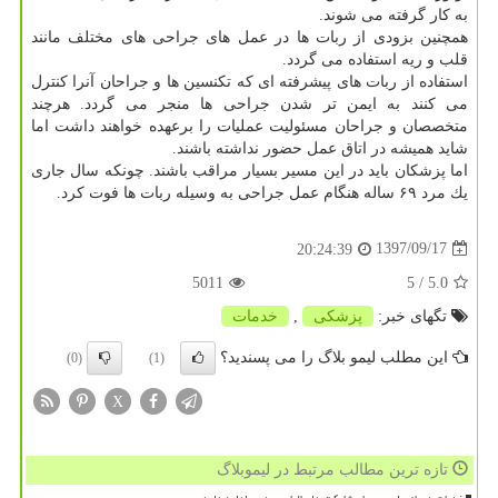
به كار گرفته می شوند.
همچنین بزودی از ربات ها در عمل های جراحی های مختلف مانند
قلب و ریه استفاده می گردد.
استفاده از ربات های پیشرفته ای كه تكنسین ها و جراحان آنرا كنترل
می كنند به ایمن تر شدن جراحی ها منجر می گردد. هرچند
متخصصان و جراحان مسئولیت عملیات را برعهده خواهند داشت اما
شاید همیشه در اتاق عمل حضور نداشته باشند.
اما پزشكان باید در این مسیر بسیار مراقب باشند. چونكه سال جاری
یك مرد ۶۹ ساله هنگام عمل جراحی به وسیله ربات ها فوت كرد.
1397/09/17
20:24:39
5011
/ 5
5.0
تگهای خبر:
پزشكی
,
خدمات
این مطلب لیمو بلاگ را می پسندید؟
(0)
(1)
X
تازه ترین مطالب مرتبط در لیموبلاگ