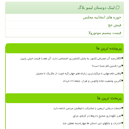
لینک دوستان لیمو بلاگ
حوزه های انتخابیه مجلس
فیش حج
قیمت بیسیم موتورولا
پربیننده ترین ها
85درصد آب مصرفی کشور به بخش کشاورزی اختصاص دارد، آن هم با قیمت خیلی پایین
چرا کدئین کم شده است؟
وقتی جام جهانی با مرگبارترین زلزله های جهان گره خورد از مکزیک تا منجیل
آخرین وضعیت جاده چالوس و هراز، جمعه ۲۹ خرداد
پربحث ترین ها
خدمات درمانی اربعین با مشارکت داوطلبان مردمی ادامه دارد
طرز نگهداری صحیح داروها در گرمای عراق
ادارات و بانکهای این استان ها چهارشنبه تعطیل شد