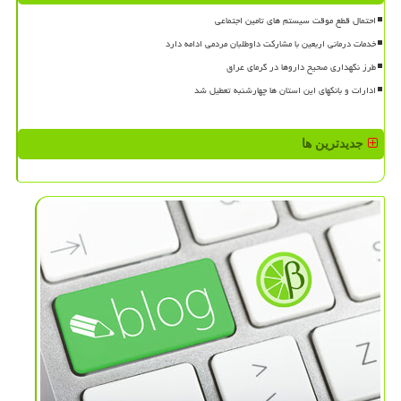
احتمال قطع موقت سیستم های تامین اجتماعی
خدمات درمانی اربعین با مشارکت داوطلبان مردمی ادامه دارد
طرز نگهداری صحیح داروها در گرمای عراق
ادارات و بانکهای این استان ها چهارشنبه تعطیل شد
جدیدترین ها