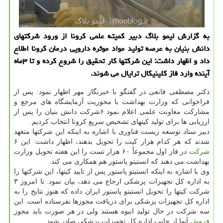
به گزارش لیمو بلاگ دبیر كمیته علمی كرونا از ورود شركتهای
دانش بنیان به عرصه تولید مواد موثره دارویی درمان كرونا اطلاع
داد و اظهار داشت: این شركتها كار تحقیق را شروع كرده و تا ۳ماه
آینده وارد فاز كلینیكال ترایال می شوند.
دكتر مصطفی قانعی در گفتگو با خبرنگار مهر اظهار نمود: پس از
فراخوانی كه وزارت بهداشت با محوریت آزمایشگاه های مرجع و
مشاركت معاونت علمی اعلام نمود ۶شركت دانش بنیان را پس از
ارزیابی ها برای تولید كیتهای تشخیص سریع كرونا انتخاب كردیم.
دبیر ستاد توسعه زیست فناوری با اشاره به اینكه این شركتها متعهد
شدند كه هر كدام هزار كیت را تحویل بدهند، اظهار داشت: این ۶
شركت
در فاز اول مجموعاً ۶۰ هزار تست را این هفته تحویل وزارت
بهداشت می دهند كه انستیتو پاستور هم همكاری می كند.
وی با اشاره به اینكه انستیتو پاستور پس از تایید كیتها، این شركتها را
به اداره كل تجهیزات پزشكی ارجاع می دهد، بیان نمود: تا امروز ۳
شركت كیتها را تحویل انستیتو پاستور ایران داده كه هنوز نتایج را به
اداره كل تجهیزات پزشكی برای دریافت مجوزها نفرستاده است. این
سه شركت در حال تولید انبوه هستند ولی در هر صورت باید مجوز
فروش
آنها از جانب اداره كل تجهیزات پزشكی صادر شود.