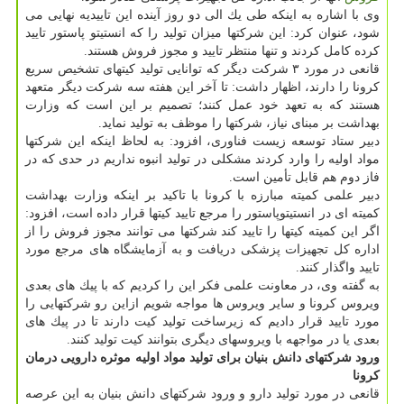
وی با اشاره به اینكه طی یك الی دو روز آینده این تاییدیه نهایی می
شود، عنوان كرد: این شركتها میزان تولید را كه انستیتو پاستور تایید
كرده كامل كردند و تنها منتظر تایید و مجوز فروش هستند.
قانعی در مورد ۳ شركت دیگر كه توانایی تولید كیتهای تشخیص سریع
كرونا را دارند، اظهار داشت: تا آخر این هفته سه شركت دیگر متعهد
هستند كه به تعهد خود عمل كنند؛ تصمیم بر این است كه وزارت
بهداشت بر مبنای نیاز، شركتها را موظف به تولید نماید.
دبیر ستاد توسعه زیست فناوری، افزود: به لحاظ اینكه این شركتها
مواد اولیه را وارد كردند مشكلی در تولید انبوه نداریم در حدی كه در
فاز دوم هم قابل تأمین است.
دبیر علمی كمیته مبارزه با كرونا با تاكید بر اینكه وزارت بهداشت
كمیته ای در انستیتوپاستور را مرجع تایید كیتها قرار داده است، افزود:
اگر این كمیته كیتها را تایید كند شركتها می توانند مجوز فروش را از
اداره كل تجهیزات پزشكی دریافت و به آزمایشگاه های مرجع مورد
تایید واگذار كنند.
به گفته وی، در معاونت علمی فكر این را كردیم كه با پیك های بعدی
ویروس كرونا و سایر ویروس ها مواجه شویم ازاین رو شركتهایی را
مورد تایید قرار دادیم كه زیرساخت تولید كیت دارند تا در پیك های
بعدی یا در مواجهه با ویروسهای دیگری بتوانند كیت تولید كنند.
ورود شركتهای دانش بنیان برای تولید مواد اولیه موثره دارویی درمان
كرونا
قانعی در مورد تولید دارو و ورود شركتهای دانش بنیان به این عرصه