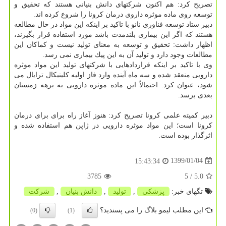
تصریح كرد: هم اكنون شركتهای دانش بنیانی هستند كه تحقیق و
توسعه روی ماده موثره داروی درمان كرونا را شروع كرده اند.
دبیر ستاد توسعه فناوری نانو با تاكید بر اینكه این مواد در حال مطالعه
هستند كه اگر این بیماری بلندمدت باشد مورد استفاده قرار بگیرند،
اظهار داشت: تحقیق و توسعه به معنای تولید نیست و كماكان این
مطالعات وجود دارد و تولید آن به این پیك بیماری نمی رسد.
وی با تاكید بر اینكه قراردادهایی با شركتهای تولید این مواد موثره
دارویی منعقد شده و سه ماه آینده وارد فاز اولیه كلینیكال ترایال می
شود، عنوان كرد: احتمالاً این ماده موثره دارویی به برهه زمستان
بعدی برسد.
دبیر كمیته علمی كرونا تصریح كرد: هنوز آغاز راه برای برای درمان
كرونا است؛ این مواد موثره دارویی در ژاپن هم استفاده شده و
اثرگذار بوده است.
1399/01/04
15:43:34
3785
/ 5
5.0
تگهای خبر:
پزشكی
,
تولید
,
دانش بنیان
,
شركت
این مطلب لیمو بلاگ را می پسندید؟
(0)
(1)