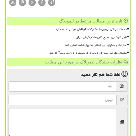
X
تازه ترین مطالب مرتبط در لیموبلاگ
خدمات درمانی اربعین با مشارکت داوطلبان مردمی ادامه دارد
طرز نگهداری صحیح داروها در گرمای عراق
ادارات و بانکهای این استان ها چهارشنبه تعطیل شد
محموله دارویی بیماران دیالیزی از دست دزدان دریایی آزاد شد
نظرات بینندگان لیموبلاگ در مورد این مطلب
لطفا شما هم
نظر دهید