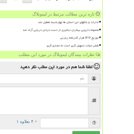
تازه ترین مطالب مرتبط در لیموبلاگ
ادارات و بانکهای این استان ها چهارشنبه تعطیل شد
محموله دارویی بیماران دیالیزی از دست دزدان دریایی آزاد شد
توزیع 910 هزار گذرنامه زیارتی
نقش دولت تسهیل گری است نه تصدی گری
نظرات بینندگان لیموبلاگ در مورد این مطلب
لطفا شما هم
در مورد این مطلب
نظر دهید
= ۴ بعلاوه ۱