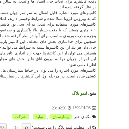
دفعه كانتینرها برای نجات جان انسان ها و تبدیل به سالن 
در نظر گرفته شده اند.
كانتینرهای مورد اشاره قابل انتقال به سراسر جهان هستند 
كه به ویروس كرونا مبتلا شده و شرایط وخیمی دارند، كمك 
كانتینرهای مورد استفاده برای تبدیل به آی سی یو، كانتینر
۶.۱ متری هستند كه با دقت بسیار بالا پاكسازی و ضدعفو
پنجره و درب ورودی مناسب برای آنها در نظر گرفته شده 
همچنین برای جداسازی بخش های مختلف این كانتینر پارتیشن 
جای داد. هر یك از این كانتینرها بسته به شرایط می توانند 
همچنین می توان از این كانتینرها جهت راه اندازی اتاق ه
این امر از جریان هوا به بیرون اتاق ها و بخش های مجاو
اطراف می شود.
كانتینرهای مورد اشاره را می توان در حیاط بیمارستان ها،
كشتی ساده است. در مرحله اول این كانتینرها در بیمارستان
منبع:
لیمو بلاگ
1399/01/08
23:16:56
تگهای خبر:
بیمارستان
,
تولید
,
شركت
این مطلب لیمو بلاگ را می پسندید؟
(1)