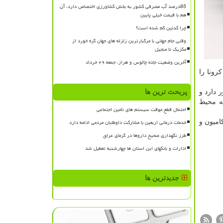
85درصد آب مصرفی کشور به بخش کشاورزی اختصاص دارد، آن
هم با قیمت خیلی پایین
چرا کدئین کم شده است؟
وقتی جام جهانی با مرگبارترین زلزله های جهان گره خورد از
مکزیک تا منجیل
آخرین وضعیت جاده چالوس و هراز، جمعه ۲۹ خرداد
رونا را
 دارد و
پربحث ترین ها
به محیط
احتمال قطع موقت سیستم های تامین اجتماعی
خدمات درمانی اربعین با مشارکت داوطلبان مردمی ادامه دارد
امیون و
طرز نگهداری صحیح داروها در گرمای عراق
ادارات و بانکهای این استان ها چهارشنبه تعطیل شد
جدیدترین ها