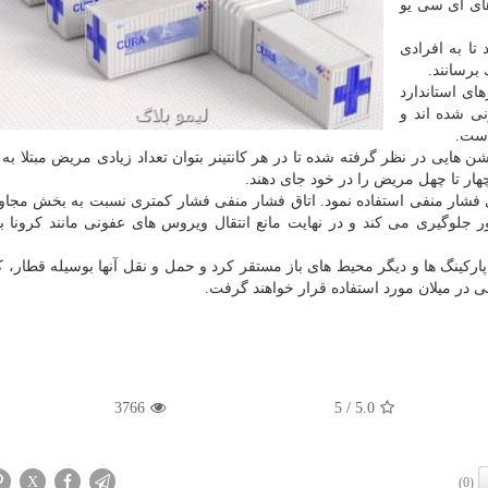
های آی سی یو
تا به افرادی
برسانند.
های استاندارد
نی شده اند و
است.
هایی در نظر گرفته شده تا در هر كانتینر بتوان تعداد زیادی مریض مبتلا به ك
چهار تا چهل مریض را در خود جای دهند.
ای فشار منفی استفاده نمود. اتاق فشار منفی فشار كمتری نسبت به بخش مجاور
ر جلوگیری می كند و در نهایت مانع انتقال ویروس های عفونی مانند كرونا 
 پاركینگ ها و دیگر محیط های باز مستقر كرد و حمل و نقل آنها بوسیله قطار، ك
ی در میلان مورد استفاده قرار خواهند گرفت.
3766
/ 5
5.0
X
(0)