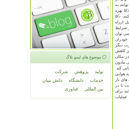
 نقاط دور و حاشیه ای هستند. در این صورت این مناطق بوسیله شبكه های ۵G می توانند به
كارخانه های هوشمند و سیستم های خودكار مبتنی بر ۵G بهره
را افزایش خواهند داد. در زمان شیوع بیماری، كارخانه ها به سختی می توانند طبق برنامه های خود عمل كنند. ۵G
ل ازراه
ز شرایط
می توان
 خودران
رت دیگر
یز كاهش
 در مكان
موضوع های لیمو بلاگ
ی مادون
ناسایی كند.
تولید
پژوهش
شركت
لیه هوایی
ن های باز
خدمات
دانشگاه
دانش بنیان
 تا در
بین المللی
فناوری
ند برای
عملیات