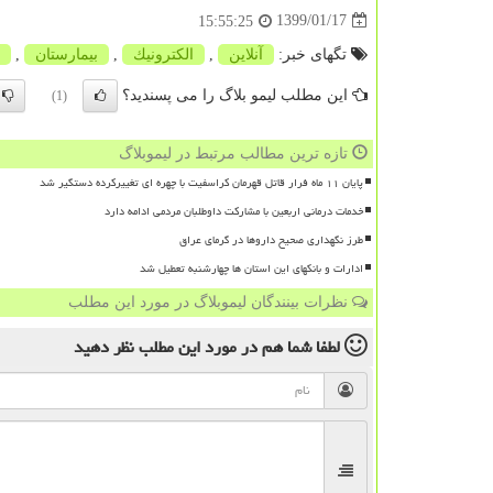
1399/01/17
15:55:25
تگهای خبر:
آنلاین
,
الكترونیك
,
بیمارستان
,
این مطلب لیمو بلاگ را می پسندید؟
(1)
تازه ترین مطالب مرتبط در لیموبلاگ
پایان ۱۱ ماه فرار قاتل قهرمان کراسفیت با چهره ای تغییرکرده دستگیر شد
خدمات درمانی اربعین با مشارکت داوطلبان مردمی ادامه دارد
طرز نگهداری صحیح داروها در گرمای عراق
ادارات و بانکهای این استان ها چهارشنبه تعطیل شد
نظرات بینندگان لیموبلاگ در مورد این مطلب
لطفا شما هم
در مورد این مطلب
نظر دهید