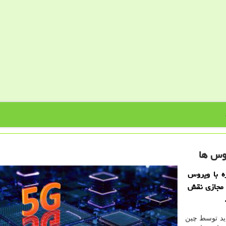
زه با ویروس
ی مجازی نقش
دید توسط چین