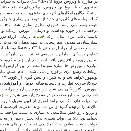
در مبارزه با ویروس كرونا (COVID-۱۹) ت
به نحوی كه با شیوع این ویروس،
ارائه كنندگان راهكارهای كاربردی صنعتی، دست به دست هم د
كمك برنامه های كاربردی جدید از شیوع این بیماری جلوگیری
جهت بنظر م
درخشانی در حوزه بهداشت و درمان، آموزش، رسانه و سا
داشته باشد. برای مثال ارائه
خدمات
درمانی ازراه دور
تصاویر پزشكی بیماران را بررسی نمایند. بدین سان كمبود
نو
خودكارسازی- نظارت و پاسبانی
رسانه، درمان و آموزش
آموزش الكترونیكی می شود. در حوزه درمان و مراقبت 
دسترسی به منابع متخصص در سطح پایه می شود و
سازم
بود. ربات های ۵G می توانند اموری از قبیل
اتاق ها را برعهده گیرند و این می تواند مدیریت قرنطینه 
و توزیع دارو خطر مبتلاشدن به بیماری به سبب مراجعه به 
نخواهد بود. ۵G می تواند بستری برای پخش زنده ر
خواهد داشت. بعلاوه، ۵G كمك می نماید
واقعیت افزوده و عینك های هولوگرافی دانش آموزان احساس