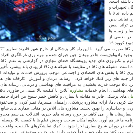
أثیرات به سزایی داشته است.
 اپراتورهای ۵G، تولیدكنندگان تجهیزات و
اده اند تا با
 نمایند. بدین
ی رسد فناوری تجاری سازی شده ۵G می تواند نقش
یر زمینه ها
 در بعضی از
بیمارستان ها همچون بیمارستانی در شهر ووهان كه مركز شیوع كووید ۱۹
 وجود رادیولوژیست ها در ووهان چین جبران شده و بهره وری غربالگری افرا
به ای
مبارزه با ویروس ها اشاره نموده است. در این گزارش آمده است: «شبكه های ۵G در مقایسه با شبكه های ۴G از
ارتباطات وسیع تری برخوردار می باشند. ادغام عمیق فناوری ۵G با بخش های اقتصادی و اجتماعی موجب پرورش خدمات و تولی
ظهور خواهد شد و به كنترل و پیش گیری از كووید ۱۹ از جنبه های زیر كمك خواهد كرد: - رسانه، درمان و آموزش- كارخانه ه
كاربرد ۵G موجب قدرت بخشیدن به مراقبت های بهداشتی و درمانی، رسانه های
های بهداشتی، انجام خدمات
مشاوره
آ
ان
های پزشكی قادر به مقابله با بیماری و كاهش خطر شیوع بین افراد جامعه
 تحویل دارو، چك كردن دما، ارائه مشاوره پزشكی، راهنمای مسیرها، تمیز كردن و ضدعف
كردن و جداسازی را بهبود بخشد. مشاوره های آنلاین در مقابل بیماری های شایع
بیمارستان ها را می كاهد. در حوزه رسانه های خبری، انتقالات بی سیم محدود
وزانه برنامه ها فراهم آورد. بعلاوه امكان ساخت و پخش فیلم ها با كیفیت بالا بوسیله 
 كلاس های همه جانبه در دوران شیوع بیماری اجرا شود. با كمك نمایشگرهای باكیفیت، واقعی
 می كنند معلمان خود واقعاً حضور دارند. هم چنین، ویدئوهای زنده را می 