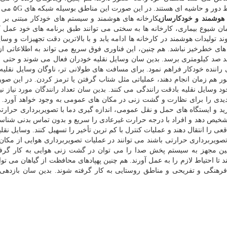
مدارس بیشتری پخش كرد، خصوصاً در مدارسی كه در
 هوشمند و خودكارسازی
د تولیدات هوشمند در كارخانه ها ادامه یابد و با بالاترین دقت تجهیزات و وسای
 های خطرخیز نباشد. هم چنین، این فناوری فوق سریع می تواند به اطلاعاتی ا
د صد كیلومتری برسد. بدین سان وسایل نقلیه خودران فعال می شوند و حتی 
 راننده خودكار فراهم نمود. برای مسافت های طولانی تر، ناوگان وسایل نقلیه
 بطور هم زمان انجام دهند، عملیاتی مثل شتاب گرفتن یا ترمز كردن. در این صو
خود وسایل نقلیه بادقت رانندگی می كنند. بدین سان تعداد رانندگان مورد نیاز ن
متنوع ۵G وسایل جدیدی را برای نظارت و گشت زنی در مكان های عمومی به وجود خواهد آورد.
د و ایستگاه های حمل و نقل عمومی، اندازه گیری دما با تصویربرداری حرارت
تواند دمای بدن افراد را از فاصله ۱۰ متری تشخیص دهد و افراد با درجه حرارت غیرعادی را سریع و بدون تماس بدنی ش
د تصاویر باكیفیت واقعی را انتقال دهند و عملیات كنترل با كم ترین تأخیر را تسهیل كنند. وسایل نق
ه ۵G كه مجهز به سیستم تصویربرداری حرارتی باشند می توانند در عملیات تصویربرداری هوایی از مكا
شین مجهز به سیستم پخش صدا را می توان در گشت زنی هوایی به كار گرفت
 احتیاط لازم را به عمل آورند. هم چنین پهپادهای محافظت از گیاهان می توان
رهنگی و تفریحی و مناطق روستایی به كار گرفته شوند. بدین سان بازدهی 