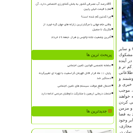
85درصد آب مصرفی کشور به بخش کشاورزی اختصاص دارد، آن
هم با قیمت خیلی پایین
چرا کدئین کم شده است؟
وقتی جام جهانی با مرگبارترین زلزله های جهان گره خورد از
مکزیک تا منجیل
آخرین وضعیت جاده چالوس و هراز، جمعه ۲۹ خرداد
است و بعضی از مراحل درمانی با CT و X-ray بوسیله ابر ۵G صورت می گیرد. با این راه كار پزشكان از خارج شهر قادرند تصاویر CT و سایر
د مشكوك
پربحث ترین ها
ن ویروس افزایش یافته است. در این زمینه گروه علوم و تكنولوژی های جدید پژوهشگاه فضای مجازی در گزارشی به نقش ۵G در آینده
سامانه تخصصی قوانین تأمین اجتماعی
 پهنای باند بیشتر، تأخیر كم تر و
پایان ۱۱ ماه فرار قاتل قهرمان کراسفیت با چهره ای تغییرکرده
دات اطلاعاتی
دستگیر شد
ای هوشمند و
 خبری و
احتمال قطع موقت سیستم های تامین اجتماعی
نلاین با كیفیت بالا مبتنی بر فناوری ۵G، موجب
خدمات درمانی اربعین با مشارکت داوطلبان مردمی ادامه دارد
 خواهند
ونی كردن
 و مزمن
جدیدترین ها
 به فضا
ابر وجود
ت مجازی،
توان در