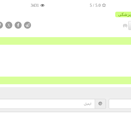
3431
/ 5
5.0
پزشكی
X
(0)