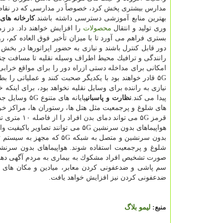
بهترین منابع آموزشی دسترسی داشته باشند.
كارخانه های
وری تولید و انتقال
محصولات
بستری فراهم می آورد تا با میزان تأخیر فوق العاده كم، رون
دور قابل كنترل باشند و نیازی به حضور اپراتورها در بخش
رانندگی و ترافیك محیط اطراف وسیله نقلیه تا مسافت چن
امكانی برای مداخله دستی ازراه دور را برای مواقع خرابی
۵G قادر خواهند بود با یكدیگر صحبت كنند و عملیاتی را
نیازی به راننده برای وسایل نقلیه نخواهد بود، برای اینكه 
پیدا می كند.
نظارت و پاسبانی
پایانه های 
های شلوغ و پرجمعیت مثل هتل ها، رستوران ها، مراكز خری
قرمز ۵G می 
هواپیماهای بدون سرنشین ۵G می توانن
بدون سرنشین و متصل به شبك
شلوغ و پرجمعیت استفاده شوند. هواپیماهای بدون سرن
صورت تشخیص افراد مشكوك به بیماری به مردم آگهی دهند تا
سم پاشی و ضدعفونی كردن معابر، میادین و مكان های ف
ضدعفونی كردن نیز افزایش خواهد یافت.
منبع:
لیمو بلاگ