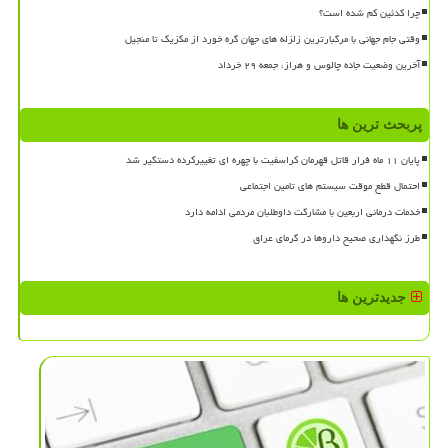
چرا کدئین کم شده است؟
وقتی جام جهانی با مرگبارترین زلزله های جهان گره خورد از مکزیک تا منجیل
آخرین وضعیت جاده چالوس و هراز، جمعه ۲۹ خرداد
پربحث ترین ها
پایان ۱۱ ماه فرار قاتل قهرمان کراسفیت با چهره ای تغییرکرده دستگیر شد
احتمال قطع موقت سیستم های تامین اجتماعی
خدمات درمانی اربعین با مشارکت داوطلبان مردمی ادامه دارد
طرز نگهداری صحیح داروها در گرمای عراق
جدیدترین ها