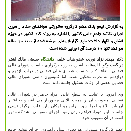
به گزارش لیمو بلاگ عضو كارگروه مشورتی هوافضای ستاد راهبری
اجرای نقشه جامع علمی كشور با اشاره به روند كند كشور در حوزه
فضایی، اظهار داشت: طبق گزارش های عرضه شده از سند ۱۰ ساله
هوافضا تنها ۲۰ درصد آن اجرایی شده است.
دكتر مهدی نژاد نوری، عضو هیات علمی
دانشگاه
صنعتی مالك اشتر
در گفت وگو با ایسنا،
با اشاره به روند برگزاری جلسات شورای عالی
فضایی، اضافه كرد: جلسات شورای عالی فضایی در دولت یازدهم و
دوازدهم به ندرت تشكیل شده، اما كمیسیون دائمی شورای عالی
فضایی بعضی از اوقات تشكیل جلسه داده است.
وی افزود: با عنایت به سطح عالی افراد حاضر در شورای عالی
فضایی، مصوبات آن از اهمیت بالایی برخوردار می باشد و به اعتبار
آن باید ابلاغ و اجرا شود. ازاین رو امكان دارد علت برگزار نشدن
جلسات این شورا، فراهم نبودن زمینه اجرای مصوباتی باشد كه مقرر
است در آن تصویب شود.
عضو كارگروه مشورتی هوافضای ستاد راهبردی اجرای نقشه جامع