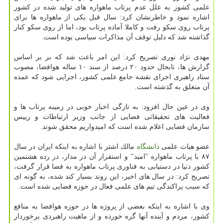
علمی كشور به علل عدم پرتاب ماهواره های تولید شده در كشور
اشاره نمود و خاطرنشان كرد: سال قبل یكی از ماهواره ها برای
پرتاب روی سكو رفت و كاملا آماده پرتاب بود، اما از روی سكو كنار
گذاشته شد كه دلیل توقف آن مذاكرات سیاسی بوده است.
مهدی نژاد نوری تصریح كرد: این امر باعث شد كه بر بر اساس
گزارش ها، تابحال حدود ۲۰ درصد از سند ۱۰ ساله هوافضا، مصوب
ستاد راهبری اجرای نقشه جامع علمی كشور، اجرایی شود كه عمده
آن متعلق به گذشته است.
وی در عین حال افزود: به تازگی اخبار خوبی در زمینه پرتاب ها و
فعالیت های تحقیقاتی فضایی از جانب وزیر ارتباطات و رییس
سازمان فضایی اعلام شده است كه امیدواریم محقق شوند.
عضو هیات علمی
دانشگاه
مالك اشتر با اشاره به اینكه ایران در سال
۸۷ با پرتاب ماهواره "امید" و استقرار آن در مدار، در رده هشتمین
كشور دنیا در دستیابی به فناوری پرتاب ماهواره به فضا قرار گرفت،
تصریح كرد: در سال های اخیر، این روند بسیار كند شده، به گونه ای
كه سبب پراكندگی تیم های علمی فعال در حوزه فضایی شده است.
وی با اشاره به اینكه بعضی از پروژه ها در حوزه هوافضا به منافع
كشور، مردم و آینده آنها گره خورده و از ماهیت راهبردی برخوردار