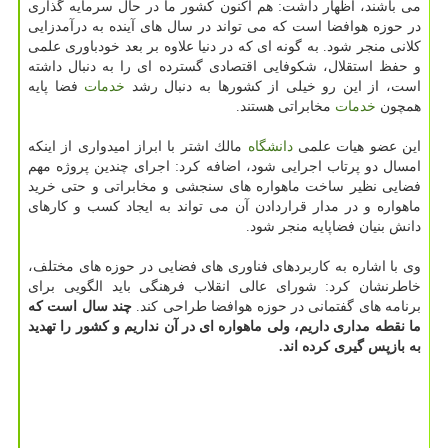
می باشند، اظهار داشت: هم اكنون كشور ما در حال سرمایه گذاری
در حوزه هوافضا است كه می تواند در سال های آینده به درآمدزایی
كلانی منجر شود. به گونه ای كه در دنیا علاوه بر بعد خودباوری علمی
و حفظ استقلال، شكوفایی اقتصادی گسترده ای را به دنبال داشته
است، از این رو خیلی از كشورها به دنبال رشد
خدمات
فضا پایه
همچون
خدمات
مخابراتی هستند.
این عضو هیات علمی
دانشگاه
مالك اشتر با ابراز امیدواری از اینكه
امسال دو پرتاب اجرایی شود، اضافه كرد: اجرای چندین پروژه مهم
فضایی نظیر ساخت ماهواره های سنجشی و مخابراتی و حتی خرید
ماهواره و در مدار قراردادن آن می تواند به ایجاد كسب و كارهای
دانش بنیان فضاپایه منجر شود.
وی با اشاره به كاربردهای فناوری های فضایی در حوزه های مختلف،
خاطرنشان كرد: شورای عالی انقلاب فرهنگی باید الگویی برای
برنامه های گفتمانی در حوزه هوافضا طراحی كند.
چند سال است كه
ما نقطه مداری داریم، ولی ماهواره ای در آن نداریم و كشور را تهدید
به بازپس گیری كرده اند.