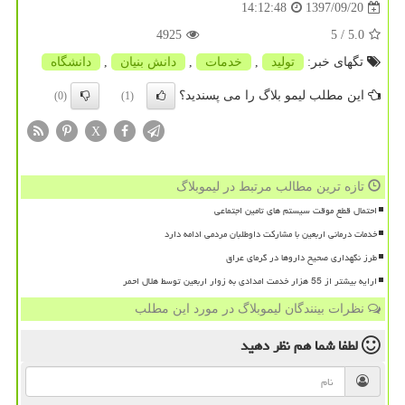
1397/09/20
14:12:48
4925
/ 5
5.0
تگهای خبر:
تولید
,
خدمات
,
دانش بنیان
,
دانشگاه
این مطلب لیمو بلاگ را می پسندید؟
(0)
(1)
X
تازه ترین مطالب مرتبط در لیموبلاگ
احتمال قطع موقت سیستم های تامین اجتماعی
خدمات درمانی اربعین با مشارکت داوطلبان مردمی ادامه دارد
طرز نگهداری صحیح داروها در گرمای عراق
ارایه بیشتر از 55 هزار خدمت امدادی به زوار اربعین توسط هلال احمر
نظرات بینندگان لیموبلاگ در مورد این مطلب
لطفا شما هم
نظر دهید