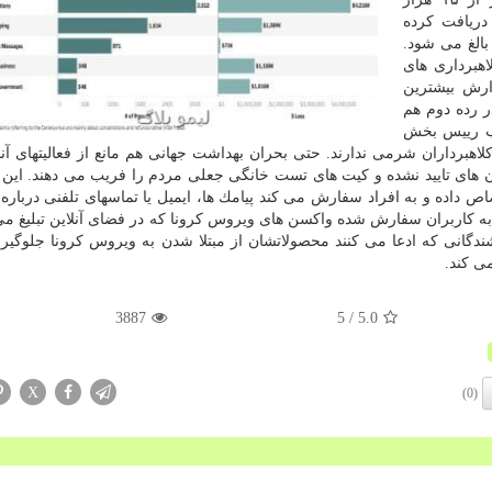
دریافت كرده
د هم به ۱۲ میلیون دلار بالغ می شود.
 دلار به علت كلاهبرداری های
ارش بیشترین
ر رده دوم هم
ایب رییس بخش
ینباره می گوید: این كلاهبرداران شرمی ندارند. حتی بحران بهداشت جهانی هم مانع از فعالیتهای 
ان های تایید نشده و كیت های تست خانگی جعلی مردم را فریب می دهند. این
 داده و به افراد سفارش می كند پیامك ها، ایمیل یا تماسهای تلفنی درباره 
به كاربران سفارش شده واكسن های ویروس كرونا كه در فضای آنلاین تبلیغ می
انگی را نخرند. از طرفی FTC ضد فروشندگانی كه ادعا می كنند محصولاتشان از مبتلا شدن به ویروس كرونا جلوگی
ی كند.
3887
/ 5
5.0
X
(0)