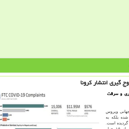
ج گیری انتشار كرونا
اری و سرقت
 جهانی ویروس
شده بلكه به
گردیده است.
كمیسیون فدرال تجارت آمریكا(FTC) فاش كرده بیشتر از ۱۵ هزار