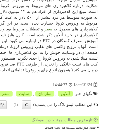
شكایت درباره كلاهبرداری های مربوط به ویروس كرونا 
است. مبلغ این كلاهبرداری از افرا
به صورت متوسط هر فرد بیشتر از ۵۰۰
مربوط به ویروس كرونا خسارت دیده است. در این گز
كلاهبرداری های معمول به
سفر
و تعطیلات مربوط بود و د
كلاهبرداری در خرید آنلاین ذكر شده است. كارن هابز ن
آموزش مصرف كنندگان در FTC در ا
است. آنها با ترویج واكسن های تقلبی ویروس كرونا، درم
صفحه ای در وبسایت خویش را به این كلاهبرداری ها اختصاص
تست مبتلا شدن به ویروس كرونا را جدی نگیرند. همینطور 
كیت های تست خ
درمان می كند ( همچون انواع چای و روغن)اقداماتی اتخاذ م
1399/01/24
14:44:37
تگهای خبر:
آنلاین
,
سازمان
,
سایت
,
سفر
این مطلب لیمو بلاگ را می پسندید؟
(1)
تازه ترین مطالب مرتبط در لیموبلاگ
احتمال قطع موقت سیستم های تامین اجتماعی