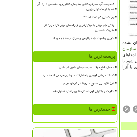
85درصد آب مصرفی کشور به بخش کشاورزی اختصاص دارد، آن
هم با قیمت خیلی پایین
چرا کدئین کم شده است؟
وقتی جام جهانی با مرگبارترین زلزله های جهان گره خورد از
مکزیک تا منجیل
آخرین وضعیت جاده چالوس و هراز، جمعه ۲۹ خرداد
آنان نشده
سازمان
ادعاهای
پربحث ترین ها
 شود یا
احتمال قطع موقت سیستم های تامین اجتماعی
ری یا آنرا
خدمات درمانی اربعین با مشارکت داوطلبان مردمی ادامه دارد
طرز نگهداری صحیح داروها در گرمای عراق
ادارات و بانکهای این استان ها چهارشنبه تعطیل شد
جدیدترین ها