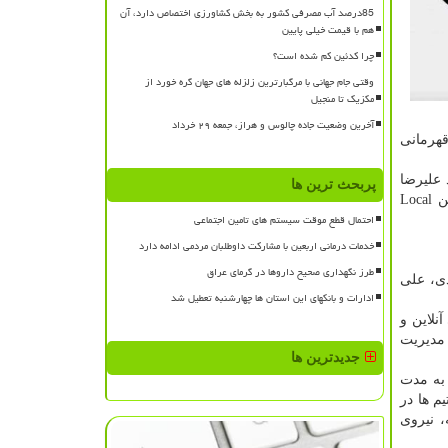
85درصد آب مصرفی کشور به بخش کشاورزی اختصاص دارد، آن
هم با قیمت خیلی پایین
چرا کدئین کم شده است؟
وقتی جام جهانی با مرگبارترین زلزله های جهان گره خورد از
مکزیک تا منجیل
آخرین وضعیت جاده چالوس و هراز، جمعه ۲۹ خرداد
هرمانی
اعی فعال بود علیرضا
پربحث ترین ها
سیاوش پور و هم تیمی هایش مقام نخست را كسب كردند. همین طور آرش مهدی پور آراسته دبیر كمیته GeCCo ایران بعنوان بهترین Local
احتمال قطع موقت سیستم های تامین اجتماعی
خدمات درمانی اربعین با مشارکت داوطلبان مردمی ادامه دارد
طرز نگهداری صحیح داروها در گرمای عراق
دی، علی
ادارات و بانکهای این استان ها چهارشنبه تعطیل شد
آزمون تستی آنلاین و
 مدیریت
جدیدترین ها
 به مدت
م ها در
 نیروی