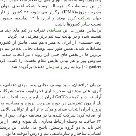
در این مسابقات كه هرساله توسط شبكه اعضای جوان 
مدیریت پروژه(IPMA) برگزار می ش
جهان
شركت
كرده بودند و ایران با ۱۴ نما
نسبت سایر كشورها داشت.
براساس مقررات این
مسابقه
تقسیم شده و در نهایت سه تیم برتر معرفی می گردند.
رضا جمشیدی از ایران به همراه هم تیمی هایش از كشو
مسابقات شدند. همین طور سید یوسف نجاتی یده در تیم دوم
Organizer (برنامه ریز و
سازمان
دهنده) برگزیده شد.
نریمان درافشان، سید یوسف نجاتی یده، مهدی دهقانی، ع
آذری، علی بیدهندی، سحر جباری فخرداوود، محمد شركا، محمدرضا فاضلیان و كیمیا 
یك آزمون تشریحی در حوزه مدیریت پروژه و مصاحبه به ز
پروژه ایران انتخاب شدند و هركدام از آنها از توانایی بالایی 
او اضافه كرد: شركت كننده ها در مسابقه جهانی پس از 
۲۴ ساعت به وسیله ارتباط مجازی، یك نمونه واقعی از پر
آخر باید به دو گروه پرسش، پاسخ می دادند. این پرسش
انسانی، ساختار و سازماندهی تیم و درس آموخته ها بود.