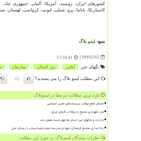
كشورهای ایران، روسیه، آمریكا، آلمان، جمهوری چك، اتر
كاستاریكا، پاناما، پرو، شیلی، لتونی، كرواسی، لهستان، ص
منبع:
لیمو بلاگ
1399/02/02
13:10:41
تگهای خبر:
آنلاین
,
بین المللی
,
سازمان
,
ش
این مطلب لیمو بلاگ را می پسندید؟
(1)
تازه ترین مطالب مرتبط در لیموبلاگ
احتمال قطع موقت سیستم های تامین اجتماعی
طرز نگهداری صحیح داروها در گرمای عراق
ادارات و بانکهای این استان ها چهارشنبه تعطیل شد
راه اندازی مجتمع فرهنگی شهدای مدرسه شجره طیبه میناب با رویکرد ملی
نظرات بینندگان لیموبلاگ در مورد این مطلب