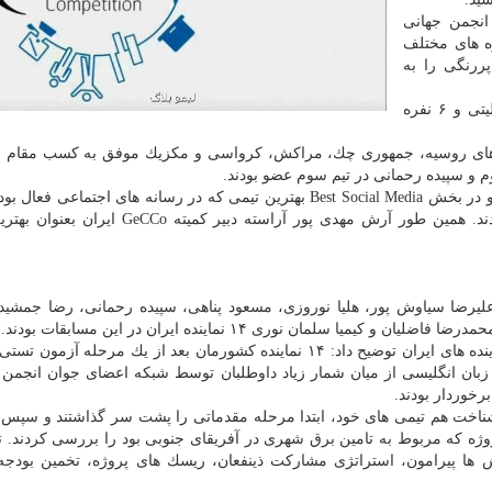
انجمن جهانی
ود، ۲۴ كشور از قاره های مختلف
ینده، حضور پررنگی را به
، نفرات در تیم های چند ملیتی و ۶ نفره
رهای روسیه، جمهوری چك، مراكش، كرواسی و مكزیك موفق به كسب مقام ق
 و سپیده رحمانی در تیم سوم عضو بودند.
برترین ها در بخش های جنبی این رویداد نیز انتخاب شدند و در بخش Best Social Media بهترین تیمی كه در رسانه های اجتم
لیرضا سیاوش پور، هلیا نوروزی، مسعود پناهی، سپیده رحمانی، رضا جمشی
سلمان نوری ۱۴ نماینده ایران در این مسابقات بودند.
آراسته، دبیر كمیته GeCCo ایران درباره پروسه انتخاب نماینده های ایران توضیح داد: ۱۴ نماینده كشورمان بعد از یك مرحله 
بان انگلیسی از میان شمار زیاد داوطلبان توسط شبكه اعضای جوان انجمن
برخوردار بودند.
شناخت هم تیمی های خود، ابتدا مرحله مقدماتی را پشت سر گذاشتند و سپس
وژه كه مربوط به تامین برق شهری در آفریقای جنوبی بود را بررسی كردند. تی
 ها پیرامون، استراتژی مشاركت ذینفعان، ریسك های پروژه، تخمین بودجه،