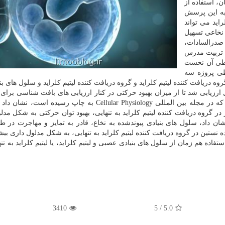
ن، استفاده از
 به این پرسش
راید می تواند
 نخاعی تسهیل
صدرالسادات،
ربیت مدرس
 طی آن نخست
طی پروژه سه
دریافت كننده لیتیم كلراید و گروه دریافت كننده لیتیم كلراید و سلول های بنی
ارزیابی شد تا از میزان بهبود حركتی در كنار ارزیابی های بافت شناسی برای
كه در مجله بین المللی Cellular Physiology به چاپ رسیده است، ن
 در گروه دریافت كننده لیتیم كلراید به تنهایی، بهبود توان حركتی به شكل مدل
ن داد، سلول های بنیادی پیوندشده به نخاع، قادر به تمایز و مهاجرت در ط
 نستین در گروه دریافت كننده لیتیم كلراید به تنهایی، به شكل مدلول داری بیشت
فاده هم زمان از سلول های بنیادی عصبی و لیتیم كلراید، یا لیتیم كلراید به تن
3410
/ 5
5.0