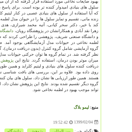
بهبود ضایعات نخاعی مورد استفاده قرار گرفته كه از آن میا
سلول های بنیادی امیدوار كننده تر بوده است. برای پاسخ
كه آیا استفاده از سلول های بنیادی عصبی در كنار لیتیم كل
زنده مانی، تقسیم و تمایز سلول ها را در حیوان مدل لطمه
كند یا خیر، دكتر سحر كیانی، آتیه محمد شیرازی، هدی 
زهرا نقد آبادی و همكارانشان در پژوهشگاه رویان،
دانشگاه
ت
و دانشگاه صنعتی شریف، پژوهشی را طراحی كردند كه
لطمه نخاعی در حیوانات مدل آزمایشگاهی بوجود آمد. 
گروه آزمایشی شامل گروه كنترل (بدون دریافت درمان)، گروه 
نظر گرفته شد. در تمام گروه ها توان حركتی حیوانات مدل 
میزان موثر بودن درمان، استفاده گردد. نتایج این
پژوهش
دریافت كننده سلول های بنیادی و لیتیم كلراید و همین طور
روی داده بود. علاوه بر این، بررسی های بافت شناسی نشا
هستند. همین طور ارزیابی ها نشان داد، سلول های بیان كننده
گروه دیگر تقسیم شده بودند. نتایج این پژوهش نشان داد، است
تواند موجب بهبود در لطمه نخاعی شود.
منبع:
لیمو بلاگ
1399/02/04
19:52:42
تگهای خبر:
بین المللی
,
پژوهش
,
دانشگاه