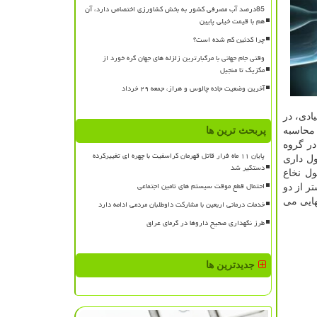
85درصد آب مصرفی کشور به بخش کشاورزی اختصاص دارد، آن
هم با قیمت خیلی پایین
چرا کدئین کم شده است؟
وقتی جام جهانی با مرگبارترین زلزله های جهان گره خورد از
مکزیک تا منجیل
آخرین وضعیت جاده چالوس و هراز، جمعه ۲۹ خرداد
ادی، در
 محاسبه
پربحث ترین ها
شان داد در گروه
پایان ۱۱ ماه فرار قاتل قهرمان کراسفیت با چهره ای تغییرکرده
ول داری
دستگیر شد
ول نخاع
احتمال قطع موقت سیستم های تامین اجتماعی
ر از دو
هایی می
خدمات درمانی اربعین با مشارکت داوطلبان مردمی ادامه دارد
طرز نگهداری صحیح داروها در گرمای عراق
جدیدترین ها