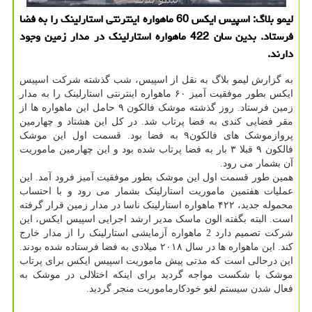
لیمو بلاگ: اسپیس ایكس 60 ماهواره اینترنتی استارلینك را به فضا
فرستاد. بدین سان 422 ماهواره استارلینك در مدار زمین وجود
دارند.
به گزارش لیمو بلاگ به نقل از اسپیس، شب گذشته شرکت اسپیس
ایکس بطور موفقیت آمیز ۶۰ ماهواره اینترنتی استارلینک را به مدار
زمین فرستاد. روز گذشته موشک فالکون ۹ حامل این ماهواره ها از
مقر فضایی کندی به فضا پرتاب شد. در کل این هشتاد و چهارمین
پروازموشک های فالکون۹ به فضا بود. قسمت اول این موشک
فالکون ۹ قبلا ۳ بار به فضا پرتاب شده بود و این چهارمین ماموریت
آن بشمار می رود.
همین طور قسمت اول این موشک بطور موفقیت آمیز فرود آمد. این
عملیات هفتمین ماموریت استارلینک بشمار می رود و با احتساب
محموله جدید، ۴۲۲ ماهواره استارلینک ناسا در مدار زمین قرار گرفته
است. البته بگفته الون ماسک مدیر ارشد اجرایی اسپیس ایکس، این
شرکت تصمیم دارد 2 ماهواره آزمایشی استارلینک را از مدار خارج
کند. این ماهواره ها در سال ۲۰۱۸ میلادی به فضا فرستاده شده بودند.
این درحالی است که مدتی پیش ماموریت اسپیس ایکس برای پرتاب
موشک با شکست مواجه گردید برای اینکه اختلالی در موشک به
فعال شدن سیستم لغو خودکارماموریت منجر گردید.