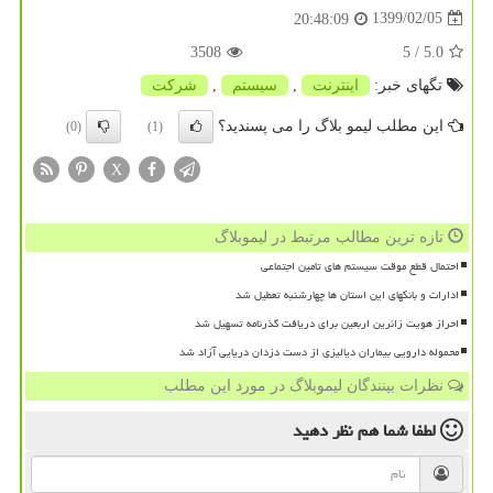
1399/02/05
20:48:09
3508
/ 5
5.0
تگهای خبر:
اینترنت
,
سیستم
,
شركت
این مطلب لیمو بلاگ را می پسندید؟
(0)
(1)
X
تازه ترین مطالب مرتبط در لیموبلاگ
احتمال قطع موقت سیستم های تامین اجتماعی
ادارات و بانکهای این استان ها چهارشنبه تعطیل شد
احراز هویت زائرین اربعین برای دریافت گذرنامه تسهیل شد
محموله دارویی بیماران دیالیزی از دست دزدان دریایی آزاد شد
نظرات بینندگان لیموبلاگ در مورد این مطلب
لطفا شما هم
نظر دهید