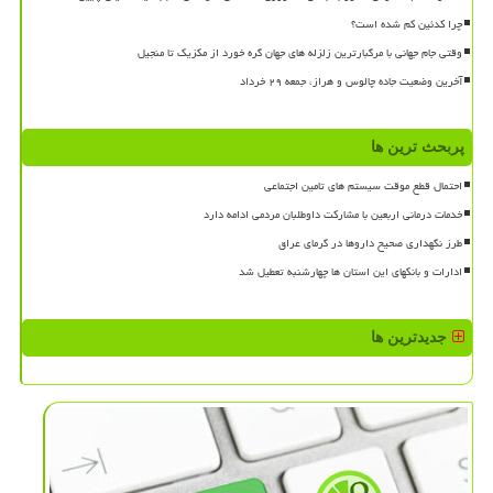
چرا کدئین کم شده است؟
وقتی جام جهانی با مرگبارترین زلزله های جهان گره خورد از مکزیک تا منجیل
آخرین وضعیت جاده چالوس و هراز، جمعه ۲۹ خرداد
پربحث ترین ها
احتمال قطع موقت سیستم های تامین اجتماعی
خدمات درمانی اربعین با مشارکت داوطلبان مردمی ادامه دارد
طرز نگهداری صحیح داروها در گرمای عراق
ادارات و بانکهای این استان ها چهارشنبه تعطیل شد
جدیدترین ها