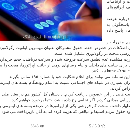
 و ارتباطات
 اپراتورهای
درباره عرضه
پاسخگوئی به
زمان پاسخ داده
م مقررات و
ناوری اطلاعات در خصوص حفظ حقوق مشترکان بعنوان مهمترین اولویت رگولاتور
 بررسی مبحث در رگولاتوری تشکیل شده است.
ورت مشاهده عدم تطبیق سرعت فروخته شده و سرعت دریافتی، حجم خریداری
برای سایت های داخلی و پیام رسانهای بومی از جانب اپراتورها، مبحث را 
ه می توانند برای اعلام شکایت خود با شماره ۱۹۵ تماس بگیرند.
بران بسیاری در شبکه های اجتماعی نسبت به اتمام زودهنگام بسته های اینترن
راض کردند.
ت هایی در این خصوص دریافت کردم. دادستان کل کشور هم در ستاد ملی مقا
زیابی میدانی کردم. اگر تخلفی رخ داده باشد، حتما برخورد خواهیم کرد.
هار داشت: مبحث کم فروشی یکی از اپراتورها در عرضه بسته های اینترنتی ب
د حقوق مردم استیفا و مبالغی که هزینه کرده اند به آنان بازپرداخت می شود.
3343
/ 5
5.0