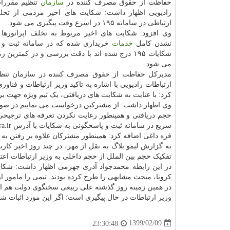
حفاظت از حقوق مصرف کننده در
سازمان
تنظیم مقررات
رادیویی اظهار داشت: شکایت های اخیر مردمی از تخلف
ارتباطی در سامانه ۱۹۵ در اسرع وقت پیگیری می شود.
وی افزود: شکایت های اخیر مربوط به تخلف اپراتورها 
نشدن کامل
خدمات
خریداری شده که در سامانه ثبت و 
شکایات ۱۹۵ درج شده اند با دقت بررسی و در کمترین 
می شود.
مدیرکل حفاظت از حقوق مصرف کننده در سازمان تنظی
ارتباطات رادیویی با اشاره به تاکید وزیر ارتباطات و ف
کرد: با عنایت به شکایت های دریافتی، یک تیم ویژه جهت
وی اظهار داشت: از مشترکین درخواست می نماییم در ص
حجم دریافتی و همینطور رعایت نکردن تعرفه های ترجیحی 
سریع در سامانه ثبت و پاسخگوئی به شکایات با آدرس https: //۱۹۵.cra.ir ثبت کنند.
قره داغی اضافه کرد: همینطور مشترکان علاوه بر رفتن به این سامان
به گزارش لیمو بلاگ به نقل از مهر، در چند روز اخیر کار
تفکیک حجم بین الملل از حجم داخلی به وزیر ارتباطات اعت
در این رابطه محمدجواد آذری جهرمی اظهار داشت: شکای
کرونا، مبحث مشابهی را طرح کرده بودند. تیمی را مامور ار
در همین زمینه روز گذشته علی ربیعی سخنگوی دولت هم اظ
وزیر ارتباطات در حال پیگیری است؛ اگر این مورد اثبات شو
1399/02/09
23:30:48