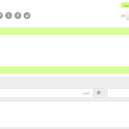
یت
X
(0)