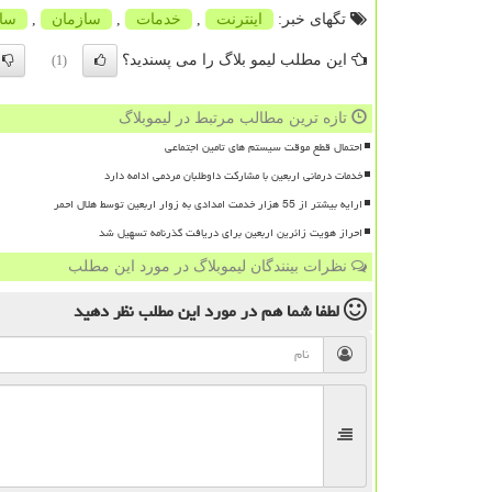
تگهای خبر:
اینترنت
,
خدمات
,
سازمان
,
سا
این مطلب لیمو بلاگ را می پسندید؟
(1)
تازه ترین مطالب مرتبط در لیموبلاگ
احتمال قطع موقت سیستم های تامین اجتماعی
خدمات درمانی اربعین با مشارکت داوطلبان مردمی ادامه دارد
ارایه بیشتر از 55 هزار خدمت امدادی به زوار اربعین توسط هلال احمر
احراز هویت زائرین اربعین برای دریافت گذرنامه تسهیل شد
نظرات بینندگان لیموبلاگ در مورد این مطلب
لطفا شما هم
در مورد این مطلب
نظر دهید