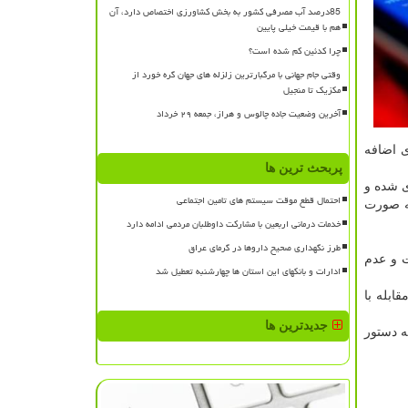
85درصد آب مصرفی کشور به بخش کشاورزی اختصاص دارد، آن
هم با قیمت خیلی پایین
چرا کدئین کم شده است؟
وقتی جام جهانی با مرگبارترین زلزله های جهان گره خورد از
مکزیک تا منجیل
آخرین وضعیت جاده چالوس و هراز، جمعه ۲۹ خرداد
ی اضافه
پربحث ترین ها
 شده و
احتمال قطع موقت سیستم های تامین اجتماعی
به صورت
خدمات درمانی اربعین با مشارکت داوطلبان مردمی ادامه دارد
طرز نگهداری صحیح داروها در گرمای عراق
ت و عدم
ادارات و بانکهای این استان ها چهارشنبه تعطیل شد
بله با
جدیدترین ها
ه دستور