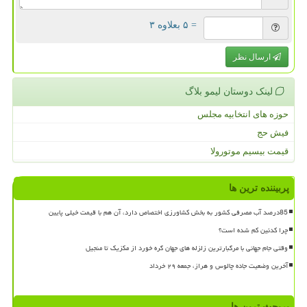
= ۵ بعلاوه ۳
ارسال نظر
لینک دوستان لیمو بلاگ
حوزه های انتخابیه مجلس
فیش حج
قیمت بیسیم موتورولا
پربیننده ترین ها
85درصد آب مصرفی کشور به بخش کشاورزی اختصاص دارد، آن هم با قیمت خیلی پایین
چرا کدئین کم شده است؟
وقتی جام جهانی با مرگبارترین زلزله های جهان گره خورد از مکزیک تا منجیل
آخرین وضعیت جاده چالوس و هراز، جمعه ۲۹ خرداد
پربحث ترین ها