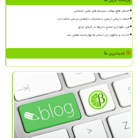
احتمال قطع موقت سیستم های تامین اجتماعی
خدمات درمانی اربعین با مشارکت داوطلبان مردمی ادامه دارد
طرز نگهداری صحیح داروها در گرمای عراق
ادارات و بانکهای این استان ها چهارشنبه تعطیل شد
جدیدترین ها