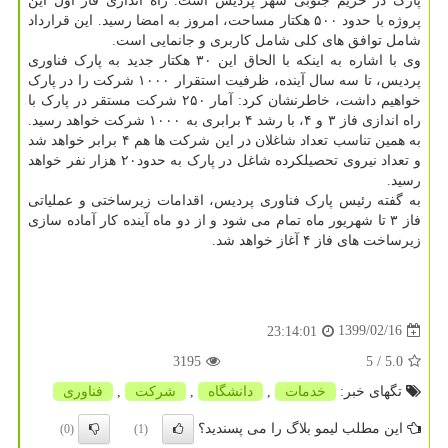
پارک در حریم جنوبی شهر پردیس است. راه اندازی فاز اول این
پروژه با حدود ۵۰۰ هکتار مساحت، امروز به امضا رسید. این قرارداد
شامل توافق های کلی شامل کاربری و جانمایی است.
وی با اشاره به اینکه با الحاق این ۳۰ هکتار جدید به پارک فناوری
پردیس، تا سه سال آینده، ظرفیت استقرار ۱۰۰۰ شرکت را در پارک
خواهیم داشت، خاطرنشان کرد: آمار ۲۵۰ شرکت مستقر در پارک با
راه اندازی فاز ۳ و ۴، با رشد ۴ برابری به ۱۰۰۰ شرکت خواهد رسید.
به همین تناسب تعداد شاغلان در این شرکت ها هم ۴ برابر خواهد شد
و تعداد نیروی تحصیلکرده شاغل در پارک به حدود۲۰ هزار نفر خواهد
رسید.
به گفته رئیس پارک فناوری پردیس، اقدامات زیرساختی و عملیاتی
فاز ۳ تا شهریور ماه تمام می شود و از دو ماه آینده کار آماده سازی
زیرساخت های فاز ۴ آغاز خواهد شد.
1399/02/16
23:14:01
3195
/ 5
5.0
تگهای خبر:
خدمات
,
دانشگاه
,
شركت
,
فناوری
این مطلب لیمو بلاگ را می پسندید؟
(0)
(1)