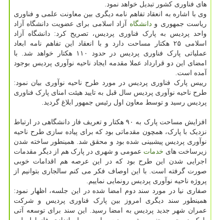
های فناوری کشور تبدیل خواهد نمود.
وی با اشاره به انعقاد تفاهم نامه دیگری بین معاونت علمی و فناوری
ریاست جمهوری و
دانشگاه
آزاد اسلامی برای عضویت دانشگاه آزاد
واحد پردیس به پارک فناوری پردیس، تصریح کرد: دانشگاه آزاد
اسلامی ۲۵ هکتار مساحت دارد و با انعقاد این تفاهم نامه ابعاد
عملیاتی پارک فناوری پردیس در حدود ۱۱۰ هکتار خواهد شد. با
امضای این دو قرارداد عملا مقدمه ایجاد ناحیه نوآوری پردیس بوجود
آمده است.
رییس پارک فناوری پردیس در مورد طرح ناحیه نوآوری بیان نمود:
طرح ناحیه نوآوری پردیس سال قبل به تایید هیئت امنای پارک فناوری
پردیس رسید و توسط معاون اول رئیس جمهور ابلاغ گردید.
افزایش مساحت پارک به ۹۰ هکتار و تعریف فاز دانشگاهی در ارتباط
نزدیک با پارک، همچون مقدماتی بود که برای پیاده سازی طرح ناحیه
نوآوری پردیس پیشبینی شده بود و محقق شد. همینطور ساخته شدن
زیرساخت های
خدمات
عمومی و شهری در پارک هم از دیگر مقدمات
اجرایی شدن این طرح بود که در این عرصه هم اقدامات خوبی
صورت گرفته است. با این اوصاف فکر می کنم سالجاری بتوانیم از
پروژه ناحیه نوآوری پردیس رونمایی نماییم.
صفاری نیا در مورد سند دوم امضا شده در این جلسه، اظهار نمود:
همینطور سند دیگری امروز بین پارک فناوری پردیس و شرکت
عمران شهر جدید پردیس به امضا رسید. این سند برای توسعه آتی