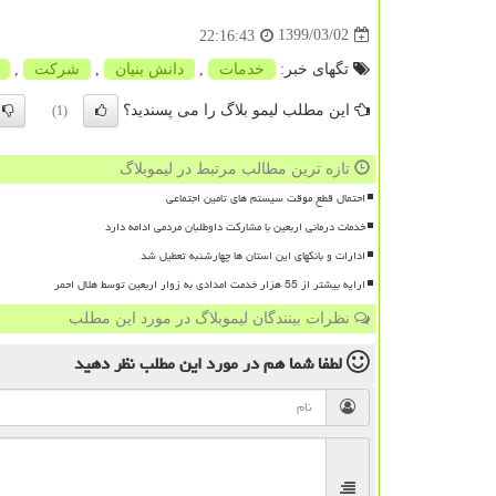
1399/03/02
22:16:43
تگهای خبر:
خدمات
,
دانش بنیان
,
شركت
,
این مطلب لیمو بلاگ را می پسندید؟
(1)
تازه ترین مطالب مرتبط در لیموبلاگ
احتمال قطع موقت سیستم های تامین اجتماعی
خدمات درمانی اربعین با مشارکت داوطلبان مردمی ادامه دارد
ادارات و بانکهای این استان ها چهارشنبه تعطیل شد
ارایه بیشتر از 55 هزار خدمت امدادی به زوار اربعین توسط هلال احمر
نظرات بینندگان لیموبلاگ در مورد این مطلب
لطفا شما هم
در مورد این مطلب
نظر دهید