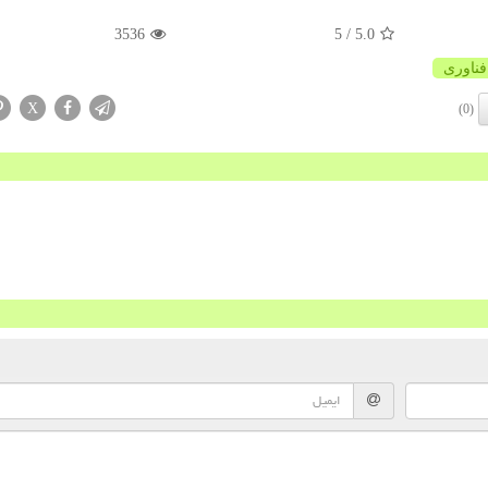
3536
/ 5
5.0
فناوری
X
(0)