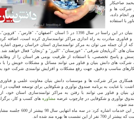
حمد صاحبکار
ز شرکت ها و
انجام داده،
ر با استفاده
وی با اشاره به اینکه مرکز شرکت ‎ها و موسسات دانش بنیان در این راستا در سال 1398 در 5 استان "اصفهان"، "ف
و فناوری مبادرت به راه اندازی مراکز توانمندسازی کرده است، اضافه کرد
م که از آن جمله می توان به مرکز توانمندسازی استان خراسان رضوی اشاره 
استان های "آذربایجان شرقی"، "خوزستان"، "البرز" و "زنجان" فعال خواهند شد.
سش و پاسخ تخصصی، با استفاده از ظرفیت بومی هر استان را از وظایف
، شرکت های دانش بنیان و فناور می توانند مسائل و مشکلات خویش را با 
رهای مناسب و دقیق، جهت رفع مشکلات و افزایش توانمندی شرکت خود ب
عه همکاری مرکز شرکت ها و موسسات دانش بنیان معاونت علمی و فناوری
شت: با عنایت به برنامه صندوق نوآوری و شکوفایی برای توسعه فعالیت در اس
بنیان و فناور می توانند با رفتن به مراکز توانمندسازی استان خود، از
ندوق نوآوری و شکوفایی در چارچوب عرضه
مشاوره
های کسب و کار، برگزار
د شوند.
 ها بهره مند شده اند.