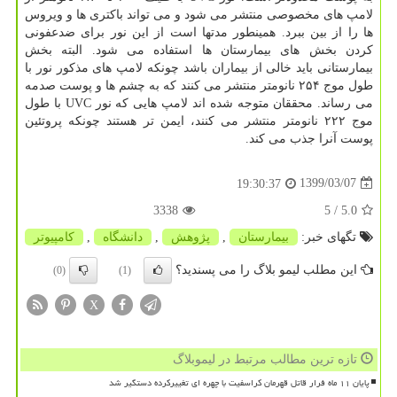
لامپ های مخصوصی منتشر می شود و می تواند باکتری ها و ویروس
ها را از بین ببرد. همینطور مدتها است از این نور برای ضدعفونی
کردن بخش های بیمارستان ها استفاده می شود. البته بخش
بیمارستانی باید خالی از بیماران باشد چونکه لامپ های مذکور نور با
طول موج ۲۵۴ نانومتر منتشر می کنند که به چشم ها و پوست صدمه
می رساند. محققان متوجه شده اند لامپ هایی که نور UVC با طول
موج ۲۲۲ نانومتر منتشر می کنند، ایمن تر هستند چونکه پروتئین
پوست آنرا جذب می کند.
1399/03/07
19:30:37
3338
/ 5
5.0
تگهای خبر:
بیمارستان
,
پژوهش
,
دانشگاه
,
كامپیوتر
این مطلب لیمو بلاگ را می پسندید؟
(0)
(1)
X
تازه ترین مطالب مرتبط در لیموبلاگ
پایان ۱۱ ماه فرار قاتل قهرمان کراسفیت با چهره ای تغییرکرده دستگیر شد