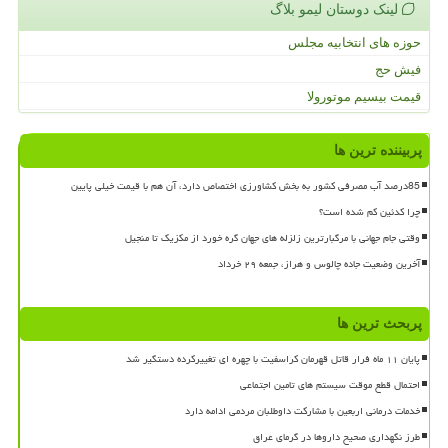
لینک دوستان لیمو بلاگ
حوزه های انتخابیه مجلس
فیش حج
قیمت بیسیم موتورولا
پربیننده ترین ها
85درصد آب مصرفی کشور به بخش کشاورزی اختصاص دارد، آن هم با قیمت خیلی پایین
چرا کدئین کم شده است؟
وقتی جام جهانی با مرگبارترین زلزله های جهان گره خورد از مکزیک تا منجیل
آخرین وضعیت جاده چالوس و هراز، جمعه ۲۹ خرداد
پربحث ترین ها
پایان ۱۱ ماه فرار قاتل قهرمان کراسفیت با چهره ای تغییرکرده دستگیر شد
احتمال قطع موقت سیستم های تامین اجتماعی
خدمات درمانی اربعین با مشارکت داوطلبان مردمی ادامه دارد
طرز نگهداری صحیح داروها در گرمای عراق