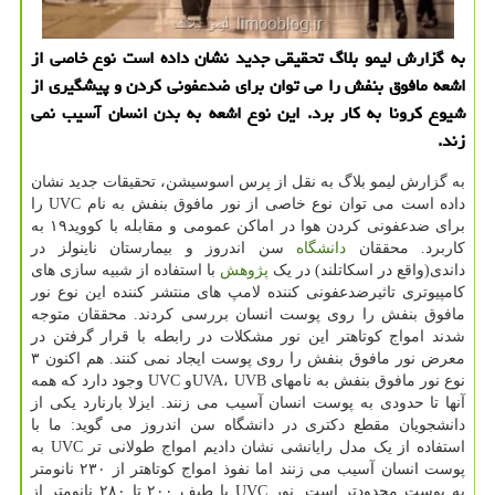
به گزارش لیمو بلاگ تحقیقی جدید نشان داده است نوع خاصی از
اشعه مافوق بنفش را می توان برای ضدعفونی كردن و پیشگیری از
شیوع كرونا به كار برد. این نوع اشعه به بدن انسان آسیب نمی
زند.
به گزارش لیمو بلاگ به نقل از پرس اسوسیشن، تحقیقات جدید نشان
داده است می توان نوع خاصی از نور مافوق بنفش به نام UVC را
برای ضدعفونی کردن هوا در اماکن عمومی و مقابله با کووید۱۹ به
کاربرد. محققان
دانشگاه
سن اندروز و بیمارستان ناینولز در
داندی(واقع در اسکاتلند) در یک
پژوهش
با استفاده از شبیه سازی های
کامپیوتری تاثیرضدعفونی کننده لامپ های منتشر کننده این نوع نور
مافوق بنفش را روی پوست انسان بررسی کردند. محققان متوجه
شدند امواج کوتاهتر این نور مشکلات در رابطه با قرار گرفتن در
معرض نور مافوق بنفش را روی پوست ایجاد نمی کنند. هم اکنون ۳
نوع نور مافوق بنفش به نامهای UVA، UVBو UVC وجود دارد که همه
آنها تا حدودی به پوست انسان آسیب می زنند. ایزلا بارنارد یکی از
دانشجویان مقطع دکتری در دانشگاه سن اندروز می گوید: ما با
استفاده از یک مدل رایانشی نشان دادیم امواج طولانی تر UVC به
پوست انسان آسیب می زنند اما نفوذ امواج کوتاهتر از ۲۳۰ نانومتر
به پوست محدودتر است. نور UVC با طیف ۲۰۰ تا ۲۸۰ نانومتر از